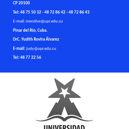
CP 20100
Tel: 48 75 50 32 - 48 72 86 42 - 48 72 86 43
E-mail:
mendive@upr.edu.cu
Pinar del Río, Cuba.
DrC. Yudith Rovira Álvarez
E-mail:
judy@upr.edu.cu
Tel: 48 77 22 56