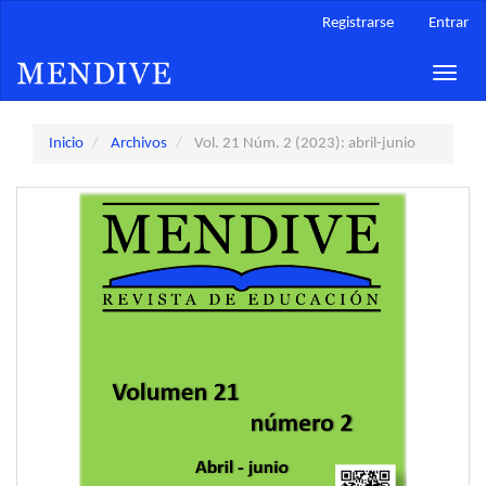
Navegación
Registrarse
Entrar
principal
Contenido
Toggle
principal
naviga
Barra
lateral
Inicio
Archivos
Vol. 21 Núm. 2 (2023): abril-junio