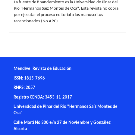
La fuente de financiamiento es la Universidad de Pinar del
Río "Hermanos Saíz Montes de Oca". Esta revista no cobra
por ejecutar el proceso editorial a los manuscritos
recepcionados (No APC).
Mendive. Revista de Educación
ISSN: 1815-7696
RNPS: 2057
Registro CENDA: 3453-11-2017
Universidad de Pinar del Río "Hermanos Saíz Montes de
Oca"
Calle Martí No 300 e/n 27 de Noviembre y González
Alcorta