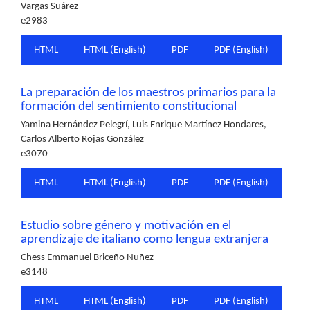
Vargas Suárez
e2983
HTML
HTML (English)
PDF
PDF (English)
La preparación de los maestros primarios para la
formación del sentimiento constitucional
Yamina Hernández Pelegrí, Luis Enrique Martínez Hondares,
Carlos Alberto Rojas González
e3070
HTML
HTML (English)
PDF
PDF (English)
Estudio sobre género y motivación en el
aprendizaje de italiano como lengua extranjera
Chess Emmanuel Briceño Nuñez
e3148
HTML
HTML (English)
PDF
PDF (English)