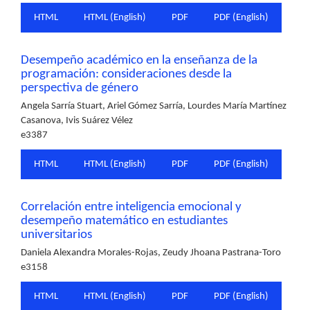
HTML
HTML (English)
PDF
PDF (English)
Desempeño académico en la enseñanza de la
programación: consideraciones desde la
perspectiva de género
Angela Sarría Stuart, Ariel Gómez Sarría, Lourdes María Martínez
Casanova, Ivis Suárez Vélez
e3387
HTML
HTML (English)
PDF
PDF (English)
Correlación entre inteligencia emocional y
desempeño matemático en estudiantes
universitarios
Daniela Alexandra Morales-Rojas, Zeudy Jhoana Pastrana-Toro
e3158
HTML
HTML (English)
PDF
PDF (English)