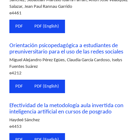
Sánchez, Sebastián Marcelo Ibarra Farfán, Andri José Velásquez
Salazar, Jean Paul Rannau Garrido
e4461
PDF
PDF (English)
Orientación psicopedagógica a estudiantes de
preuniversitario para el uso de las redes sociales
Miguel Alejandro Pérez Egües, Claudia García Cardoso, Iselys
Fuentes Suárez
e4212
PDF
PDF (English)
Efectividad de la metodología aula invertida con
inteligencia artificial en cursos de posgrado
Haydeé Sánchez
e4453
PDF
PDF (English)