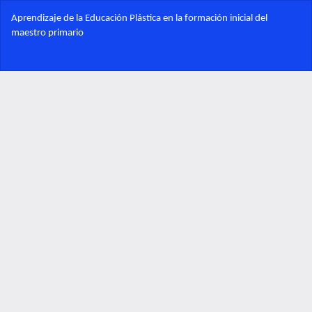
Volver
Aprendizaje de la Educación Plástica en la formación inicial del
a
maestro primario
los
detalles
Des
del
De
artículo
PD