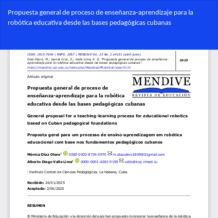
Volver
Propuesta general de proceso de enseñanza-aprendizaje para la
a
robótica educativa desde las bases pedagógicas cubanas
los
detalles
Des
del
De
artículo
PD