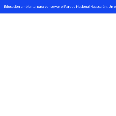
Volver
Educación ambiental para conservar el Parque Nacional Huascarán. Un e
a
los
detalles
del
artículo