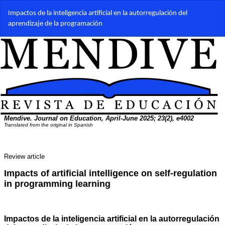
Volver
Impactos de la inteligencia artificial en la autorregulación del
a
aprendizaje de la programación
los
detalles
del
artículo