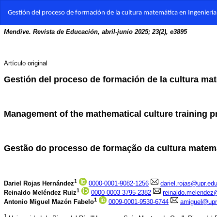
Volver
Gestión del proceso de formación de la cultura matemática en Ingeniería
a
los
detalles
del
artículo