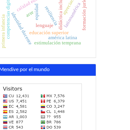
calidad educativa
didáctica inclusiva
competencias digitales
apreciación
formación jurídica
latinoamérica
equidad
resiliencia
arte
identidad docente
primera infancia
lenguaje
educación superior
américa latina
estimulación temprana
Mendive por el mundo