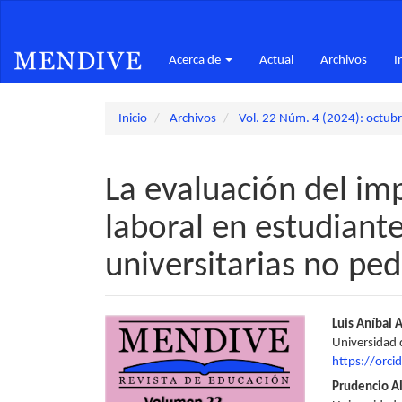
Navegación
principal
Contenido
Acerca de
Actual
Archivos
I
principal
Barra
lateral
Inicio
Archivos
Vol. 22 Núm. 4 (2024): octub
La evaluación del im
laboral en estudiante
universitarias no pe
Barra
Conte
Luis Aníbal 
Universidad 
lateral
princi
https://orc
del
del
Prudencio A