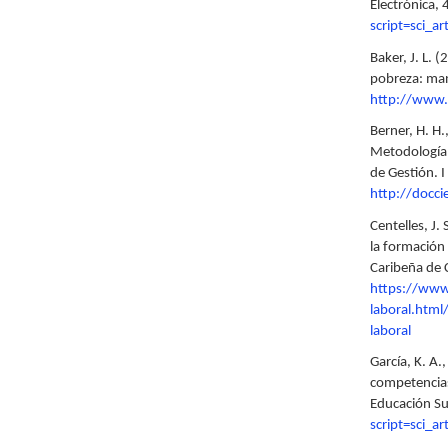
Electrónica,
script=sci_
Baker, J. L. 
pobreza: man
http://www.
Berner, H. H.
Metodología 
de Gestión. 
http://docc
Centelles, J.
la formación 
Caribeña de C
https://www
laboral.htm
laboral
García, K. A.
competencias
Educación Su
script=sci_