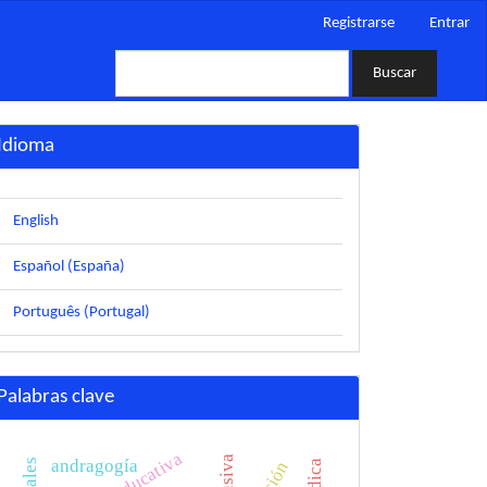
Registrarse
Entrar
Buscar
Idioma
English
Español (España)
Português (Portugal)
Palabras clave
andragogía