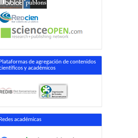
Plataformas de agregación de contenidos
científicos y académicos
Redes académicas