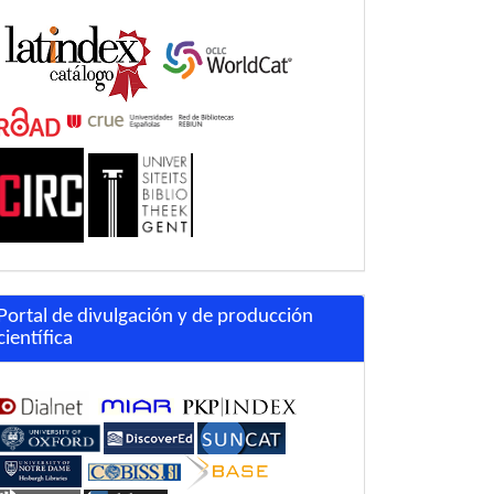
Portal de divulgación y de producción
científica