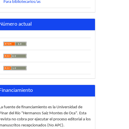
Para bibliotecarios/as
Número actual
0investigaci%C3%B3n%205ta%20Edici%C3%B3n.pdf
Financiamiento
La fuente de financiamiento es la Universidad de
Pinar del Río "Hermanos Saíz Montes de Oca". Esta
revista no cobra por ejecutar el proceso editorial a los
manuscritos recepcionados (No APC).