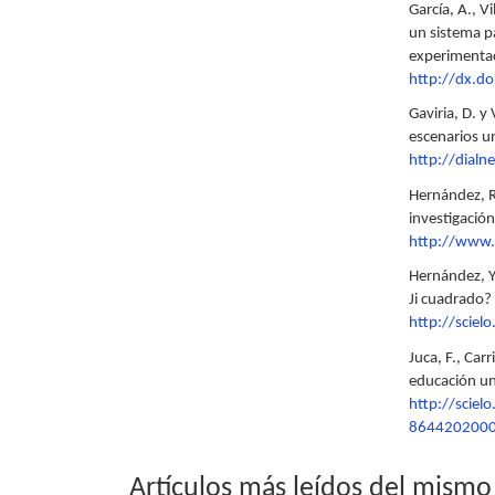
García, A., V
un sistema pa
experimentac
http://dx.d
Gaviria, D. y
escenarios un
http://dialn
Hernández, R.
investigación
http://www.
Hernández, Y,
Ji cuadrado?
http://scie
Juca, F., Car
educación un
http://sciel
8644202000
Artículos más leídos del mismo