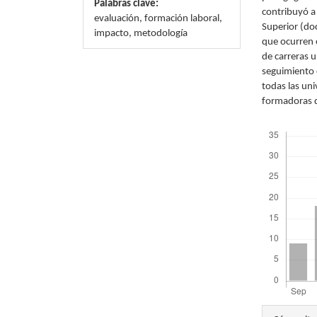
Palabras clave:
contribuyó a
evaluación, formación laboral,
Superior (doc
impacto, metodología
que ocurren e
de carreras u
seguimiento 
todas las un
formadoras d
Descargas
Detal