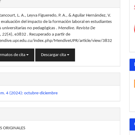
r
ancourt, L. A., Leyva Figueredo, P. A., & Aguilar Hernández, V.
lo
 evaluación del impacto de la formación laboral en estudiantes
s universitarias no pedagógicas .
Mendive. Revista De
n
,
22
(4), e3832 . Recuperado a partir de
endive.upr.edu.cu/index.php/MendiveUPR/article/view/3832
rmatos de cita
Descargar cita
úm. 4 (2024): octubre-diciembre
S ORIGINALES