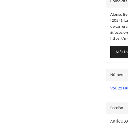
Cómo cita
del
Alonso Bet
artícu
(2024). La
de carrera
Educació
https://m
Más fo
Número
Vol. 22 N
Sección
ARTÍCULO