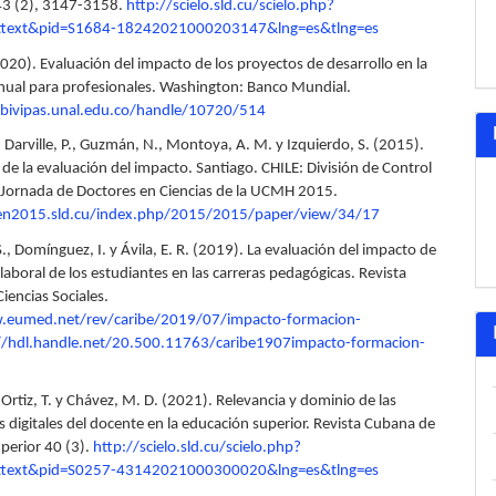
 43 (2), 3147-3158.
http://scielo.sld.cu/scielo.php?
arttext&pid=S1684-18242021000203147&lng=es&tlng=es
(2020). Evaluación del impacto de los proyectos de desarrollo en la
ual para profesionales. Washington: Banco Mundial.
bivipas.unal.edu.co/handle/10720/514
, Darville, P., Guzmán, N., Montoya, A. M. y Izquierdo, S. (2015).
de la evaluación del impacto. Santiago. CHILE: División de Control
I Jornada de Doctores en Ciencias de la UCMH 2015.
ien2015.sld.cu/index.php/2015/2015/paper/view/34/17
 S., Domínguez, I. y Ávila, E. R. (2019). La evaluación del impacto de
laboral de los estudiantes en las carreras pedagógicas. Revista
iencias Sociales.
.eumed.net/rev/caribe/2019/07/impacto-formacion-
l//hdl.handle.net/20.500.11763/caribe1907impacto-formacion-
, Ortiz, T. y Chávez, M. D. (2021). Relevancia y dominio de las
 digitales del docente en la educación superior. Revista Cubana de
perior 40 (3).
http://scielo.sld.cu/scielo.php?
arttext&pid=S0257-43142021000300020&lng=es&tlng=es