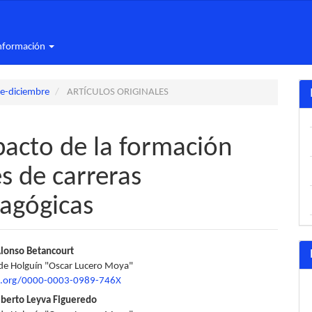
nformación
re-diciembre
ARTÍCULOS ORIGINALES
pacto de la formación
s de carreras
dagógicas
nido
Alonso Betancourt
de Holguín "Oscar Lucero Moya"
pal
id.org/0000-0003-0989-746X
lberto Leyva Figueredo