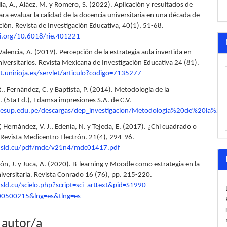
illa, A., Aláez, M. y Romero, S. (2022). Aplicación y resultados de
ra evaluar la calidad de la docencia universitaria en una década de
ión. Revista de Investigación Educativa, 40(1), 51-68.
oi.org/10.6018/rie.401221
 Valencia, A. (2019). Percepción de la estrategia aula invertida en
iversitarios. Revista Mexicana de Investigación Educativa 24 (81).
et.unirioja.es/servlet/articulo?codigo=7135277
, Fernández, C. y Baptista, P. (2014). Metodología de la
. (5ta Ed.), Edamsa impresiones S.A. de C.V.
esup.edu.pe/descargas/dep_investigacion/Metodologia%20de%20la%2
 Hernández, V. J., Edenia, N. y Tejeda, E. (2017). ¿Chi cuadrado o
 Revista Medicentro Electrón. 21(4), 294-96.
lo.sld.cu/pdf/mdc/v21n4/mdc01417.pdf
rión, J. y Juca, A. (2020). B-learning y Moodle como estrategia en la
iversitaria. Revista Conrado 16 (76), pp. 215-220.
o.sld.cu/scielo.php?script=sci_arttext&pid=S1990-
0500215&lng=es&tlng=es
 autor/a