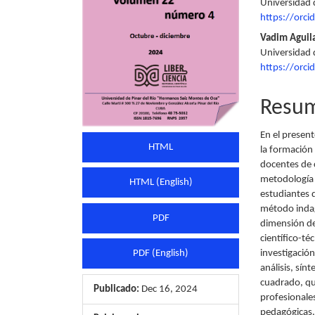
Universidad 
artículo
artícu
https://orc
Vadim Aguil
Universidad 
https://orc
Resu
En el presen
HTML
la formación 
docentes de c
metodología 
HTML (English)
estudiantes 
método indag
PDF
dimensión de
científico-té
investigació
PDF (English)
análisis, sín
cuadrado, qu
Publicado:
Dec 16, 2024
profesionale
pedagógicas.