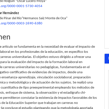
de Holguín "Oscar Lucero Moya"
lo
id.org/0000-0001-5730-4054
ar Hernández
de Pinar del Río“Hermanos Saíz Monte de Oca”
id.org/0000-0003-2690-6380
men
te artículo se fundamenta en la necesidad de evaluar el impacto de
laboral en los profesionales de la educación, en específico los
arreras universitarias. El objetivo estuvo dirigido a ofrecer una
para la evaluación del impacto de la formación laboral en
de carreras universitarias no pedagógicas, fundamentada en el
ativo-certificativo de evidencias de impactos, desde una
 enseñanza-aprendizaje, vinculación sociolaboral, preparación
cnica y metodológica y de actuación de los sujetos. Se realizó una
n cuantitativa de tipo preexperimental empleando los métodos de
tesis, enfoque de sistema, la observación y el estadígrafo chi-
e permitieron constatar la existencia de impactos favorables de los
s de la Educación Superior que trabajan en carreras no
 Se concluye el estudio planteando que la metodología aportada