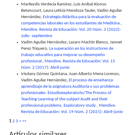
Marileydis Verdecia Ramírez, Luis Aníbal Alonso
Betancourt, Laura Leticia Mendoza Tauler, Vadim Aguilar
Hernández,
Estrategia didáctica para la evaluación de
competencias laborales en los estudiantes de Medicina
,
Mendive. Revista de Educación: Vol. 20 Núm. 3 (2022):
Julio- septiembre
Vadim Aguilar Hernández, Lazaro Machin Blanco, Jannet
Perez Triquero,
La superación en los instructores de
trabajo educativo para mejorar su desempeño
profesional
,
Mendive. Revista de Educación: Vol. 15
Núm. 2 (2017): Abril-junio
Irisdany Gómez Quintana, Juan Alberto Mena Lorenzo,
Vadim Aguilar Hernández,
El proceso de enseñanza-
aprendizaje de la asignatura Auditoría y sus problemas
profesionales. Estudioexploratorio/The Process of
Teaching-Learning of the subject Audit and their
professional problems. Exploratory study
,
Mendive.
Revista de Educación: Vol. 19 Núm. 2 (2021): Abril-junio
1
2
3
>
>>
Artículos similares