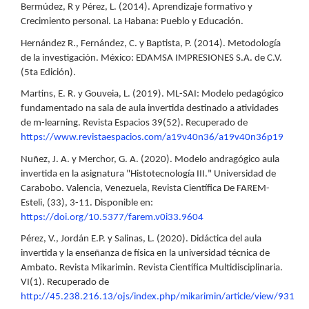
Bermúdez, R y Pérez, L. (2014). Aprendizaje formativo y
Crecimiento personal. La Habana: Pueblo y Educación.
Hernández R., Fernández, C. y Baptista, P. (2014). Metodología
de la investigación. México: EDAMSA IMPRESIONES S.A. de C.V.
(5ta Edición).
Martins, E. R. y Gouveia, L. (2019). ML-SAI: Modelo pedagógico
fundamentado na sala de aula invertida destinado a atividades
de m-learning. Revista Espacios 39(52). Recuperado de
https://www.revistaespacios.com/a19v40n36/a19v40n36p19
Nuñez, J. A. y Merchor, G. A. (2020). Modelo andragógico aula
invertida en la asignatura "Histotecnología III." Universidad de
Carabobo. Valencia, Venezuela, Revista Científica De FAREM-
Esteli, (33), 3-11. Disponible en:
https://doi.org/10.5377/farem.v0i33.9604
Pérez, V., Jordán E.P. y Salinas, L. (2020). Didáctica del aula
invertida y la enseñanza de física en la universidad técnica de
Ambato. Revista Mikarimin. Revista Científica Multidisciplinaria.
VI(1). Recuperado de
http://45.238.216.13/ojs/index.php/mikarimin/article/view/931