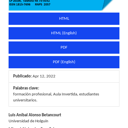
HTML
HTML (English)
PDF
PDF (English)
Publicado:
Apr 12, 2022
Palabras clave:
formación profesional, Aula Invertida, estudiantes
universitarios.
Contenido
Luis Aníbal Alonso Betancourt
Universidad de Holguín
principal