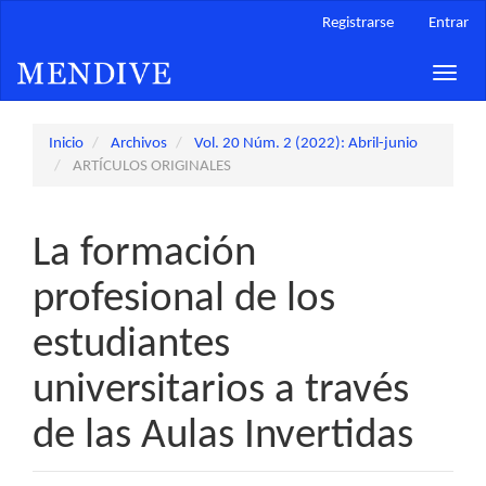
Navegación
Registrarse
Entrar
principal
Contenido
Toggle
principal
naviga
Barra
lateral
Inicio
Archivos
Vol. 20 Núm. 2 (2022): Abril-junio
ARTÍCULOS ORIGINALES
La formación
profesional de los
estudiantes
universitarios a través
de las Aulas Invertidas