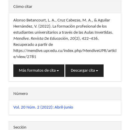
Detalles
Cómo citar
del
Alonso Betancourt, L. A., Cruz Cabezas, M. A., & Aguilar
artículo
Hernández, V. (2022). La formación profesional de los
estudiantes universitarios a través de las Aulas Invertidas.
Mendive. Revista De Educación
,
20
(2), 422–436.
Recuperado a partir de
https://mendive.upr.edu.cu/index.php/MendiveUPR/articl
e/view/2781
Más formatos de cita
Descargar cita
Número
Vol. 20 Núm. 2 (2022): Abril-junio
Sección