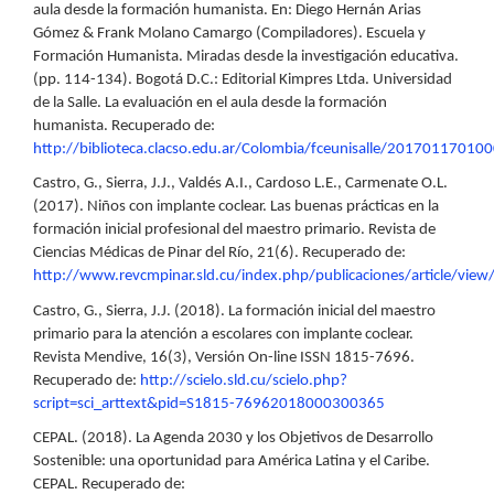
aula desde la formación humanista. En: Diego Hernán Arias
Gómez & Frank Molano Camargo (Compiladores). Escuela y
Formación Humanista. Miradas desde la investigación educativa.
(pp. 114-134). Bogotá D.C.: Editorial Kimpres Ltda. Universidad
de la Salle. La evaluación en el aula desde la formación
humanista. Recuperado de:
http://biblioteca.clacso.edu.ar/Colombia/fceunisalle/2017011701
Castro, G., Sierra, J.J., Valdés A.I., Cardoso L.E., Carmenate O.L.
(2017). Niños con implante coclear. Las buenas prácticas en la
formación inicial profesional del maestro primario. Revista de
Ciencias Médicas de Pinar del Río, 21(6). Recuperado de:
http://www.revcmpinar.sld.cu/index.php/publicaciones/article/vie
Castro, G., Sierra, J.J. (2018). La formación inicial del maestro
primario para la atención a escolares con implante coclear.
Revista Mendive, 16(3), Versión On-line ISSN 1815-7696.
Recuperado de:
http://scielo.sld.cu/scielo.php?
script=sci_arttext&pid=S1815-76962018000300365
CEPAL. (2018). La Agenda 2030 y los Objetivos de Desarrollo
Sostenible: una oportunidad para América Latina y el Caribe.
CEPAL. Recuperado de: