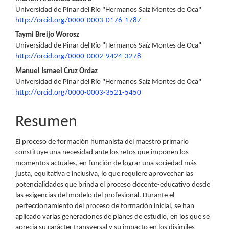
Contenido
Universidad de Pinar del Río "Hermanos Saíz Montes de Oca"
principal
http://orcid.org/0000-0003-0176-1787
del
Taymi Breijo Worosz
Universidad de Pinar del Río "Hermanos Saíz Montes de Oca"
artículo
http://orcid.org/0000-0002-9424-3278
Manuel Ismael Cruz Ordaz
Universidad de Pinar del Río "Hermanos Saíz Montes de Oca"
http://orcid.org/0000-0003-3521-5450
Resumen
El proceso de formación humanista del maestro primario
constituye una necesidad ante los retos que imponen los
momentos actuales, en función de lograr una sociedad más
justa, equitativa e inclusiva, lo que requiere aprovechar las
potencialidades que brinda el proceso docente-educativo desde
las exigencias del modelo del profesional. Durante el
perfeccionamiento del proceso de formación inicial, se han
aplicado varias generaciones de planes de estudio, en los que se
aprecia su carácter transversal y su impacto en los disímiles