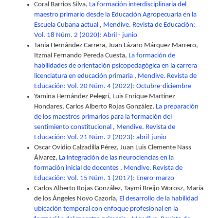
Coral Barrios Silva,
La formación interdisciplinaria del
maestro primario desde la Educación Agropecuaria en la
Escuela Cubana actual
,
Mendive. Revista de Educación:
Vol. 18 Núm. 2 (2020): Abril - junio
Tania Hernández Carrera, Juan Lázaro Márquez Marrero,
Itzmal Fernando Pereda Cuesta,
La formación de
habilidades de orientación psicopedagógica en la carrera
licenciatura en educación primaria
,
Mendive. Revista de
Educación: Vol. 20 Núm. 4 (2022): Octubre-diciembre
Yamina Hernández Pelegrí, Luis Enrique Martínez
Hondares, Carlos Alberto Rojas González,
La preparación
de los maestros primarios para la formación del
sentimiento constitucional
,
Mendive. Revista de
Educación: Vol. 21 Núm. 2 (2023): abril-junio
Oscar Ovidio Calzadilla Pérez, Juan Luis Clemente Nass
Álvarez,
La integración de las neurociencias en la
formación inicial de docentes
,
Mendive. Revista de
Educación: Vol. 15 Núm. 1 (2017): Enero-marzo
Carlos Alberto Rojas González, Taymi Breijo Worosz, María
de los Ángeles Novo Cazorla,
El desarrollo de la habilidad
ubicación temporal con enfoque profesional en la