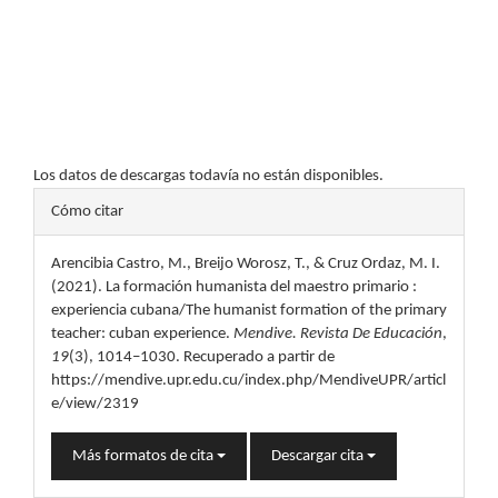
Los datos de descargas todavía no están disponibles.
Detalles
Cómo citar
del
Arencibia Castro, M., Breijo Worosz, T., & Cruz Ordaz, M. I.
artículo
(2021). La formación humanista del maestro primario :
experiencia cubana/The humanist formation of the primary
teacher: cuban experience.
Mendive. Revista De Educación
,
19
(3), 1014–1030. Recuperado a partir de
https://mendive.upr.edu.cu/index.php/MendiveUPR/articl
e/view/2319
Más formatos de cita
Descargar cita