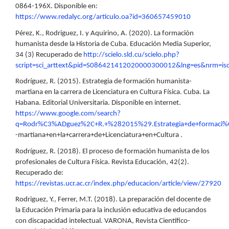
0864-196X. Disponible en:
https://www.redalyc.org/articulo.oa?id=360657459010
Pérez, K., Rodriguez, I. y Aquirino, A. (2020). La formación
humanista desde la Historia de Cuba. Educación Media Superior,
34 (3) Recuperado de
http://scielo.sld.cu/scielo.php?
script=sci_arttext&pid=S086421412020000300012&lng=es&nrm=is
Rodríguez, R. (2015). Estrategia de formación humanista-
martiana en la carrera de Licenciatura en Cultura Física. Cuba. La
Habana. Editorial Universitaria. Disponible en internet.
https://www.google.com/search?
q=Rodr%C3%ADguez%2C+R.+%282015%29.Estrategia+de+formaci
-martiana+en+la+carrera+de+Licenciatura+en+Cultura .
Rodríguez, R. (2018). El proceso de formación humanista de los
profesionales de Cultura Física. Revista Educación, 42(2).
Recuperado de:
https://revistas.ucr.ac.cr/index.php/educacion/article/view/27920
Rodriguez, Y., Ferrer, M.T. (2018). La preparación del docente de
la Educación Primaria para la inclusión educativa de educandos
con discapacidad intelectual. VARONA, Revista Científico-