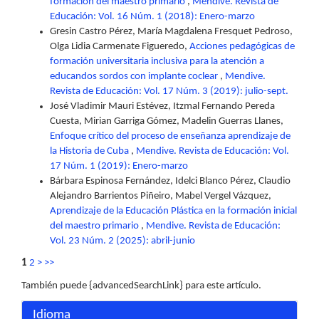
formación del maestro primario
,
Mendive. Revista de
Educación: Vol. 16 Núm. 1 (2018): Enero-marzo
Gresin Castro Pérez, María Magdalena Fresquet Pedroso,
Olga Lidia Carmenate Figueredo,
Acciones pedagógicas de
formación universitaria inclusiva para la atención a
educandos sordos con implante coclear
,
Mendive.
Revista de Educación: Vol. 17 Núm. 3 (2019): julio-sept.
José Vladimir Mauri Estévez, Itzmal Fernando Pereda
Cuesta, Mirian Garriga Gómez, Madelin Guerras Llanes,
Enfoque crítico del proceso de enseñanza aprendizaje de
la Historia de Cuba
,
Mendive. Revista de Educación: Vol.
17 Núm. 1 (2019): Enero-marzo
Bárbara Espinosa Fernández, Idelci Blanco Pérez, Claudio
Alejandro Barrientos Piñeiro, Mabel Vergel Vázquez,
Aprendizaje de la Educación Plástica en la formación inicial
del maestro primario
,
Mendive. Revista de Educación:
Vol. 23 Núm. 2 (2025): abril-junio
1
2
>
>>
También puede {advancedSearchLink} para este artículo.
Idioma