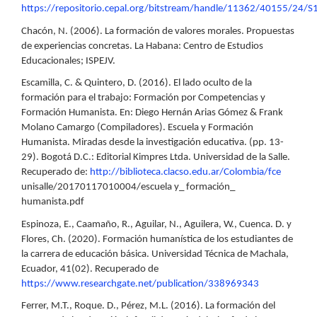
https://repositorio.cepal.org/bitstream/handle/11362/40155/24/
Chacón, N. (2006). La formación de valores morales. Propuestas
de experiencias concretas. La Habana: Centro de Estudios
Educacionales; ISPEJV.
Escamilla, C. & Quintero, D. (2016). El lado oculto de la
formación para el trabajo: Formación por Competencias y
Formación Humanista. En: Diego Hernán Arias Gómez & Frank
Molano Camargo (Compiladores). Escuela y Formación
Humanista. Miradas desde la investigación educativa. (pp. 13-
29). Bogotá D.C.: Editorial Kimpres Ltda. Universidad de la Salle.
Recuperado de:
http://biblioteca.clacso.edu.ar/Colombia/fce
unisalle/20170117010004/escuela y_ formación_
humanista.pdf
Espinoza, E., Caamaño, R., Aguilar, N., Aguilera, W., Cuenca. D. y
Flores, Ch. (2020). Formación humanística de los estudiantes de
la carrera de educación básica. Universidad Técnica de Machala,
Ecuador, 41(02). Recuperado de
https://www.researchgate.net/publication/338969343
Ferrer, M.T., Roque. D., Pérez, M.L. (2016). La formación del