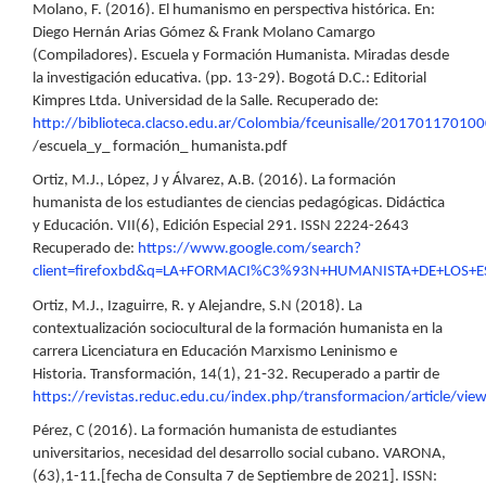
Molano, F. (2016). El humanismo en perspectiva histórica. En:
Diego Hernán Arias Gómez & Frank Molano Camargo
(Compiladores). Escuela y Formación Humanista. Miradas desde
la investigación educativa. (pp. 13-29). Bogotá D.C.: Editorial
Kimpres Ltda. Universidad de la Salle. Recuperado de:
http://biblioteca.clacso.edu.ar/Colombia/fceunisalle/20170117010
/escuela_y_ formación_ humanista.pdf
Ortiz, M.J., López, J y Álvarez, A.B. (2016). La formación
humanista de los estudiantes de ciencias pedagógicas. Didáctica
y Educación. VII(6), Edición Especial 291. ISSN 2224-2643
Recuperado de:
https://www.google.com/search?
client=firefoxbd&q=LA+FORMACI%C3%93N+HUMANISTA+DE+LOS+
Ortiz, M.J., Izaguirre, R. y Alejandre, S.N (2018). La
contextualización sociocultural de la formación humanista en la
carrera Licenciatura en Educación Marxismo Leninismo e
Historia. Transformación, 14(1), 21‐32. Recuperado a partir de
https://revistas.reduc.edu.cu/index.php/transformacion/article/vi
Pérez, C (2016). La formación humanista de estudiantes
universitarios, necesidad del desarrollo social cubano. VARONA,
(63),1-11.[fecha de Consulta 7 de Septiembre de 2021]. ISSN: