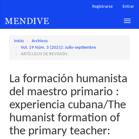
Navegación
Registrarse
Entrar
principal
Contenido
Toggle
principal
naviga
Barra
lateral
Inicio
Archivos
Vol. 19 Núm. 3 (2021): Julio-septiembre
ARTÍCULOS DE REVISIÓN
La formación humanista
del maestro primario :
experiencia cubana/The
humanist formation of
the primary teacher: