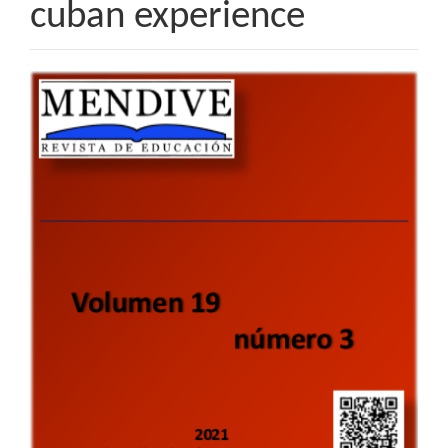
cuban experience
Barra
lateral
del
artículo