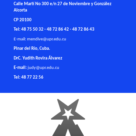
Calle Martí No 300 e/n 27 de Noviembre y González
Alcorta
CP 20100
Tel: 48 75 50 32 - 48 72 86 42 - 48 72 86 43
E-mail:
mendive@upr.edu.cu
Pinar del Río, Cuba.
DrC. Yudith Rovira Álvarez
E-mail:
judy@upr.edu.cu
Tel: 48 77 22 56