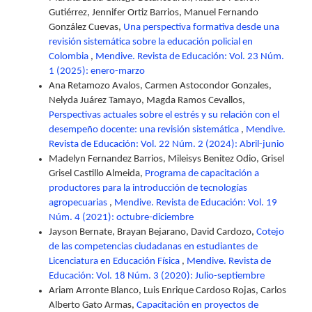
Gutiérrez, Jennifer Ortiz Barrios, Manuel Fernando
González Cuevas,
Una perspectiva formativa desde una
revisión sistemática sobre la educación policial en
Colombia
,
Mendive. Revista de Educación: Vol. 23 Núm.
1 (2025): enero-marzo
Ana Retamozo Avalos, Carmen Astocondor Gonzales,
Nelyda Juárez Tamayo, Magda Ramos Cevallos,
Perspectivas actuales sobre el estrés y su relación con el
desempeño docente: una revisión sistemática
,
Mendive.
Revista de Educación: Vol. 22 Núm. 2 (2024): Abril-junio
Madelyn Fernandez Barrios, Mileisys Benitez Odio, Grisel
Grisel Castillo Almeida,
Programa de capacitación a
productores para la introducción de tecnologías
agropecuarias
,
Mendive. Revista de Educación: Vol. 19
Núm. 4 (2021): octubre-diciembre
Jayson Bernate, Brayan Bejarano, David Cardozo,
Cotejo
de las competencias ciudadanas en estudiantes de
Licenciatura en Educación Física
,
Mendive. Revista de
Educación: Vol. 18 Núm. 3 (2020): Julio-septiembre
Ariam Arronte Blanco, Luis Enrique Cardoso Rojas, Carlos
Alberto Gato Armas,
Capacitación en proyectos de