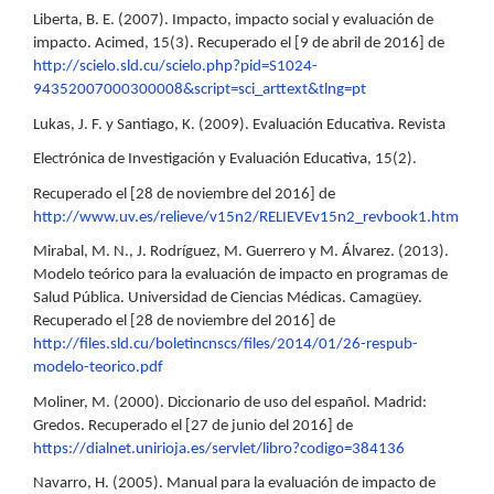
Liberta, B. E. (2007). Impacto, impacto social y evaluación de
impacto. Acimed, 15(3). Recuperado el [9 de abril de 2016] de
http://scielo.sld.cu/scielo.php?pid=S1024-
94352007000300008&script=sci_arttext&tlng=pt
Lukas, J. F. y Santiago, K. (2009). Evaluación Educativa. Revista
Electrónica de Investigación y Evaluación Educativa, 15(2).
Recuperado el [28 de noviembre del 2016] de
http://www.uv.es/relieve/v15n2/RELIEVEv15n2_revbook1.htm
Mirabal, M. N., J. Rodríguez, M. Guerrero y M. Álvarez. (2013).
Modelo teórico para la evaluación de impacto en programas de
Salud Pública. Universidad de Ciencias Médicas. Camagüey.
Recuperado el [28 de noviembre del 2016] de
http://files.sld.cu/boletincnscs/files/2014/01/26-respub-
modelo-teorico.pdf
Moliner, M. (2000). Diccionario de uso del español. Madrid:
Gredos. Recuperado el [27 de junio del 2016] de
https://dialnet.unirioja.es/servlet/libro?codigo=384136
Navarro, H. (2005). Manual para la evaluación de impacto de