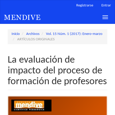
Navegación
Registrarse
Entrar
principal
Contenido
Toggle
principal
naviga
Barra
lateral
Inicio
Archivos
Vol. 15 Núm. 1 (2017): Enero-marzo
ARTÍCULOS ORIGINALES
La evaluación de
impacto del proceso de
formación de profesores
Barra
lateral