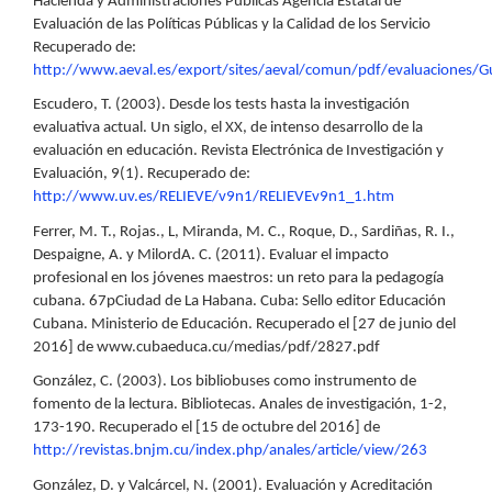
Hacienda y Administraciones Públicas Agencia Estatal de
Evaluación de las Políticas Públicas y la Calidad de los Servicio
Recuperado de:
http://www.aeval.es/export/sites/aeval/comun/pdf/evaluaciones/G
Escudero, T. (2003). Desde los tests hasta la investigación
evaluativa actual. Un siglo, el XX, de intenso desarrollo de la
evaluación en educación. Revista Electrónica de Investigación y
Evaluación, 9(1). Recuperado de:
http://www.uv.es/RELIEVE/v9n1/RELIEVEv9n1_1.htm
Ferrer, M. T., Rojas., L, Miranda, M. C., Roque, D., Sardiñas, R. I.,
Despaigne, A. y MilordA. C. (2011). Evaluar el impacto
profesional en los jóvenes maestros: un reto para la pedagogía
cubana. 67pCiudad de La Habana. Cuba: Sello editor Educación
Cubana. Ministerio de Educación. Recuperado el [27 de junio del
2016] de www.cubaeduca.cu/medias/pdf/2827.pdf
González, C. (2003). Los bibliobuses como instrumento de
fomento de la lectura. Bibliotecas. Anales de investigación, 1-2,
173-190. Recuperado el [15 de octubre del 2016] de
http://revistas.bnjm.cu/index.php/anales/article/view/263
González, D. y Valcárcel, N. (2001). Evaluación y Acreditación