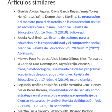
Artículos similares
Giselvis Aguiar Aguiar, Olivia García Reyes, Yunia Torres
Hernández, Yaíma Demósthene Sterling,
La preparación
del maestro para el desarrollo de la comprensión textual
en escolares con autismo
,
Mendive. Revista de
Educación: Vol. 16 Núm. 3 (2018): Julio-sept.
Josefa Azel Jiménez,
Sistema de acciones para la
educación de la responsabilidad y el compromiso social
,
Mendive. Revista de Educación: Vol. 20 Núm. 2 (2022):
Abril-junio
Meivys Páez Paredes, Alicia María Gilimas Siles, Teresa de
la Caridad Díaz Domínguez, Taymí Breijo Worosz,
El
trabajo metodológico, una mirada desde los programas
académicos de posgrados
,
Mendive. Revista de
Educación: Vol. 17 Núm. 4 (2019): oct.- diciembre
Segundo Teófilo Estupiñán, Cecilia Verónica Cruz, Hendy
Maier Pérez Barrera,
Implementación de Genially como
estrategia en el proceso de enseñanza-aprendizaje de
Ciencias Naturales
,
Mendive. Revista de Educación: Vol.
22 Núm. 3 (2024): julio-septiembre
Martha Lucia Gallego Betancourth, Ricardo Pachón