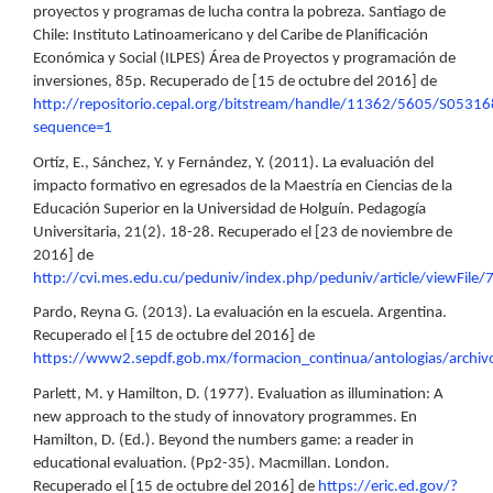
proyectos y programas de lucha contra la pobreza. Santiago de
Chile: Instituto Latinoamericano y del Caribe de Planificación
Económica y Social (ILPES) Área de Proyectos y programación de
inversiones, 85p. Recuperado de [15 de octubre del 2016] de
http://repositorio.cepal.org/bitstream/handle/11362/5605/S05
sequence=1
Ortíz, E., Sánchez, Y. y Fernández, Y. (2011). La evaluación del
impacto formativo en egresados de la Maestría en Ciencias de la
Educación Superior en la Universidad de Holguín. Pedagogía
Universitaria, 21(2). 18-28. Recuperado el [23 de noviembre de
2016] de
http://cvi.mes.edu.cu/peduniv/index.php/peduniv/article/viewFile
Pardo, Reyna G. (2013). La evaluación en la escuela. Argentina.
Recuperado el [15 de octubre del 2016] de
https://www2.sepdf.gob.mx/formacion_continua/antologias/archiv
Parlett, M. y Hamilton, D. (1977). Evaluation as illumination: A
new approach to the study of innovatory programmes. En
Hamilton, D. (Ed.). Beyond the numbers game: a reader in
educational evaluation. (Pp2-35). Macmillan. London.
Recuperado el [15 de octubre del 2016] de
https://eric.ed.gov/?