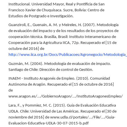
Institucional. Universidad Mayor, Real y Pontificia de San
Francisco Xavier de Chuquisaca. Sucre, Bolivia: Centro de
Estudios de Postgrado e Investigación.
Guanziroli, E., Guenain, A. M. y Meireles, H. (2007). Metodología
de evaluación del impacto y de los resultados de los proyectos de
cooperación técnica. Brasilia, Brasil: Instituto Interamericano de
Cooperación para la Agricultura IICA, 72p. Recuperado el [15 de
octubre del 2016] de
http://www.iica.org.br/Docs/Publicacoes/Agronegocio/Metodologia
Guzmán, M. (2004). Metodología de evaluación de impacto.
Santiago de Chile: Dirección de control de Gestión.
INAEM - Instituto Aragonés de Empleo. (2010). Comunidad
Autónoma de Aragón. Recuperado el [15 de octubre de 2016]
de
www.aragon.es/.../GobiernoAragon/.../InstitutoAragonesEmpleo/
Lara, F., y Pommiez, M. C. (2015). Guía de Evaluación Educativa
UDLA. Chile: Universidad de Las Américas. Recuperado el [30 de
noviembre del 2016] de www.udla.cl/portales/.../File/.../Guia-
Evaluacion-Educativa-UDLA-30-07-2015-b.pdf