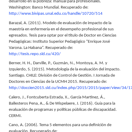
desarrollo en la pobreza: manual para profesionales.
Washington: Banco Mundial. Recuperado de:
http://www.bivipas.unal.edu.co/handle/10720/514
Barazal, A. (2011). Modelo de evaluación de impacto de la
maestría en enfermería en el desempeño profesional de sus
egresados. Tesis para optar por el título de Doctor en Ciencias
Pedagógicas: Instituto Superior Pedagógico “Enrique José
Varona. La Habana”. Recuperado de:
http://tesis.repo.sld.cu/420/
Berner, H. H., Darville, P., Guzmán, N., Montoya, A. M. y
Izquierdo, S. (2015). Metodología de la evaluación del impacto.
Santiago. CHILE: División de Control de Gestión. I Jornada de
Doctores en Ciencias de la UCMH 2015. Recuperado de:
http://doccien2015.sld.cu/index.php/2015/2015/paper/view/34/1
Calero, J., Fontcuberta Estrada, X., García Martínez, Á.,
Ballesteros Pena, A., & De Wispelaere, J. (2016). Guía para la
evaluación de programas y políticas públicas de discapacidad.
CERMI.
Cano, A. (2006). Tema 5 elementos para una definición de
evaluación. Recuperado de: