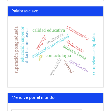
Palabras clave
latinoamérica
educación superior
superación postgraduada
calidad educativa
didáctica inclusiva
resiliencia
competencias digitales
superación profesional
lenguaje
diplomado
américa latina
contactología
arte
optometría
apreciación
equidad
Mendive por el mundo