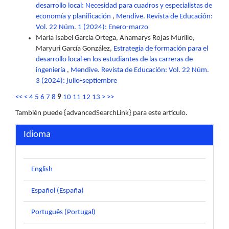
desarrollo local: Necesidad para cuadros y especialistas de
economía y planificación
,
Mendive. Revista de Educación:
Vol. 22 Núm. 1 (2024): Enero-marzo
Maria Isabel García Ortega, Anamarys Rojas Murillo,
Maryuri García González,
Estrategia de formación para el
desarrollo local en los estudiantes de las carreras de
ingeniería
,
Mendive. Revista de Educación: Vol. 22 Núm.
3 (2024): julio-septiembre
<<
<
4
5
6
7
8
9
10
11
12
13
>
>>
También puede {advancedSearchLink} para este artículo.
Idioma
English
Español (España)
Português (Portugal)