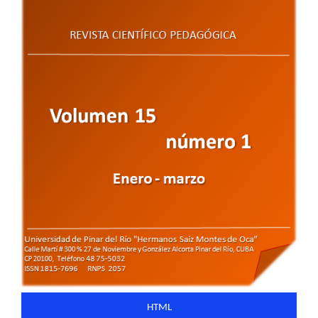
del
artículo
HTML