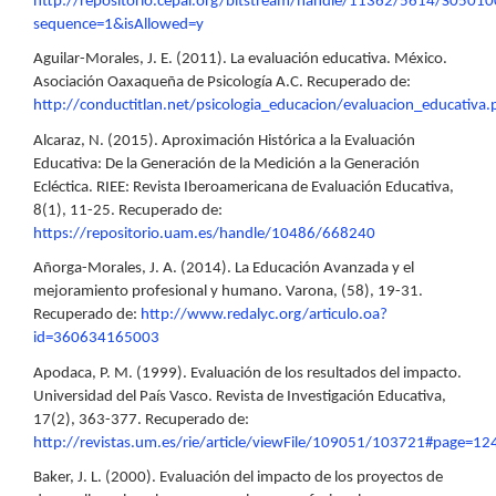
http://repositorio.cepal.org/bitstream/handle/11362/5614/S05010
sequence=1&isAllowed=y
Aguilar-Morales, J. E. (2011). La evaluación educativa. México.
Asociación Oaxaqueña de Psicología A.C. Recuperado de:
http://conductitlan.net/psicologia_educacion/evaluacion_educativa.
Alcaraz, N. (2015). Aproximación Histórica a la Evaluación
Educativa: De la Generación de la Medición a la Generación
Ecléctica. RIEE: Revista Iberoamericana de Evaluación Educativa,
8(1), 11-25. Recuperado de:
https://repositorio.uam.es/handle/10486/668240
Añorga-Morales, J. A. (2014). La Educación Avanzada y el
mejoramiento profesional y humano. Varona, (58), 19-31.
Recuperado de:
http://www.redalyc.org/articulo.oa?
id=360634165003
Apodaca, P. M. (1999). Evaluación de los resultados del impacto.
Universidad del País Vasco. Revista de Investigación Educativa,
17(2), 363-377. Recuperado de:
http://revistas.um.es/rie/article/viewFile/109051/103721#page=12
Baker, J. L. (2000). Evaluación del impacto de los proyectos de