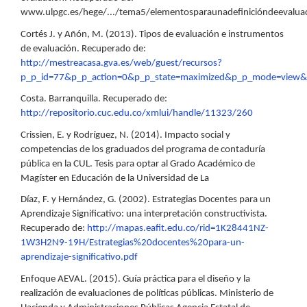
www.ulpgc.es/hege/.../tema5/elementosparaunadefinicióndeevaluac
Cortés J. y Añón, M. (2013). Tipos de evaluación e instrumentos
de evaluación. Recuperado de:
http://mestreacasa.gva.es/web/guest/recursos?
p_p_id=77&p_p_action=0&p_p_state=maximized&p_p_mode=view&_7
Costa. Barranquilla. Recuperado de:
http://repositorio.cuc.edu.co/xmlui/handle/11323/260
Crissien, E. y Rodríguez, N. (2014). Impacto social y
competencias de los graduados del programa de contaduría
pública en la CUL. Tesis para optar al Grado Académico de
Magíster en Educación de la Universidad de La
Díaz, F. y Hernández, G. (2002). Estrategias Docentes para un
Aprendizaje Significativo: una interpretación constructivista.
Recuperado de:
http://mapas.eafit.edu.co/rid=1K28441NZ-
1W3H2N9-19H/Estrategias%20docentes%20para-un-
aprendizaje-significativo.pdf
Enfoque AEVAL. (2015). Guía práctica para el diseño y la
realización de evaluaciones de políticas públicas. Ministerio de