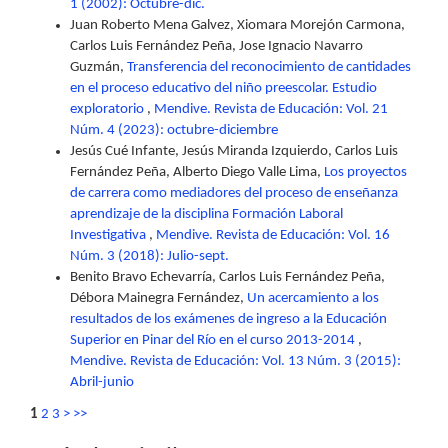
1 (2002): Octubre-dic.
Juan Roberto Mena Galvez, Xiomara Morejón Carmona,
Carlos Luis Fernández Peña, Jose Ignacio Navarro
Guzmán,
Transferencia del reconocimiento de cantidades
en el proceso educativo del niño preescolar. Estudio
exploratorio
,
Mendive. Revista de Educación: Vol. 21
Núm. 4 (2023): octubre-diciembre
Jesús Cué Infante, Jesús Miranda Izquierdo, Carlos Luis
Fernández Peña, Alberto Diego Valle Lima,
Los proyectos
de carrera como mediadores del proceso de enseñanza
aprendizaje de la disciplina Formación Laboral
Investigativa
,
Mendive. Revista de Educación: Vol. 16
Núm. 3 (2018): Julio-sept.
Benito Bravo Echevarría, Carlos Luis Fernández Peña,
Débora Mainegra Fernández,
Un acercamiento a los
resultados de los exámenes de ingreso a la Educación
Superior en Pinar del Río en el curso 2013-2014
,
Mendive. Revista de Educación: Vol. 13 Núm. 3 (2015):
Abril-junio
1
2
3
>
>>