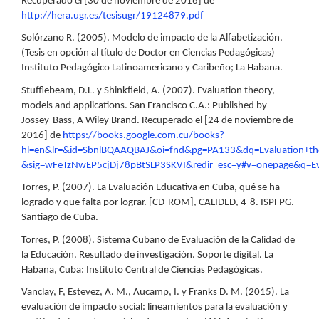
Recuperado el [30 de noviembre de 2016] de
http://hera.ugr.es/tesisugr/19124879.pdf
Solórzano R. (2005). Modelo de impacto de la Alfabetización.
(Tesis en opción al título de Doctor en Ciencias Pedagógicas)
Instituto Pedagógico Latinoamericano y Caribeño; La Habana.
Stufflebeam, D.L. y Shinkfield, A. (2007). Evaluation theory,
models and applications. San Francisco C.A.: Published by
Jossey-Bass, A Wiley Brand. Recuperado el [24 de noviembre de
2016] de
https://books.google.com.cu/books?
hl=en&lr=&id=SbnlBQAAQBAJ&oi=fnd&pg=PA133&dq=Evaluation+theo
&sig=wFeTzNwEP5cjDj78pBtSLP3SKVI&redir_esc=y#v=onepage&q=E
Torres, P. (2007). La Evaluación Educativa en Cuba, qué se ha
logrado y que falta por lograr. [CD-ROM], CALIDED, 4-8. ISPFPG.
Santiago de Cuba.
Torres, P. (2008). Sistema Cubano de Evaluación de la Calidad de
la Educación. Resultado de investigación. Soporte digital. La
Habana, Cuba: Instituto Central de Ciencias Pedagógicas.
Vanclay, F, Estevez, A. M., Aucamp, I. y Franks D. M. (2015). La
evaluación de impacto social: lineamientos para la evaluación y