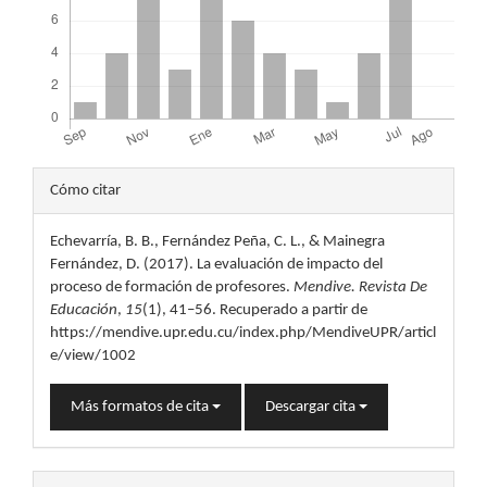
Detalles
Cómo citar
del
Echevarría, B. B., Fernández Peña, C. L., & Mainegra
artículo
Fernández, D. (2017). La evaluación de impacto del
proceso de formación de profesores.
Mendive. Revista De
Educación
,
15
(1), 41–56. Recuperado a partir de
https://mendive.upr.edu.cu/index.php/MendiveUPR/articl
e/view/1002
Más formatos de cita
Descargar cita