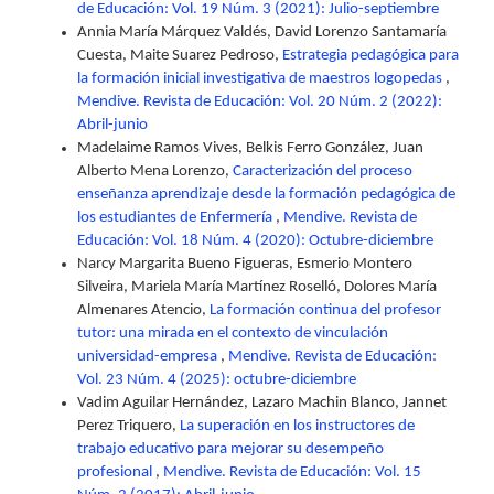
de Educación: Vol. 19 Núm. 3 (2021): Julio-septiembre
Annia María Márquez Valdés, David Lorenzo Santamaría
Cuesta, Maite Suarez Pedroso,
Estrategia pedagógica para
la formación inicial investigativa de maestros logopedas
,
Mendive. Revista de Educación: Vol. 20 Núm. 2 (2022):
Abril-junio
Madelaime Ramos Vives, Belkis Ferro González, Juan
Alberto Mena Lorenzo,
Caracterización del proceso
enseñanza aprendizaje desde la formación pedagógica de
los estudiantes de Enfermería
,
Mendive. Revista de
Educación: Vol. 18 Núm. 4 (2020): Octubre-diciembre
Narcy Margarita Bueno Figueras, Esmerio Montero
Silveira, Mariela María Martínez Roselló, Dolores María
Almenares Atencio,
La formación continua del profesor
tutor: una mirada en el contexto de vinculación
universidad-empresa
,
Mendive. Revista de Educación:
Vol. 23 Núm. 4 (2025): octubre-diciembre
Vadim Aguilar Hernández, Lazaro Machin Blanco, Jannet
Perez Triquero,
La superación en los instructores de
trabajo educativo para mejorar su desempeño
profesional
,
Mendive. Revista de Educación: Vol. 15