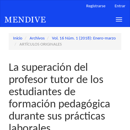
Navegación
Registrarse
Entrar
principal
Contenido
Toggle
principal
naviga
Barra
lateral
Inicio
Archivos
Vol. 16 Núm. 1 (2018): Enero-marzo
ARTÍCULOS ORIGINALES
La superación del
profesor tutor de los
estudiantes de
formación pedagógica
durante sus prácticas
laborales