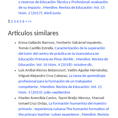
y reservas de Educación Técnica y Profesional: evaluación
de su impacto
,
Mendive. Revista de Educación: Vol. 15
Núm. 2 (2017): Abril-junio
1
2
3
4
5
6
>
>>
Artículos similares
Enma Gallardo Barroso, Norberto Valcárcel Izquierdo,
Tomás Castillo Estrella,
Caracterización de la superación
del tutor del centro de práctica en la Licenciatura en
Educación Primaria en Pinar del Río
,
Mendive. Revista de
Educación: Vol. 16 Núm. 4 (2018): octubre-dic.
Luis Aníbal Alonso Betancourt, Vadim Aguilar Hernández,
Miguel Alejandro Cruz Cabezas,
La tarea de aprendizaje
profesional para la formación de un trabajador
competente
,
Mendive. Revista de Educación: Vol. 21
Núm. 3 (2023): julio-septiembre
Marlen Arencibia Castro, Taymi Breijo Worosz, Manuel
Ismael Cruz Ordaz,
La formación humanista del maestro
primario : experiencia cubana/The humanist formation of
the primary teacher: cuban experience
,
Mendive. Revista