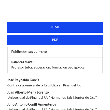
HTML
PDF
Publicado:
Jan 22, 2018
Palabras clave:
Profesor tutor, superación, formación pedagógica.
Contenido
José Reynaldo García
Contraloría general de la República en Pinar del Río
principal
Juan Alberto Mena Lorenzo
del
Universidad de Pinar del Río "Hermanos Saíz Montes de Oca"
Julio Antonio Conill Armenteros
artículo
Universidad de Pinar del Río "Hermanos Saíz Montes de Oca"