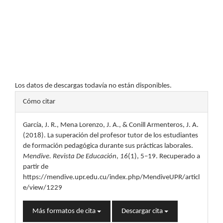
Los datos de descargas todavía no están disponibles.
Detalles
Cómo citar
del
García, J. R., Mena Lorenzo, J. A., & Conill Armenteros, J. A.
artículo
(2018). La superación del profesor tutor de los estudiantes
de formación pedagógica durante sus prácticas laborales.
Mendive. Revista De Educación
,
16
(1), 5–19. Recuperado a
partir de
https://mendive.upr.edu.cu/index.php/MendiveUPR/articl
e/view/1229
Más formatos de cita
Descargar cita