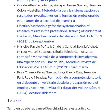
Núm. 2 (2017): Abril-junio
Orvelis Alba Castellanos, Yunayssi Lemes Suárez, Nurman
Colón Mustelier,
Metodología para la sistematización de
resultados investigativos en la formación profesional de
estudiantes de la Facultad de Ingeniería
Eléctrica/Methodology for the systematization of
research results in the professional training ofstudents of
the Facul
,
Mendive. Revista de Educación: Vol. 19 Núm. 3
(2021): Julio-septiembre
Misleiby Ravelo Peña, Ivón de la Caridad Bonilla Vichot,
Mirtza Martell Socarras, Miralia Toledo González,
La
formación y desarrollo de la competencia investigativa,
una experiencia en Pinar del Río
,
Mendive. Revista de
Educación: Vol. 17 Núm. 1 (2019): Enero-marzo
Rosa Yusnely Pérez Guerra, Jorge García Ruiz, Jesús de
Farit Rubio Méndez,
Formación de la competencia tutorial
en el docente universitario desde la preparación para el
empleo
,
Mendive. Revista de Educación: Vol. 22 Núm. 4
(2024): octubre-diciembre
1
2
3
>
>>
También puede {advancedSearchLink} para este artículo.