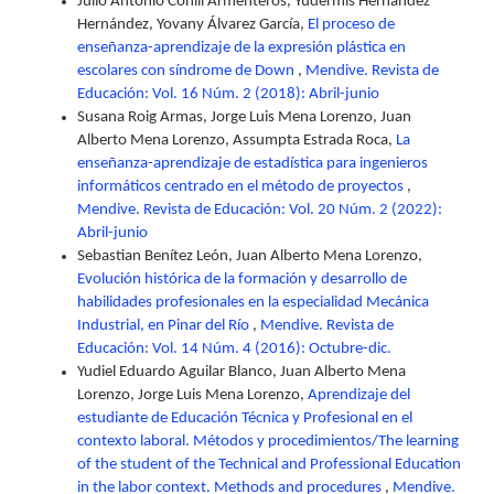
Julio Antonio Conill Armenteros, Yudermis Hernández
Hernández, Yovany Álvarez García,
El proceso de
enseñanza-aprendizaje de la expresión plástica en
escolares con síndrome de Down
,
Mendive. Revista de
Educación: Vol. 16 Núm. 2 (2018): Abril-junio
Susana Roig Armas, Jorge Luis Mena Lorenzo, Juan
Alberto Mena Lorenzo, Assumpta Estrada Roca,
La
enseñanza-aprendizaje de estadística para ingenieros
informáticos centrado en el método de proyectos
,
Mendive. Revista de Educación: Vol. 20 Núm. 2 (2022):
Abril-junio
Sebastian Benítez León, Juan Alberto Mena Lorenzo,
Evolución histórica de la formación y desarrollo de
habilidades profesionales en la especialidad Mecánica
Industrial, en Pinar del Río
,
Mendive. Revista de
Educación: Vol. 14 Núm. 4 (2016): Octubre-dic.
Yudiel Eduardo Aguilar Blanco, Juan Alberto Mena
Lorenzo, Jorge Luis Mena Lorenzo,
Aprendizaje del
estudiante de Educación Técnica y Profesional en el
contexto laboral. Métodos y procedimientos/The learning
of the student of the Technical and Professional Education
in the labor context. Methods and procedures
,
Mendive.