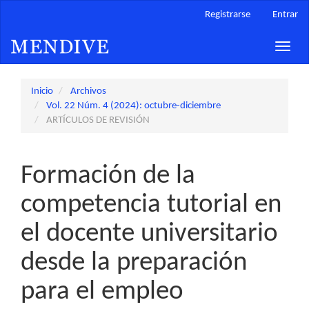
Navegación
Registrarse
Entrar
principal
Contenido
Toggle
principal
naviga
Barra
lateral
Inicio
Archivos
Vol. 22 Núm. 4 (2024): octubre-diciembre
ARTÍCULOS DE REVISIÓN
Formación de la
competencia tutorial en
el docente universitario
desde la preparación
para el empleo