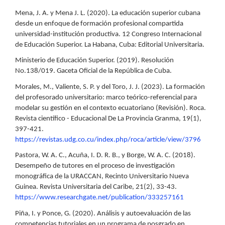
Mena, J. A. y Mena J. L. (2020). La educación superior cubana
desde un enfoque de formación profesional compartida
universidad-institución productiva. 12 Congreso Internacional
de Educación Superior. La Habana, Cuba: Editorial Universitaria.
Ministerio de Educación Superior. (2019). Resolución
No.138/019. Gaceta Oficial de la República de Cuba.
Morales, M., Valiente, S. P. y del Toro, J. J. (2023). La formación
del profesorado universitario: marco teórico-referencial para
modelar su gestión en el contexto ecuatoriano (Revisión). Roca.
Revista científico - Educacional De La Provincia Granma, 19(1),
397-421.
https://revistas.udg.co.cu/index.php/roca/article/view/3796
Pastora, W. A. C., Acuña, I. D. R. B., y Borge, W. A. C. (2018).
Desempeño de tutores en el proceso de investigación
monográfica de la URACCAN, Recinto Universitario Nueva
Guinea. Revista Universitaria del Caribe, 21(2), 33-43.
https://www.researchgate.net/publication/333257161
Piña, I. y Ponce, G. (2020). Análisis y autoevaluación de las
competencias tutoriales en un programa de posgrado en