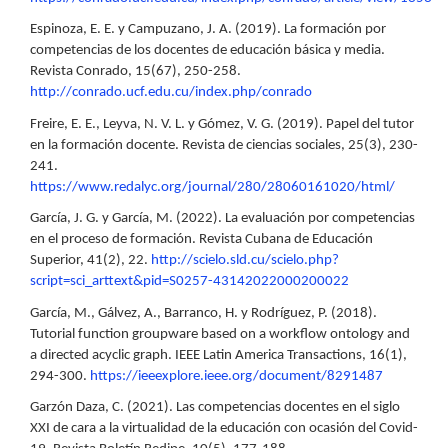
Espinoza, E. E. y Campuzano, J. A. (2019). La formación por
competencias de los docentes de educación básica y media.
Revista Conrado, 15(67), 250-258.
http://conrado.ucf.edu.cu/index.php/conrado
Freire, E. E., Leyva, N. V. L. y Gómez, V. G. (2019). Papel del tutor
en la formación docente. Revista de ciencias sociales, 25(3), 230-
241.
https://www.redalyc.org/journal/280/28060161020/html/
García, J. G. y García, M. (2022). La evaluación por competencias
en el proceso de formación. Revista Cubana de Educación
Superior, 41(2), 22.
http://scielo.sld.cu/scielo.php?
script=sci_arttext&pid=S0257-43142022000200022
García, M., Gálvez, A., Barranco, H. y Rodríguez, P. (2018).
Tutorial function groupware based on a workflow ontology and
a directed acyclic graph. IEEE Latin America Transactions, 16(1),
294-300.
https://ieeexplore.ieee.org/document/8291487
Garzón Daza, C. (2021). Las competencias docentes en el siglo
XXI de cara a la virtualidad de la educación con ocasión del Covid-