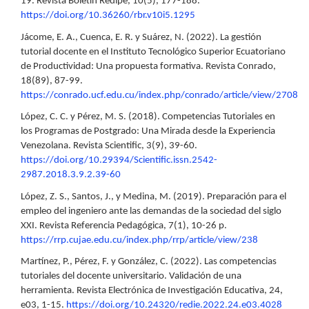
19. Revista Boletín Redipe, 10(5), 177-188.
https://doi.org/10.36260/rbr.v10i5.1295
Jácome, E. A., Cuenca, E. R. y Suárez, N. (2022). La gestión
tutorial docente en el Instituto Tecnológico Superior Ecuatoriano
de Productividad: Una propuesta formativa. Revista Conrado,
18(89), 87-99.
https://conrado.ucf.edu.cu/index.php/conrado/article/view/2708
López, C. C. y Pérez, M. S. (2018). Competencias Tutoriales en
los Programas de Postgrado: Una Mirada desde la Experiencia
Venezolana. Revista Scientific, 3(9), 39-60.
https://doi.org/10.29394/Scientific.issn.2542-
2987.2018.3.9.2.39-60
López, Z. S., Santos, J., y Medina, M. (2019). Preparación para el
empleo del ingeniero ante las demandas de la sociedad del siglo
XXI. Revista Referencia Pedagógica, 7(1), 10-26 p.
https://rrp.cujae.edu.cu/index.php/rrp/article/view/238
Martínez, P., Pérez, F. y González, C. (2022). Las competencias
tutoriales del docente universitario. Validación de una
herramienta. Revista Electrónica de Investigación Educativa, 24,
e03, 1-15.
https://doi.org/10.24320/redie.2022.24.e03.4028