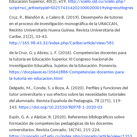
Educación Superior, 40(2), e19.
http://scielo.sld.cu/scielo.php?
script=sci_arttextypid=S025743142021000200019ylng=esytlng=es
Cruz, P., Blandón A. y Calero B. (2019). Desempeño de tutores
en el proceso de investigación monográfica de la URACCAN,
Recinto Universitario Nueva Guinea. Revista Universitaria del
Caribe, 21(2), 33-43.
http://165.98.43.32/index.php/Caribe/article/view/581
de la Cruz, G. y Abreu, L. F. (2016). Competencias docentes para
la tutoría en Educación Superior. XI Congreso Nacional de
Investigación Educativa. Sujetos de la Educación. Ponencia.
https://docplayer.es/35642886-Competencias-docentes-para-
la-tutoria-en-educacion.html
Delgado, M., Conde, S. y Boza, Á. (2020). Perfiles y funciones del
tutor universitario y sus efectos sobre las necesidades tutoriales
del alumnado. Revista Española de Pedagogía, 78 (275), 119-
143.
https://doi.org/10.22550/REP78-1-2020-03
Espín, G. A. y Alpízar, R. (2020). Referentes bibliográficos sobre
formación de competencias pedagógicas de los docentes
universitarios. Revista Conrado, 16(74), 215-224.
https://conrado.ucf.edu.cu/index.php/conrado/article/view/1353