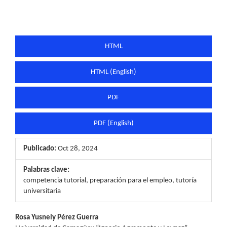
HTML
HTML (English)
PDF
PDF (English)
Publicado:
Oct 28, 2024
Palabras clave:
competencia tutorial, preparación para el empleo, tutoría
universitaria
Contenido
Rosa Yusnely Pérez Guerra