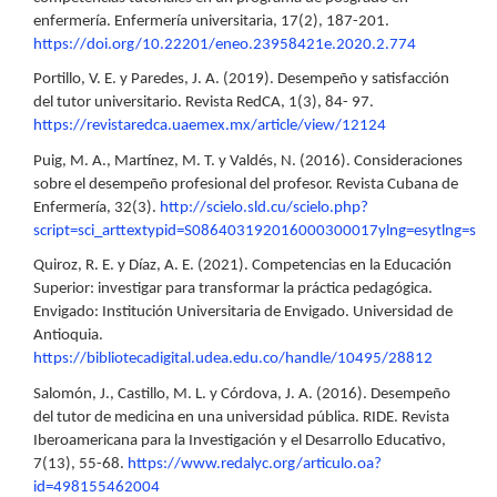
enfermería. Enfermería universitaria, 17(2), 187-201.
https://doi.org/10.22201/eneo.23958421e.2020.2.774
Portillo, V. E. y Paredes, J. A. (2019). Desempeño y satisfacción
del tutor universitario. Revista RedCA, 1(3), 84- 97.
https://revistaredca.uaemex.mx/article/view/12124
Puig, M. A., Martínez, M. T. y Valdés, N. (2016). Consideraciones
sobre el desempeño profesional del profesor. Revista Cubana de
Enfermería, 32(3).
http://scielo.sld.cu/scielo.php?
script=sci_arttextypid=S086403192016000300017ylng=esytlng=s
Quiroz, R. E. y Díaz, A. E. (2021). Competencias en la Educación
Superior: investigar para transformar la práctica pedagógica.
Envigado: Institución Universitaria de Envigado. Universidad de
Antioquia.
https://bibliotecadigital.udea.edu.co/handle/10495/28812
Salomón, J., Castillo, M. L. y Córdova, J. A. (2016). Desempeño
del tutor de medicina en una universidad pública. RIDE. Revista
Iberoamericana para la Investigación y el Desarrollo Educativo,
7(13), 55-68.
https://www.redalyc.org/articulo.oa?
id=498155462004