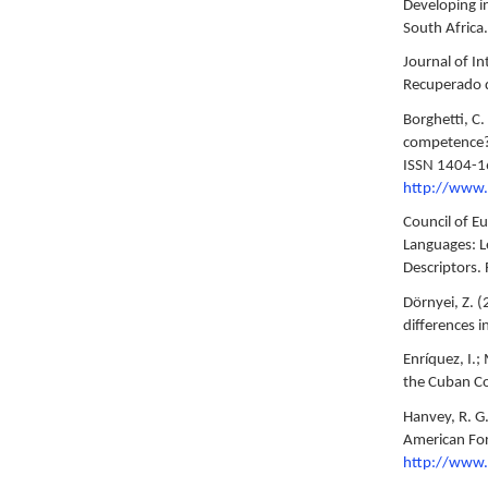
Developing i
South Africa
Journal of I
Recuperado 
Borghetti, C.
competence? 
ISSN 1404-16
http://www.i
Council of 
Languages: 
Descriptors.
Dörnyei, Z. (
differences 
Enríquez, I.;
the Cuban Co
Hanvey, R. G
American For
http://www.