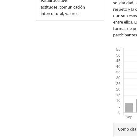
Palabras clave:
solidaridad, 
actitudes, comunicación
respeto y la
intercultural, valores.
que son esos 
entre ellos. 
formas de pen
participantes
Descargas
Detal
Cómo cita