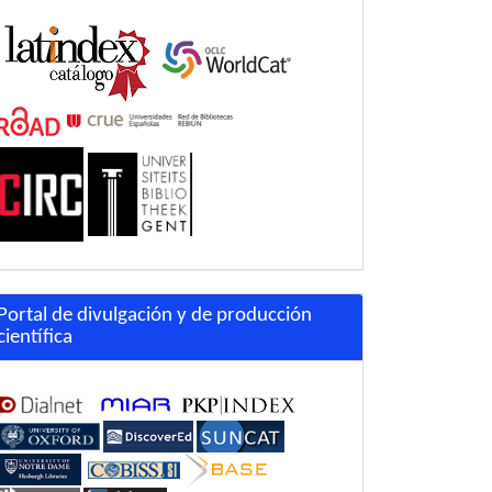
Portal de divulgación y de producción
científica