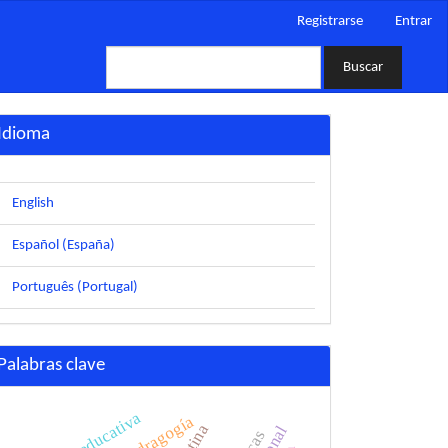
Registrarse
Entrar
Buscar
Idioma
English
Español (España)
Português (Portugal)
Palabras clave
calidad educativa
andragogía