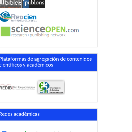
Plataformas de agregación de contenidos
científicos y académicos
Redes académicas