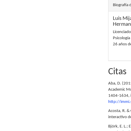
Biografía 
Luis Mi
Hermano
Licenciado
Psicología
26 años de
Citas
Aba, D. (201
Academic Mob
1404-1634, 
http://immi.
Acosta, R. &
interactivo 
Björk, E. L.;