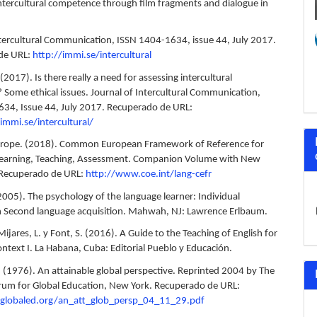
ntercultural competence through film fragments and dialogue in
.
ntercultural Communication, ISSN 1404-1634, issue 44, July 2017.
de URL:
http://immi.se/intercultural
 (2017). Is there really a need for assessing intercultural
Some ethical issues. Journal of Intercultural Communication,
34, Issue 44, July 2017. Recuperado de URL:
mmi.se/intercultural/
Europe. (2018). Common European Framework of Reference for
Learning, Teaching, Assessment. Companion Volume with New
 Recuperado de URL:
http://www.coe.int/lang-cefr
2005). The psychology of the language learner: Individual
in Second language acquisition. Mahwah, NJ: Lawrence Erlbaum.
 Mijares, L. y Font, S. (2016). A Guide to the Teaching of English for
ntext I. La Habana, Cuba: Editorial Pueblo y Educación.
. (1976). An attainable global perspective. Reprinted 2004 by The
um for Global Education, New York. Recuperado de URL:
globaled.org/an_att_glob_persp_04_11_29.pdf