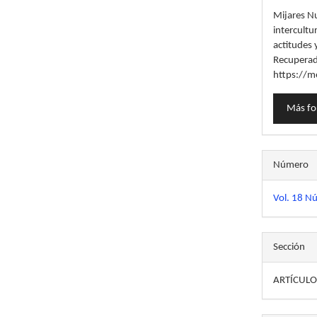
del
Mijares Nu
artícu
intercultu
actitudes 
Recuperad
https://m
Más fo
Número
Vol. 18 N
Sección
ARTÍCULO