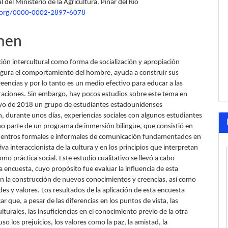
 del Ministerio de la Agricultura. Pinar del Río
lo
d.org/0000-0002-2897-6078
men
ión intercultural como forma de socialización y apropiación
figura el comportamiento del hombre, ayuda a construir sus
reencias y por lo tanto es un medio efectivo para educar a las
aciones. Sin embargo, hay pocos estudios sobre este tema en
yo de 2018 un grupo de estudiantes estadounidenses
, durante unos días, experiencias sociales con algunos estudiantes
 parte de un programa de inmersión bilingüe, que consistió en
uentros formales e informales de comunicación fundamentados en
va interaccionista de la cultura y en los principios que interpretan
omo práctica social. Este estudio cualitativo se llevó a cabo
 encuesta, cuyo propósito fue evaluar la influencia de esta
en la construcción de nuevos conocimientos y creencias, así como
des y valores. Los resultados de la aplicación de esta encuesta
ar que, a pesar de las diferencias en los puntos de vista, las
ulturales, las insuficiencias en el conocimiento previo de la otra
luso los prejuicios, los valores como la paz, la amistad, la