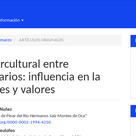
nformación
-marzo
ARTÍCULOS ORIGINALES
rcultural entre
rios: influencia en la
es y valores
nido
s Nuñez
 de Pinar del Río Hermanos Saíz Montes de Oca"
pal
d.org/0000-0002-1994-4250
eulofeo