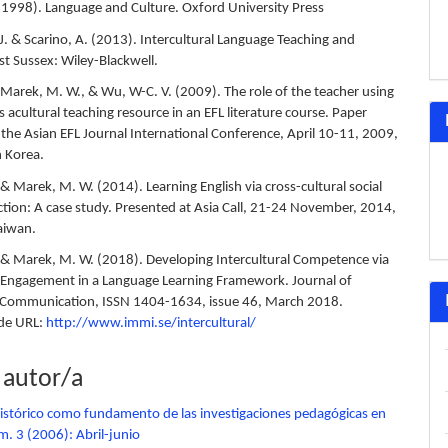
(1998). Language and Culture. Oxford University Press
 J. & Scarino, A. (2013). Intercultural Language Teaching and
st Sussex: Wiley-Blackwell.
 Marek, M. W., & Wu, W-C. V. (2009). The role of the teacher using
 acultural teaching resource in an EFL literature course. Paper
 the Asian EFL Journal International Conference, April 10-11, 2009,
 Korea.
& Marek, M. W. (2014). Learning English via cross-cultural social
ction: A case study. Presented at Asia Call, 21-24 November, 2014,
aiwan.
 & Marek, M. W. (2018). Developing Intercultural Competence via
 Engagement in a Language Learning Framework. Journal of
l Communication, ISSN 1404-1634, issue 46, March 2018.
de URL:
http://www.immi.se/intercultural/
 autor/a
 histórico como fundamento de las investigaciones pedagógicas en
. 3 (2006): Abril-junio