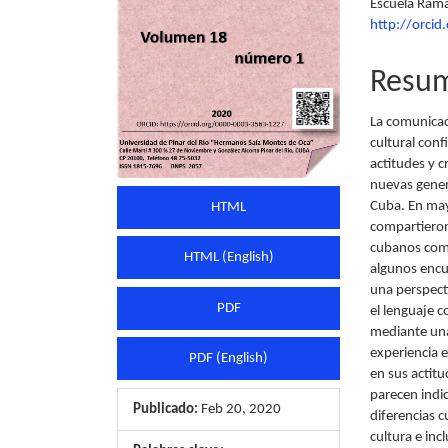
Escuela Ramal
artículo
artícu
http://orci
Resu
La comunicac
cultural con
actitudes y c
nuevas gener
Cuba. En ma
HTML
compartieron
cubanos como
HTML (English)
algunos enc
una perspecti
PDF
el lenguaje c
mediante una
experiencia 
PDF (English)
en sus actitu
parecen indic
Publicado:
Feb 20, 2020
diferencias c
cultura e inc