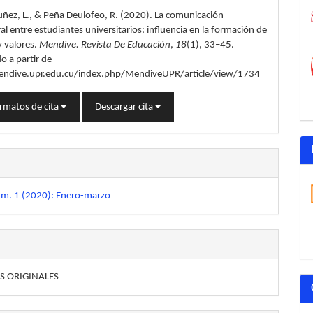
ñez, L., & Peña Deulofeo, R. (2020). La comunicación
lo
ral entre estudiantes universitarios: influencia en la formación de
y valores.
Mendive. Revista De Educación
,
18
(1), 33–45.
o a partir de
endive.upr.edu.cu/index.php/MendiveUPR/article/view/1734
rmatos de cita
Descargar cita
úm. 1 (2020): Enero-marzo
S ORIGINALES