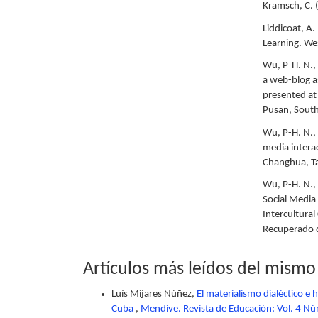
Kramsch, C. 
Liddicoat, A.
Learning. We
Wu, P-H. N.,
a web-blog as
presented at
Pusan, South
Wu, P-H. N., 
media intera
Changhua, T
Wu, P-H. N.,
Social Media
Intercultura
Recuperado 
Artículos más leídos del mismo
Luís Mijares Núñez,
El materialismo dialéctico e
Cuba
,
Mendive. Revista de Educación: Vol. 4 Núm