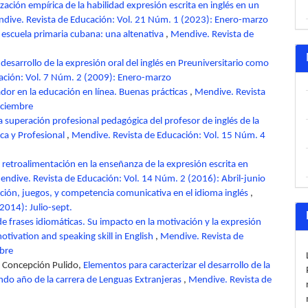
zación empírica de la habilidad expresión escrita en inglés en un
dive. Revista de Educación: Vol. 21 Núm. 1 (2023): Enero-marzo
 escuela primaria cubana: una altenativa
,
Mendive. Revista de
 desarrollo de la expresión oral del inglés en Preuniversitario como
ación: Vol. 7 Núm. 2 (2009): Enero-marzo
itador en la educación en línea. Buenas prácticas
,
Mendive. Revista
iciembre
a superación profesional pedagógica del profesor de inglés de la
ica y Profesional
,
Mendive. Revista de Educación: Vol. 15 Núm. 4
 retroalimentación en la enseñanza de la expresión escrita en
endive. Revista de Educación: Vol. 14 Núm. 2 (2016): Abril-junio
ción, juegos, y competencia comunicativa en el idioma inglés
,
2014): Julio-sept.
de frases idiomáticas. Su impacto en la motivación y la expresión
otivation and speaking skill in English
,
Mendive. Revista de
mbre
a Concepción Pulido,
Elementos para caracterizar el desarrollo de la
undo año de la carrera de Lenguas Extranjeras
,
Mendive. Revista de