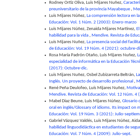
Rodney Ortiz Oliva, Luis Mijares Nuñez,
Caracteri
preuniversitario de la provincia Mayabeque
,
Men
Luis Mijares Núñez,
La comprensión lectora en la
Educación: Vol. 1 Núm. 2 (2003): Enero-marzo
Luis Mijares Núñez, Zenaida Mijares Martínez,
El
habilidad para la vida
,
Mendive. Revista de Educ
Luis Mijares Nuñez,
La presencia social del facil
de Educación: Vol. 19 Núm. 4 (2021): octubre-d
Rosa María Padrón Otaño, Luis Mijares Nuñez,
L
especialidad de informática en la Educación Técn
(2017): Octubre-dic.
Luis Mijares Nuñez, Osbel Zubizarreta Beltrán,
La
Inglés. Un proyecto de desarrollo profesional
,
M
René Peña Deulofeo, Luís Mijares Nuñez,
Motiva
Mendive. Revista de Educación: Vol. 12 Núm. 4 (
Mabel Diaz Beune, Luis Mijares Núñez,
Glosario 
oral en inglés/Glossary of idioms. Its impact on m
Educación: Vol. 19 Núm. 3 (2021): Julio-septie
Gabriel Vázquez Valdés, Luis Mijares Núñez, Aid
habilidad linguodidáctica en estudiantes de seg
Educación: Vol. 7 Núm. 4 (2009): Julio-sept.