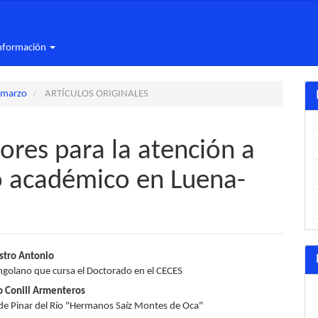
nformación
-marzo
ARTÍCULOS ORIGINALES
ores para la atención a
o académico en Luena-
nido
stro Antonio
ngolano que cursa el Doctorado en el CECES
pal
o Conill Armenteros
de Pinar del Río "Hermanos Saíz Montes de Oca"