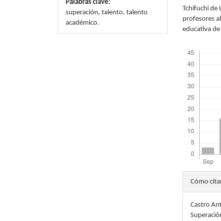
Palabras clave:
Tchifuchi de
superación, talento, talento
profesores a
académico.
educativa de 
Descargas
Detal
Cómo cita
del
Castro Ant
artícu
Superación