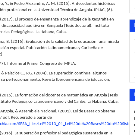
o, Y., & Pedro Alexandre, A. M. (2015). Antecedentes históricos
ión profesional en la Universidad Técnica de Angola. IPLAC, (6).
 (2017). El proceso de enseñanza-aprendizaje de la geografía en
 discapacidad auditiva en Benguela (Tesis doctoral). Instituto
iencias Pedagógicas, La Habana, Cuba.
, B. (2016). Evaluación de la calidad de la educación, una mirada
cación especial. Publicación Latinoamericana y Caribeña de
2).
77). Informe al Primer Congreso del MPLA.
 & Palacios C., P.G. (2004). La superación continua: algunos
ra su perfeccionamiento. Revista Iberoamericana de Educación,
 (2015). La formación del docente de matemática en Angola (Tesis
nstituto Pedagógico Latinoamericano y del Caribe, La Habana, Cuba.
 Angola, & Assembleia Nacional. (2001). Lei de Bases do Sistema
/ pdf. Recuperado a partir de
vitchia.com/SESA_files/Lei%2013_01_Lei%20de%20Bases%20do%20Sis
. (2016). La superación profesional pedagógica sustentada en la