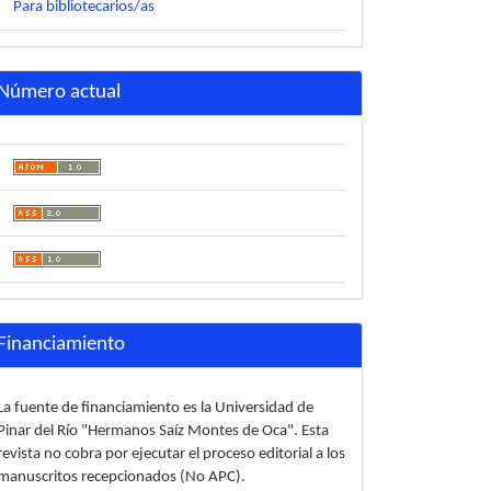
Para bibliotecarios/as
Número actual
Financiamiento
La fuente de financiamiento es la Universidad de
Pinar del Río "Hermanos Saíz Montes de Oca". Esta
tema%20de%20Educacao%20de%20Angola%202001.pdf
revista no cobra por ejecutar el proceso editorial a los
manuscritos recepcionados (No APC).