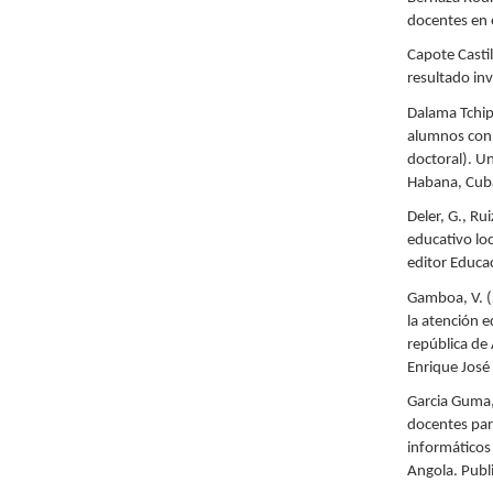
docentes en 
Capote Casti
resultado in
Dalama Tchipa
alumnos con 
doctoral). U
Habana, Cub
Deler, G., Ru
educativo lo
editor Educa
Gamboa, V. (
la atención 
república de
Enrique José
Garcia Guma,
docentes par
informáticos 
Angola. Publ