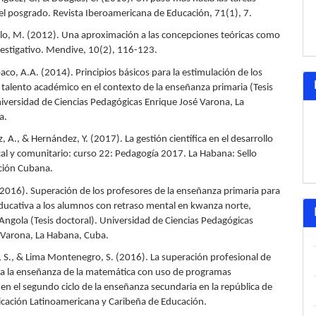
el posgrado. Revista Iberoamericana de Educación, 71(1), 7.
llo, M. (2012). Una aproximación a las concepciones teóricas como
vestigativo. Mendive, 10(2), 116-123.
co, A.A. (2014). Principios básicos para la estimulación de los
talento académico en el contexto de la enseñanza primaria (Tesis
niversidad de Ciencias Pedagógicas Enrique José Varona, La
a.
iz, A., & Hernández, Y. (2017). La gestión científica en el desarrollo
cal y comunitario: curso 22: Pedagogía 2017. La Habana: Sello
ción Cubana.
2016). Superación de los profesores de la enseñanza primaria para
educativa a los alumnos con retraso mental en kwanza norte,
 Angola (Tesis doctoral). Universidad de Ciencias Pedagógicas
 Varona, La Habana, Cuba.
 S., & Lima Montenegro, S. (2016). La superación profesional de
a la enseñanza de la matemática con uso de programas
en el segundo ciclo de la enseñanza secundaria en la república de
icación Latinoamericana y Caribeña de Educación.