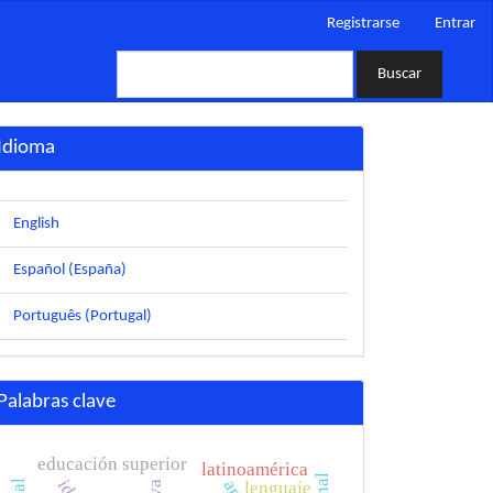
Registrarse
Entrar
Buscar
Idioma
English
Español (España)
Português (Portugal)
Palabras clave
educación superior
latinoamérica
lenguaje