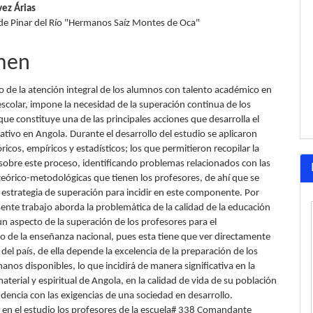
vez Árias
lo
de Pinar del Río "Hermanos Saíz Montes de Oca"
men
to de la atención integral de los alumnos con talento académico en
escolar, impone la necesidad de la superación continua de los
que constituye una de las principales acciones que desarrolla el
tivo en Angola. Durante el desarrollo del estudio se aplicaron
icos, empíricos y estadísticos; los que permitieron recopilar la
sobre este proceso, identificando problemas relacionados con las
 teórico-metodológicas que tienen los profesores, de ahí que se
estrategia de superación para incidir en este componente. Por
sente trabajo aborda la problemática de la calidad de la educación
 un aspecto de la superación de los profesores para el
 de la enseñanza nacional, pues esta tiene que ver directamente
 del país, de ella depende la excelencia de la preparación de los
nos disponibles, lo que incidirá de manera significativa en la
terial y espiritual de Angola, en la calidad de vida de su población
dencia con las exigencias de una sociedad en desarrollo.
n en el estudio los profesores de la escuela# 338 Comandante