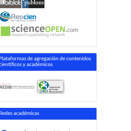
Plataformas de agregación de contenidos
científicos y académicos
Redes académicas