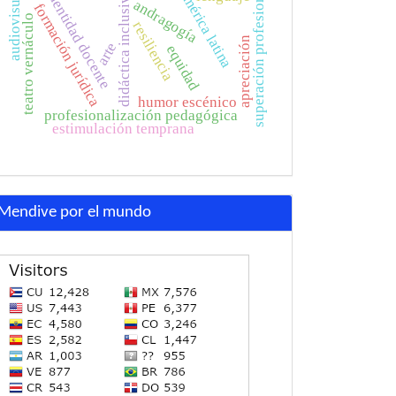
superación profesional
identidad docente
américa latina
audiovisual
didáctica inclusiva
andragogía
formación jurídica
teatro vernáculo
resiliencia
apreciación
arte
equidad
humor escénico
profesionalización pedagógica
estimulación temprana
Mendive por el mundo