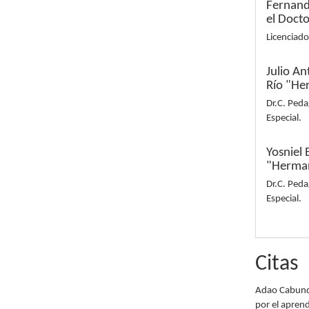
Fernand
el Doct
Licenciado
Julio A
Río "He
Dr.C. Peda
Especial.
Yosniel 
"Herman
Dr.C. Peda
Especial.
Citas
Adao Cabunde
por el aprend