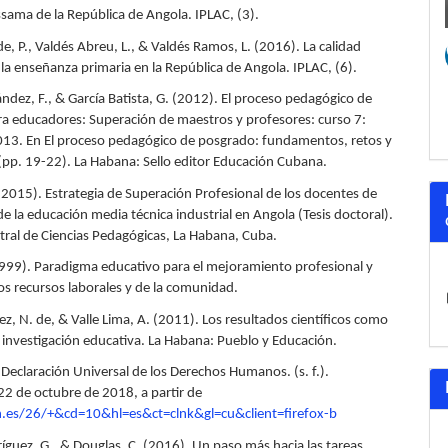
ssama de la República de Angola. IPLAC, (3).
, P., Valdés Abreu, L., & Valdés Ramos, L. (2016). La calidad
la enseñanza primaria en la República de Angola. IPLAC, (6).
ndez, F., & García Batista, G. (2012). El proceso pedagógico de
a educadores: Superación de maestros y profesores: curso 7:
13. En El proceso pedagógico de posgrado: fundamentos, retos y
 (pp. 19-22). La Habana: Sello editor Educación Cubana.
 (2015). Estrategia de Superación Profesional de los docentes de
 la educación media técnica industrial en Angola (Tesis doctoral).
ntral de Ciencias Pedagógicas, La Habana, Cuba.
1999). Paradigma educativo para el mejoramiento profesional y
s recursos laborales y de la comunidad.
, N. de, & Valle Lima, A. (2011). Los resultados científicos como
a investigación educativa. La Habana: Pueblo y Educación.
 Declaración Universal de los Derechos Humanos. (s. f.).
2 de octubre de 2018, a partir de
h.es/26/+&cd=10&hl=es&ct=clnk&gl=cu&client=firefox-b
íguez, G., & Douglas, C. (2016). Un paso más hacia las tareas