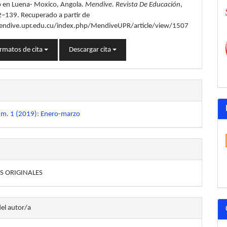
 en Luena- Moxico, Angola.
Mendive. Revista De Educación
,
2–139. Recuperado a partir de
endive.upr.edu.cu/index.php/MendiveUPR/article/view/1507
rmatos de cita
Descargar cita
úm. 1 (2019): Enero-marzo
S ORIGINALES
del autor/a