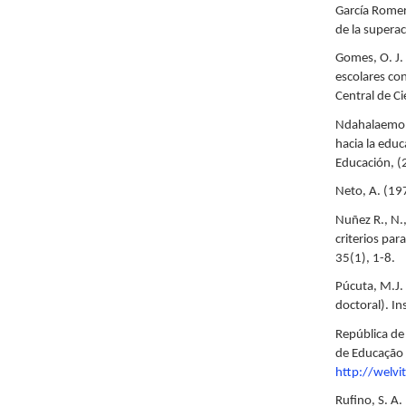
García Romer
de la superac
Gomes, O. J.
escolares con
Central de C
Ndahalaemona
hacia la edu
Educación, (
Neto, A. (19
Nuñez R., N.,
criterios pa
35(1), 1-8.
Púcuta, M.J.
doctoral). I
República de
de Educação 
http://wel
Rufino, S. A