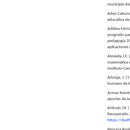
municipio Ki
Adao Cabunde
educativa de 
Addine Ferná
posgrado par
pedagogía 20
aplicaciones
Almeida J.F.
matemática de
Instituto Ce
Añorga, J. (
humano de lo
Armas Ramírez
aportes de l
Artículo 26 |
Recuperado 2
https://dud
Bernaza Rodr