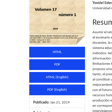
Yosniel Este
artículo
artícu
Universidad 
Resu
Asumir el re
el escenario 
docentes, la 
sistema educa
HTML
métodos: teór
información 
limitaciones
PDF
propuso una 
tanto, el pre
HTML (English)
al constituir
mejoramiento
PDF (English)
con el futuro
recursos huma
producción ma
Publicado:
Jan 21, 2019
en correspon
Interviniero