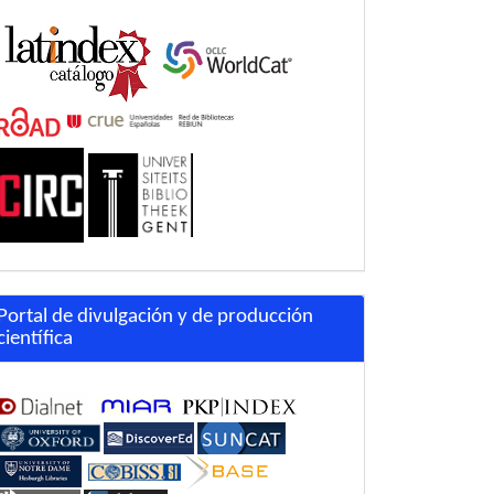
Portal de divulgación y de producción
científica