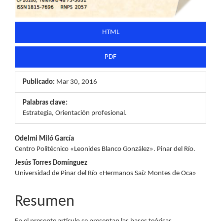
HTML
PDF
Publicado:
Mar 30, 2016
Palabras clave:
Estrategia, Orientación profesional.
Contenido
Odelmi Miló García
Centro Politécnico «Leonides Blanco González». Pinar del Río.
principal
Jesús Torres Domínguez
del
Universidad de Pinar del Río «Hermanos Saíz Montes de Oca»
artículo
Resumen