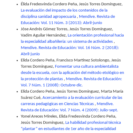
Élida Fredesvinda Cordero Peña, Jesús Torres Domínguez,
La evaluación del impacto de los contenidos de la
disciplina sanidad agropecuaria
,
Mendive. Revista de
Educación: Vol. 11 Núm. 3 (2013): Abril-junio
Jóse Andrés Gómez Torres, Jesús Torres Domínguez,
Vadim Aguilar Hernández,
La orientación profesional hacia
la especialidad albañilería: un sistema de actividades
,
Mendive. Revista de Educación: Vol. 16 Núm. 2 (2018):
Abril-junio
Elida Cordero Peña, Francisco Martínez Sotolongo, Jesús
Torres Domínguez,
Fomentar una cultura ambientalista
desde la escuela, con la aplicación del método etológico en
la protección de plantas
,
Mendive. Revista de Educación:
Vol. 7 Núm. 1 (2008): Octubre-dic.
Elida Cordero Peña, Jesús Torres Domínguez, Marta María
Suárez Cué,
Acercamiento a la evaluación curricular de las
carreras pedagógicas en Ciencias Técnicas
,
Mendive.
Revista de Educación: Vol. 7 Núm. 4 (2009): Julio-sept.
Yonel Areces Mireles, Elida Fredesvinda Cordero Peña,
Jesús Torres Domínguez,
La habilidad profesional técnica
“plantar” en estudiantes de 1er año de la especialidad