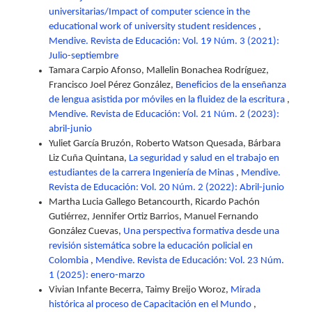
universitarias/Impact of computer science in the
educational work of university student residences
,
Mendive. Revista de Educación: Vol. 19 Núm. 3 (2021):
Julio-septiembre
Tamara Carpio Afonso, Mallelin Bonachea Rodríguez,
Francisco Joel Pérez González,
Beneficios de la enseñanza
de lengua asistida por móviles en la fluidez de la escritura
,
Mendive. Revista de Educación: Vol. 21 Núm. 2 (2023):
abril-junio
Yuliet García Bruzón, Roberto Watson Quesada, Bárbara
Liz Cuña Quintana,
La seguridad y salud en el trabajo en
estudiantes de la carrera Ingeniería de Minas
,
Mendive.
Revista de Educación: Vol. 20 Núm. 2 (2022): Abril-junio
Martha Lucia Gallego Betancourth, Ricardo Pachón
Gutiérrez, Jennifer Ortiz Barrios, Manuel Fernando
González Cuevas,
Una perspectiva formativa desde una
revisión sistemática sobre la educación policial en
Colombia
,
Mendive. Revista de Educación: Vol. 23 Núm.
1 (2025): enero-marzo
Vivian Infante Becerra, Taimy Breijo Woroz,
Mirada
histórica al proceso de Capacitación en el Mundo
,