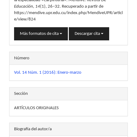
la especialidad «Carpintería».
Mendive. Revista De
Educación
,
14
(1), 26–32. Recuperado a partir de
https://mendive.upr.edu.cu/index.php/MendiveUPR/articl
e/view/824
Más formatos de cita
Descargar cita
Número
Vol. 14 Núm. 1 (2016): Enero-marzo
Sección
ARTÍCULOS ORIGINALES
Biografía del autor/a