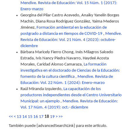
Mendive. Revista de Educación: Vol. 15 Núm. 1 (2017):
Enero-marzo
Georgina del Pilar Castro Acevedo, Anaiky Yanelín Borges
Machín, Diana Rosa Rodríguez González, Yaima Mederos
Jiménez,
Formación ambiental en la educación de
postgrado a distancia en tiempos de COVID-19
,
Mendive.
Revista de Educación: Vol. 21 Núm. 4 (2023): octubre-
diciembre
Bárbara Maricely Fierro Chong, Inés Milagros Salcedo
Estrada, Ivis Nancy Piedra Navarro, Haydeé Acosta
Morales, Caridad Alonso Camaraza,
La formación
investigativa en el doctorado de Ciencias de la Educación:
fomento de la cultura científica
,
Mendive. Revista de
Educación: Vol. 22 Núm. 1 (2024): Enero-marzo
Raúl Miranda Izquierdo,
La capacitación de los
productores independientes desde el Centro Universitario
Municipal: un ejemplo
,
Mendive. Revista de Educación:
Vol. 17 Núm. 4 (2019): oct.- diciembre
<<
<
13
14
15
16
17
18
19
>
>>
También puede {advancedSearchLink} para este artículo.