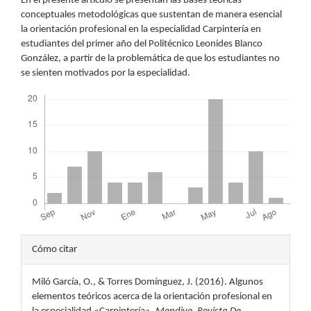
En el presente artículo se presentan las bases teóricas
conceptuales metodológicas que sustentan de manera esencial
la orientación profesional en la especialidad Carpintería en
estudiantes del primer año del Politécnico Leonides Blanco
González, a partir de la problemática de que los estudiantes no
se sienten motivados por la especialidad.
Descargas
Detalles
Cómo citar
del
Miló García, O., & Torres Domínguez, J. (2016). Algunos
artículo
elementos teóricos acerca de la orientación profesional en