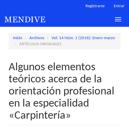
Navegación
Registrarse
Entrar
principal
Contenido
Toggle
principal
naviga
Barra
lateral
Inicio
Archivos
Vol. 14 Núm. 1 (2016): Enero-marzo
ARTÍCULOS ORIGINALES
Algunos elementos
teóricos acerca de la
orientación profesional
en la especialidad
«Carpintería»