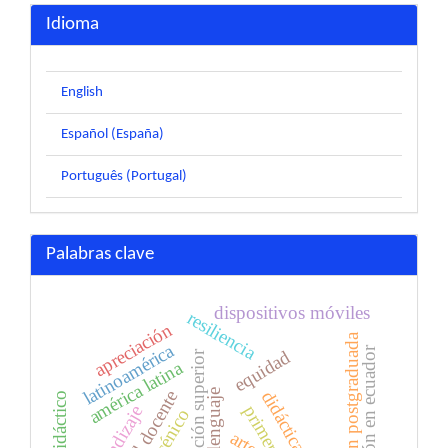
Idioma
English
Español (España)
Português (Portugal)
Palabras clave
dispositivos móviles
resiliencia
apreciación
superación postgraduada
latinoamérica
educación en ecuador
equidad
educación superior
américa latina
lenguaje
aprendizaje
arte