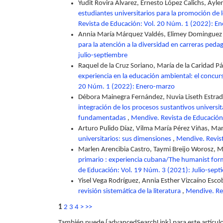
Yudit Rovira Alvarez, Ernesto López Calichs, Aylen
estudiantes universitarios para la promoción de
Revista de Educación: Vol. 20 Núm. 1 (2022): E
Annia María Márquez Valdés, Elimey Dominguez
para la atención a la diversidad en carreras peda
julio-septiembre
Raquel de la Cruz Soriano, María de la Caridad 
experiencia en la educación ambiental: el concur
20 Núm. 1 (2022): Enero-marzo
Débora Mainegra Fernández, Nuvia Liseth Estrad
integración de los procesos sustantivos universi
fundamentadas
,
Mendive. Revista de Educación
Arturo Pulido Díaz, Vilma María Pérez Viñas, Mar
universitarios: sus dimensiones
,
Mendive. Revis
Marlen Arencibia Castro, Taymi Breijo Worosz, 
primario : experiencia cubana/The humanist for
de Educación: Vol. 19 Núm. 3 (2021): Julio-sept
Yisel Vega Rodríguez, Annia Esther Vizcaíno Esco
revisión sistemática de la literatura
,
Mendive. Rev
1
2
3
4
>
>>
También puede {advancedSearchLink} para este artículo