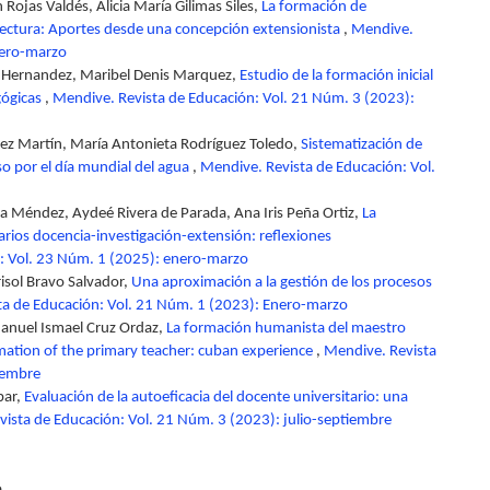
 Rojas Valdés, Alicia María Gilimas Siles,
La formación de
 lectura: Aportes desde una concepción extensionista
,
Mendive.
nero-marzo
 Hernandez, Maribel Denis Marquez,
Estudio de la formación inicial
gógicas
,
Mendive. Revista de Educación: Vol. 21 Núm. 3 (2023):
Páez Martín, María Antonieta Rodríguez Toledo,
Sistematización de
so por el día mundial del agua
,
Mendive. Revista de Educación: Vol.
a Méndez, Aydeé Rivera de Parada, Ana Iris Peña Ortiz,
La
tarios docencia-investigación-extensión: reflexiones
: Vol. 23 Núm. 1 (2025): enero-marzo
isol Bravo Salvador,
Una aproximación a la gestión de los procesos
ta de Educación: Vol. 21 Núm. 1 (2023): Enero-marzo
Manuel Ismael Cruz Ordaz,
La formación humanista del maestro
mation of the primary teacher: cuban experience
,
Mendive. Revista
iembre
bar,
Evaluación de la autoeficacia del docente universitario: una
ista de Educación: Vol. 21 Núm. 3 (2023): julio-septiembre
.