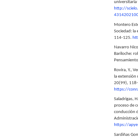
universitari
http://sciel
4314202100
Montero Este
Sociedad: la 
114-125.
ht
Navarro Nicol
Bariloche: ro
Pensamiento
Rovira, Y., V
la extensión
20(99), 118
https://con
Saladrigas, H
proceso de co
conducción d
Administraci
https://apy
Sardiñas Gonz