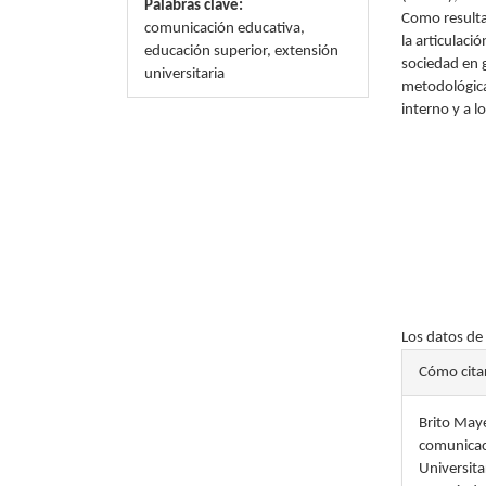
Palabras clave:
Como resulta
comunicación educativa,
la articulaci
educación superior, extensión
sociedad en g
universitaria
metodológicam
interno y a l
Descargas
Los datos de
Detal
Cómo cita
del
Brito Maye
artícu
comunicaci
Universita