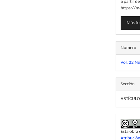
a partir de
https://m
Más fo
Número
Vol. 22 N
Sección
ARTÍCULO
Esta obra 
Atribució