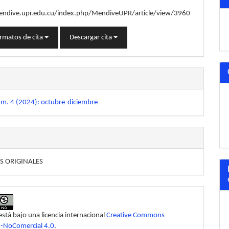
endive.upr.edu.cu/index.php/MendiveUPR/article/view/3960
rmatos de cita
Descargar cita
úm. 4 (2024): octubre-diciembre
S ORIGINALES
está bajo una licencia internacional
Creative Commons
n-NoComercial 4.0
.