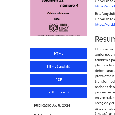
Universidad d
artículo
artícu
https://orc
Estefany Sof
Universidad d
https://orc
Resu
El proceso ex
HTML
embargo, el 
también a par
planificada, 
HTML (English)
deben caracte
prevalezca la
PDF
transformaci
acciones desd
proceso exte
PDF (English)
en general. S
recogida y e
Publicado:
Dec 8, 2024
estudiantes y
(UNISS), así 