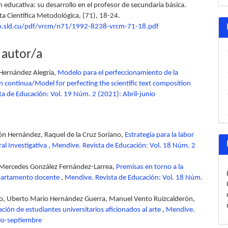
 educativa: su desarrollo en el profesor de secundaria básica.
ta Científica Metodológica, (71), 18-24.
elo.sld.cu/pdf/vrcm/n71/1992-8238-vrcm-71-18.pdf
 autor/a
Hernández Alegría,
Modelo para el perfeccionamiento de la
ón continua/Model for perfecting the scientific text composition
a de Educación: Vol. 19 Núm. 2 (2021): Abril-junio
ón Hernández, Raquel de la Cruz Soriano,
Estrategia para la labor
ral Investigativa
,
Mendive. Revista de Educación: Vol. 18 Núm. 2
 Mercedes González Fernández-Larrea,
Premisas en torno a la
departamento docente
,
Mendive. Revista de Educación: Vol. 18 Núm.
o, Uberto Mario Hernández Guerra, Manuel Vento Ruizcalderón,
ción de estudiantes universitarios aficionados al arte
,
Mendive.
lio-septiembre