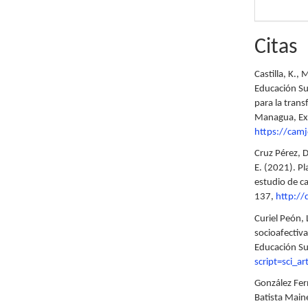
Citas
Castilla, K.,
Educación Su
para la tran
Managua, Ext
https://cam
Cruz Pérez, D
E. (2021). P
estudio de c
137,
http://
Curiel Peón, 
socioafectiv
Educación Su
script=sci_
González Fer
Batista Main