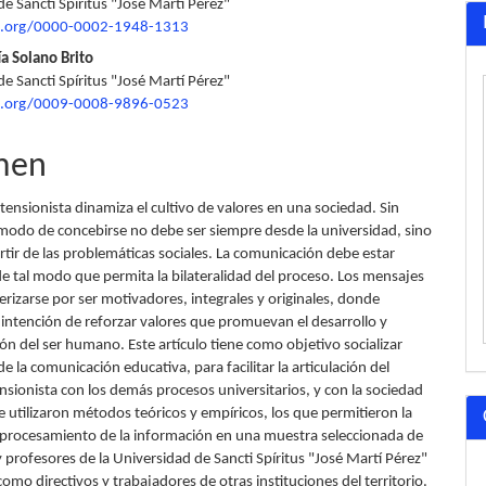
e Sancti Spíritus "José Martí Pérez"
lo
id.org/0000-0002-1948-1313
ía Solano Brito
e Sancti Spíritus "José Martí Pérez"
id.org/0009-0008-9896-0523
men
tensionista dinamiza el cultivo de valores en una sociedad. Sin
modo de concebirse no debe ser siempre desde la universidad, sino
tir de las problemáticas sociales. La comunicación debe estar
de tal modo que permita la bilateralidad del proceso. Los mensajes
rizarse por ser motivadores, integrales y originales, donde
 intención de reforzar valores que promuevan el desarrollo y
ón del ser humano. Este artículo tiene como objetivo socializar
e la comunicación educativa, para facilitar la articulación del
nsionista con los demás procesos universitarios, y con la sociedad
e utilizaron métodos teóricos y empíricos, los que permitieron la
l procesamiento de la información en una muestra seleccionada de
 profesores de la Universidad de Sancti Spíritus "José Martí Pérez"
como directivos y trabajadores de otras instituciones del territorio.