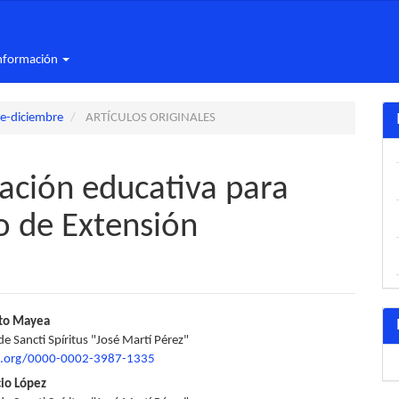
nformación
re-diciembre
ARTÍCULOS ORIGINALES
ación educativa para
so de Extensión
nido
ito Mayea
e Sancti Spíritus "José Martí Pérez"
pal
id.org/0000-0002-3987-1335
cio López