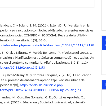
 Mendoza, C. y Solano, L. M. (2021). Extensión Universitaria en la
perior y su vinculación con Sociedad-Estado: referentes esenciales
sformación social. COMPROMISO SOCIAL. Revista de la UNAN-
ensión Universitaria, 1(5), 61-68.
jol.info/index.php/recoso/article/download/13029/15112/47128
. S., Ojalvo Mitrany, V., Valdés Bencomo, Y., y Velastegui López, L.
laneación y Planificación estratégica en comunicación educativa. Un
aso en el contexto comunitario. AlfaPublicaciones, 3(2.1), 113-
doi.org/10.33262/ap.v.3i2.1.53
L., Ojalvo Mitrany, V., y Cortizas Enriquez, Y. (2018). La educación
a en el proceso de enseñanza aprendizaje. Revista Cubana de
perior, 37(3),
http://scielo.sld.cu/scielo.php?
arttext&pid=S0257-43142018000300005&lng=es&tlng=es
nández. M., González González, G. R., González Aportela, O.,
egra, A. (2021). Educación y Sociedad: universidad, extensión