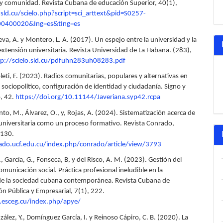
a y comunidad. Revista Cubana de educación Superior, 40(1),
o.sld.cu/scielo.php?script=sci_arttext&pid=S0257-
0400020&Ing=es&tIng=es
va, A. y Montero, L. A. (2017). Un espejo entre la universidad y la
extensión universitaria. Revista Universidad de La Habana. (283),
tp://scielo.sld.cu/pdfuhn283uh08283.pdf
eti, F. (2023). Radios comunitarias, populares y alternativas en
l sociopolítico, configuración de identidad y ciudadanía. Signo y
, 42.
https://doi.org/10.11144/Javeriana.syp42.rcpa
ento, M., Álvarez, O., y, Rojas, A. (2024). Sistematización acerca de
 universitaria como un proceso formativo. Revista Conrado,
-130.
rado.ucf.edu.cu/index.php/conrado/article/view/3793
., García, G., Fonseca, B, y del Risco, A. M. (2023). Gestión del
municación social. Práctica profesional ineludible en la
e la sociedad cubana contemporánea. Revista Cubana de
ón Pública y Empresarial, 7(1), 222.
e.esceg.cu/index.php/apye/
ález, Y., Domínguez García, I. y Reinoso Cápiro, C. B. (2020). La