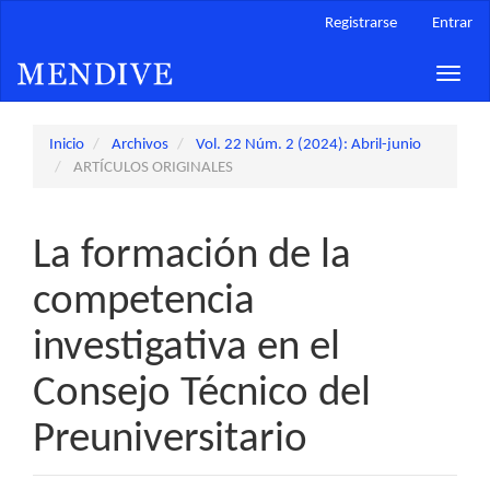
Navegación
Registrarse
Entrar
principal
Contenido
Toggle
principal
naviga
Barra
lateral
Inicio
Archivos
Vol. 22 Núm. 2 (2024): Abril-junio
ARTÍCULOS ORIGINALES
La formación de la
competencia
investigativa en el
Consejo Técnico del
Preuniversitario