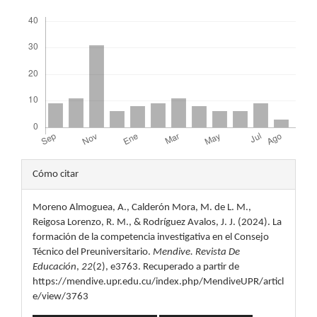
Descargas
Detalles
Cómo citar
del
Moreno Almoguea, A., Calderón Mora, M. de L. M.,
artículo
Reigosa Lorenzo, R. M., & Rodríguez Avalos, J. J. (2024). La
formación de la competencia investigativa en el Consejo
Técnico del Preuniversitario.
Mendive. Revista De
Educación
,
22
(2), e3763. Recuperado a partir de
https://mendive.upr.edu.cu/index.php/MendiveUPR/articl
e/view/3763