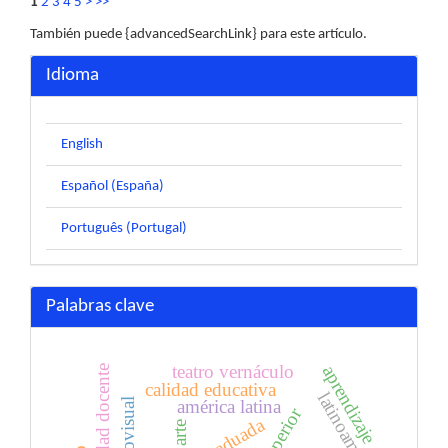
1
2
3
4
5
>
>>
También puede {advancedSearchLink} para este artículo.
Idioma
English
Español (España)
Português (Portugal)
Palabras clave
teatro vernáculo
aprendizaje
identidad docente
calidad educativa
latinoamérica
américa latina
audiovisual
arte