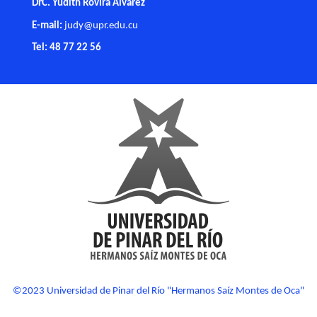
DrC. Yudith Rovira Álvarez
E-mail:
judy@upr.edu.cu
Tel: 48 77 22 56
©2023 Universidad de Pinar del Río "Hermanos Saíz Montes de Oca"