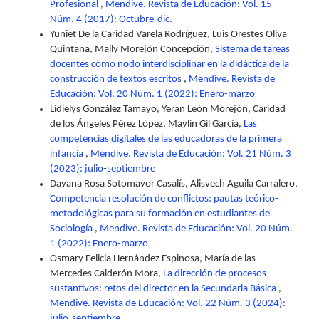
Profesional
,
Mendive. Revista de Educación: Vol. 15
Núm. 4 (2017): Octubre-dic.
Yuniet De la Caridad Varela Rodríguez, Luis Orestes Oliva
Quintana, Maily Morejón Concepción,
Sistema de tareas
docentes como nodo interdisciplinar en la didáctica de la
construcción de textos escritos
,
Mendive. Revista de
Educación: Vol. 20 Núm. 1 (2022): Enero-marzo
Lidielys González Tamayo, Yeran León Morejón, Caridad
de los Ángeles Pérez López, Maylin Gil García,
Las
competencias digitales de las educadoras de la primera
infancia
,
Mendive. Revista de Educación: Vol. 21 Núm. 3
(2023): julio-septiembre
Dayana Rosa Sotomayor Casalís, Alisvech Aguila Carralero,
Competencia resolución de conflictos: pautas teórico-
metodológicas para su formación en estudiantes de
Sociología
,
Mendive. Revista de Educación: Vol. 20 Núm.
1 (2022): Enero-marzo
Osmary Felicia Hernández Espinosa, María de las
Mercedes Calderón Mora,
La dirección de procesos
sustantivos: retos del director en la Secundaria Básica
,
Mendive. Revista de Educación: Vol. 22 Núm. 3 (2024):
julio-septiembre