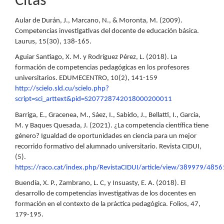
Citas
Aular de Durán, J., Marcano, N., & Moronta, M. (2009).
Competencias investigativas del docente de educación básica.
Laurus, 15(30), 138-165.
Aguiar Santiago, X. M. y Rodríguez Pérez, L. (2018). La
formación de competencias pedagógicas en los profesores
universitarios. EDUMECENTRO, 10(2), 141-159
http://scielo.sld.cu/scielo.php?
script=sci_arttext&pid=S207728742018000200011
Barriga, E., Gracenea, M., Sáez, I., Sabido, J., Bellatti, I., Garcia,
M. y Baques Quesada, J. (2021). ¿La competencia científica tiene
género? Igualdad de oportunidades en ciencia para un mejor
recorrido formativo del alumnado universitario. Revista CIDUI,
(5).
https://raco.cat/index.php/RevistaCIDUI/article/view/389979/4856
Buendía, X. P., Zambrano, L. C, y Insuasty, E. A. (2018). El
desarrollo de competencias investigativas de los docentes en
formación en el contexto de la práctica pedagógica. Folios, 47,
179-195.