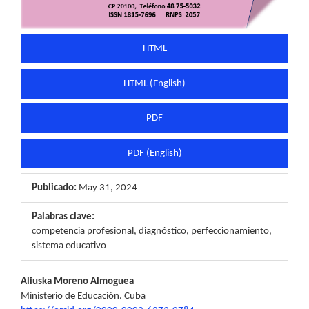
HTML
HTML (English)
PDF
PDF (English)
Publicado:
May 31, 2024
Palabras clave:
competencia profesional, diagnóstico, perfeccionamiento,
sistema educativo
Contenido
Aliuska Moreno Almoguea
Ministerio de Educación. Cuba