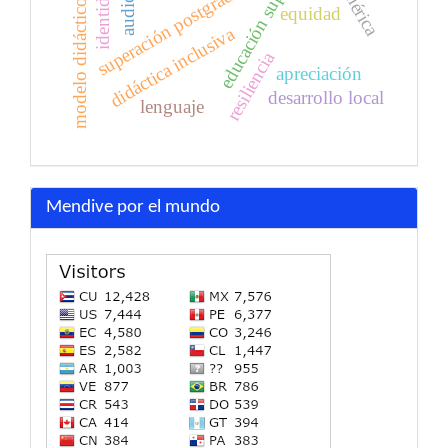
educación superior
superación postgraduada
modelo didáctico
equidad
didáctica inclusiva
resiliencia
apreciación
desarrollo local
lenguaje
Mendive por el mundo