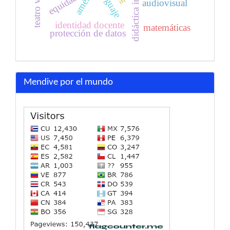
didáctica inclusiva
lenguaje
equidad
audiovisual
identidad docente
matemáticas
protección de datos
Mendive por el mundo