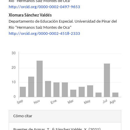
principal
Río “Hermanos Saíz Montes de Oca”
http://orcid.org/0000-0002-0497-9653
del
Xiomara Sánchez Valdés
artículo
Departamento de Educación Especial. Universidad de Pinar del
Río “Hermanos Saíz Montes de Oca”
http://orcid.org/0000-0002-4518-2333
Descargas
Detalles
Cómo citar
del
Puentes de Armas, T., & Sánchez Valdés, X. (2021).