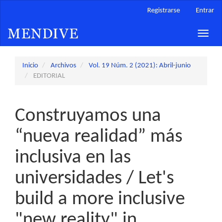
Navegación
Registrarse
Entrar
principal
Contenido
Toggle
principal
naviga
Barra
lateral
Inicio
Archivos
Vol. 19 Núm. 2 (2021): Abril-junio
EDITORIAL
Construyamos una
“nueva realidad” más
inclusiva en las
universidades / Let's
build a more inclusive
"new reality" in