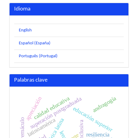
Idioma
English
Español (España)
Português (Portugal)
Palabras clave
andragogía
calidad educativa
superación postgraduada
apreciación
educación superior
latinoamérica
américa latina
teatro vernáculo
resiliencia
arte