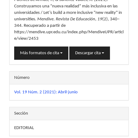
artículo
Construyamos una “nueva realidad” más inclusiva en las
universidades / Let’s build a more inclusive "new reality" in
universities.
Mendive. Revista De Educación
,
19
(2), 340–
344. Recuperado a partir de
https://mendive.upr.edu.cu/index.php/MendiveUPR/articl
e/view/2453
Más formatos de cita
Descargar cita
Número
Vol. 19 Núm. 2 (2021): Abril-junio
Sección
EDITORIAL