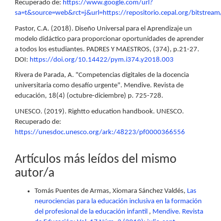
Recuperado de:
https://www.google.com/url?
sa=t&source=web&rct=j&url=https://repositorio.cepal.org/bitstre
Pastor, C.A. (2018). Diseño Universal para el Aprendizaje un
modelo didáctico para proporcionar oportunidades de aprender
a todos los estudiantes. PADRES Y MAESTROS, (374), p.21-27.
DOI:
https://doi.org/10.14422/pym.i374.y2018.003
Rivera de Parada, A. "Competencias digitales de la docencia
universitaria como desafío urgente". Mendive. Revista de
educación, 18(4) (octubre-diciembre) p. 725-728.
UNESCO. (2019). Rightto education handbook. UNESCO.
Recuperado de:
https://unesdoc.unesco.org/ark:/48223/pf0000366556
Artículos más leídos del mismo
autor/a
Tomás Puentes de Armas, Xiomara Sánchez Valdés,
Las
neurociencias para la educación inclusiva en la formación
del profesional de la educación infantil
,
Mendive. Revista