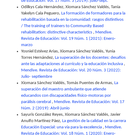
de Educación: Vol. 17 Núm. 3 (2019): julio-sept.
Odilkys Cala Hernández, Xiomara Sánchez Valdés, Tania
Yakelyn Cala Peguero,
La formación de formadores para la
rehabilitación basada en la comunidad: rasgos distintivos
/ The training of trainers to Community Based
rehabilitation: distinctive characteristics
,
Mendive.
Revista de Educación: Vol. 19 Núm. 1 (2021): Enero-
marzo
Yosniel Estévez Arias, Xiomara Sánchez Valdés, Yunia
Torres Hernández,
La superación de los docentes: desafíos
ante las adaptaciones al currículo y la educación inclusiva
,
Mendive. Revista de Educación: Vol. 20 Núm. 3 (2022):
Julio- septiembre
Xiomara Sánchez Valdés, Tomás Puentes de Armas,
La
superación del maestro ambulante que atiende
educandos con discapacidades físico-motoras por
parálisis cerebral
,
Mendive. Revista de Educación: Vol. 17
Núm. 2 (2019): Abril-junio
Sayuris González Reyes, Xiomara Sánchez Valdés, Javier
Anulfo Martínez Páez,
La gestión de la calidad en la carrera
Educación Especial: una vía para la excelencia
,
Mendive.
Revista de Educación: Vol. 18 Núm. 1 (2020): Enero-