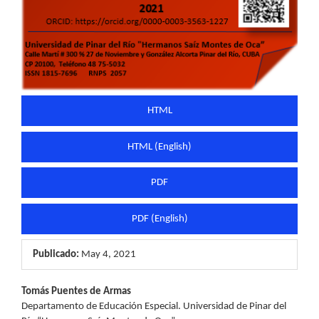
HTML
HTML (English)
PDF
PDF (English)
Publicado:
May 4, 2021
Contenido
Tomás Puentes de Armas
Departamento de Educación Especial. Universidad de Pinar del