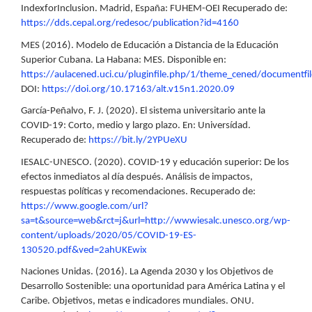
IndexforInclusion. Madrid, España: FUHEM-OEI Recuperado de:
https://dds.cepal.org/redesoc/publication?id=4160
MES (2016). Modelo de Educación a Distancia de la Educación
Superior Cubana. La Habana: MES. Disponible en:
https://aulacened.uci.cu/pluginfile.php/1/theme_cened/docume
DOI:
https://doi.org/10.17163/alt.v15n1.2020.09
García-Peñalvo, F. J. (2020). El sistema universitario ante la
COVID-19: Corto, medio y largo plazo. En: Universídad.
Recuperado de:
https://bit.ly/2YPUeXU
IESALC-UNESCO. (2020). COVID-19 y educación superior: De los
efectos inmediatos al día después. Análisis de impactos,
respuestas políticas y recomendaciones. Recuperado de:
https://www.google.com/url?
sa=t&source=web&rct=j&url=http://wwwiesalc.unesco.org/wp-
content/uploads/2020/05/COVID-19-ES-
130520.pdf&ved=2ahUKEwix
Naciones Unidas. (2016). La Agenda 2030 y los Objetivos de
Desarrollo Sostenible: una oportunidad para América Latina y el
Caribe. Objetivos, metas e indicadores mundiales. ONU.