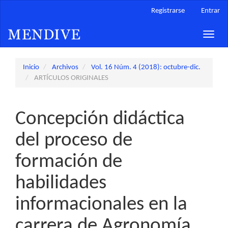
Navegación
Registrarse
Entrar
principal
Contenido
Toggle
principal
naviga
Barra
lateral
Inicio
Archivos
Vol. 16 Núm. 4 (2018): octubre-dic.
ARTÍCULOS ORIGINALES
Concepción didáctica
del proceso de
formación de
habilidades
informacionales en la
carrera de Agronomía