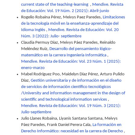
current state of the teaching-learning
,
Mendive. Revista
de Educación: Vol. 19 Núm. 2 (2021): Abril-junio
Rogelio Robaina Pérez, Meivys Paez Paredes,
Limitaciones
de la tecnología móvil en la enseñanza-aprendizaje del
Idioma Inglés
,
Mendive. Revista de Educación: Vol. 20
Núm. 3 (2022): Julio- septiembre
Claudia Permuy Díaz, Meivys Páez Paredes, Reinaldo
Meléndez Ruiz,
Desarrollo del pensamiento lógico-
matemático en la carrera Ingeniería Informática
,
Mendive. Revista de Educación: Vol. 23 Núm. 1 (2025):
enero-marzo
Mabel Rodríguez Poo, Maidelyn Díaz Pérez, Arturo Pulido
Díaz,
Gestión universitaria y de información en el diseño
de servicios de información científico tecnológicos
/University and information management in the design of
scientific and technological information services
,
Mendive. Revista de Educación: Vol. 19 Núm. 3 (2021):
Julio-septiembre
Julio Llanes Robaina, Liyanis Santana Santana, Meivys
Páez Paredes, Frank Daniel Perera Cala,
La formación en
Derecho Informático: necesidad en la carrera de Derecho
,