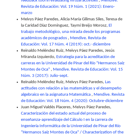
feedback tool in evaluating virtual activities
,
Mendive.
Revista de Educación: Vol. 19 Núm. 1 (2021): Enero-
marzo
Meivys Páez Paredes, Alicia María Gilimas Siles, Teresa de
la Caridad Díaz Domínguez, Taymí Breijo Worosz,
El
trabajo metodológico, una mirada desde los programas
académicos de posgrados
,
Mendive. Revista de
Educación: Vol. 17 Núm. 4 (2019): oct.- diciembre
Reinaldo Meléndez Ruiz, Meivys Páez Paredes, Jesús
Miranda Izquierdo,
Estrategia para la acreditación de
carreras en la Universidad de Pinar del Río "Hermanos Saíz
Montes de Oca"
,
Mendive. Revista de Educación: Vol. 15
Núm. 3 (2017): Julio-sept.
Reinaldo Meléndez Ruiz, Meivys Páez Paredes,
Las
actitudes con relación a las matemáticas y el desempeño
algebraico en la asignatura Matemática
,
Mendive. Revista
de Educación: Vol. 18 Núm. 4 (2020): Octubre-diciembre
Juan Miguel Valdés Placeres, Meivys Páez Paredes,
Caracterización del estado actual del proceso de
enseñanza-aprendizaje del Cálculo I en la carrera de
Ingeniería Informática de la Universidad de Pinar del Río
"Hermanos Saíz Montes de Oca" / Characterization of the