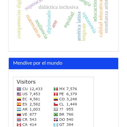
educación superior
competencias digitales
enseñanza artística
calidad educativa
didáctica inclusiva
diplomado
equidad
optometría
américa latina
matemáticas
resiliencia
arte
lenguaje
Mendive por el mundo