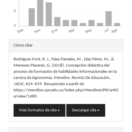
Detalles
Cómo citar
del
Rodríguez Font, R. J., Páez Paredes, M., Díaz Pérez, M., &
artículo
Meneses Placeres, G. (2018). Concepción didáctica del
proceso de formación de habilidades informacionales en la
carrera de Agronomía.
Mendive. Revista De Educación
,
16
(4), 624–639. Recuperado a partir de
https://mendive.upr.edu.cu/index.php/MendiveUPR/articl
e/view/1480
Más formatos de cita
Descargar cita