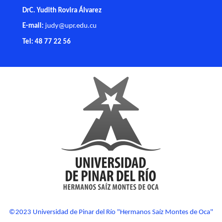
DrC. Yudith Rovira Álvarez
E-mail:
judy@upr.edu.cu
Tel: 48 77 22 56
©2023 Universidad de Pinar del Río "Hermanos Saíz Montes de Oca"