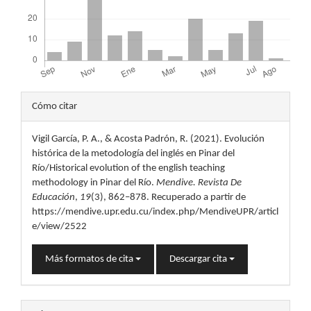
Detalles
Cómo citar
del
Vigil García, P. A., & Acosta Padrón, R. (2021). Evolución
artículo
histórica de la metodología del inglés en Pinar del
Río/Historical evolution of the english teaching
methodology in Pinar del Río.
Mendive. Revista De
Educación
,
19
(3), 862–878. Recuperado a partir de
https://mendive.upr.edu.cu/index.php/MendiveUPR/articl
e/view/2522
Más formatos de cita
Descargar cita