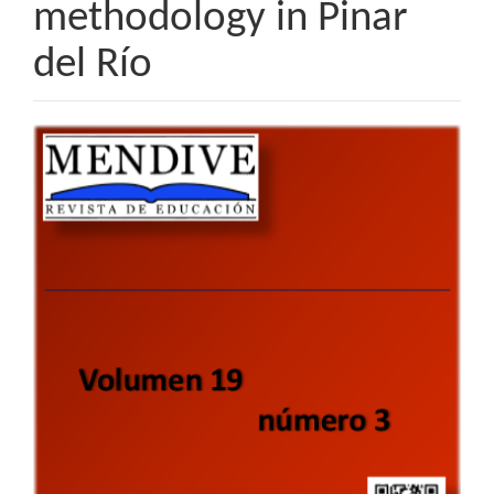
methodology in Pinar
del Río
Barra
lateral
del
artículo