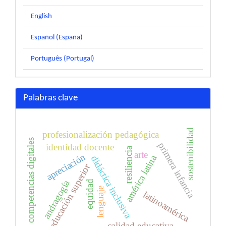
English
Español (España)
Português (Portugal)
Palabras clave
sostenibilidad
profesionalización pedagógica
competencias digitales
primera infancia
identidad docente
resiliencia
arte
apreciación
américa latina
didáctica inclusiva
educación superior
andragogía
equidad
lenguaje
latinoamérica
calidad educativa