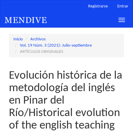
Navegación
Registrarse
Entrar
principal
Contenido
Toggle
principal
naviga
Barra
lateral
Inicio
Archivos
Vol. 19 Núm. 3 (2021): Julio-septiembre
ARTÍCULOS ORIGINALES
Evolución histórica de la
metodología del inglés
en Pinar del
Río/Historical evolution
of the english teaching