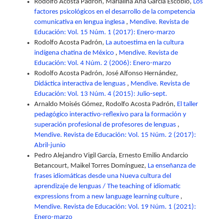
Rodolfo Acosta Padrón, Marialina Ana García Escobio,
Los
factores psicológicos en el desarrollo de la competencia
comunicativa en lengua inglesa
,
Mendive. Revista de
Educación: Vol. 15 Núm. 1 (2017): Enero-marzo
Rodolfo Acosta Padrón,
La autoestima en la cultura
indígena chatina de México
,
Mendive. Revista de
Educación: Vol. 4 Núm. 2 (2006): Enero-marzo
Rodolfo Acosta Padrón, José Alfonso Hernández,
Didáctica interactiva de lenguas
,
Mendive. Revista de
Educación: Vol. 13 Núm. 4 (2015): Julio-sept.
Arnaldo Moisés Gómez, Rodolfo Acosta Padrón,
El taller
pedagógico interactivo-reflexivo para la formación y
superación profesional de profesores de lenguas
,
Mendive. Revista de Educación: Vol. 15 Núm. 2 (2017):
Abril-junio
Pedro Alejandro Vigil García, Ernesto Emilio Andarcio
Betancourt, Maikel Torres Domínguez,
La enseñanza de
frases idiomáticas desde una Nueva cultura del
aprendizaje de lenguas / The teaching of idiomatic
expressions from a new language learning culture
,
Mendive. Revista de Educación: Vol. 19 Núm. 1 (2021):
Enero-marzo