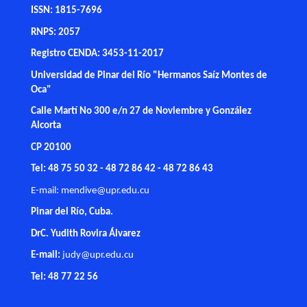
ISSN: 1815-7696
RNPS: 2057
Registro CENDA: 3453-11-2017
Universidad de Pinar del Río "Hermanos Saíz Montes de
Oca"
Calle Martí No 300 e/n 27 de Noviembre y González
Alcorta
CP 20100
Tel: 48 75 50 32 - 48 72 86 42 - 48 72 86 43
E-mail:
mendive@upr.edu.cu
Pinar del Río, Cuba.
DrC. Yudith Rovira Álvarez
E-mail:
judy@upr.edu.cu
Tel: 48 77 22 56