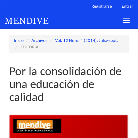
Navegación
Registrarse
Entrar
principal
Contenido
Toggle
principal
naviga
Barra
lateral
Inicio
Archivos
Vol. 12 Núm. 4 (2014): Julio-sept.
EDITORIAL
Por la consolidación de
una educación de
calidad
Barra
lateral