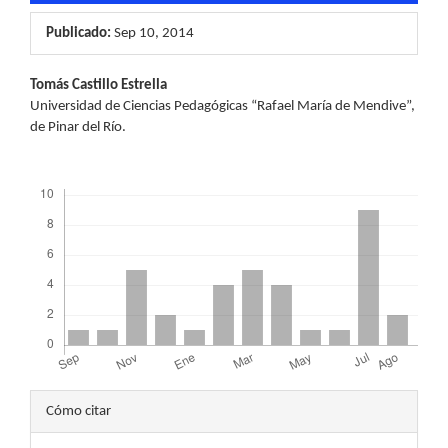
Publicado:
Sep 10, 2014
Contenido
Tomás Castillo Estrella
Universidad de Ciencias Pedagógicas “Rafael María de Mendive”,
principal
de Pinar del Río.
del
Descargas
artículo
Detalles
Cómo citar
del