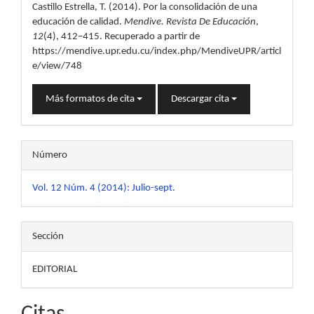
Castillo Estrella, T. (2014). Por la consolidación de una
artículo
educación de calidad.
Mendive. Revista De Educación
,
12
(4), 412–415. Recuperado a partir de
https://mendive.upr.edu.cu/index.php/MendiveUPR/articl
e/view/748
Más formatos de cita
Descargar cita
Número
Vol. 12 Núm. 4 (2014): Julio-sept.
Sección
EDITORIAL