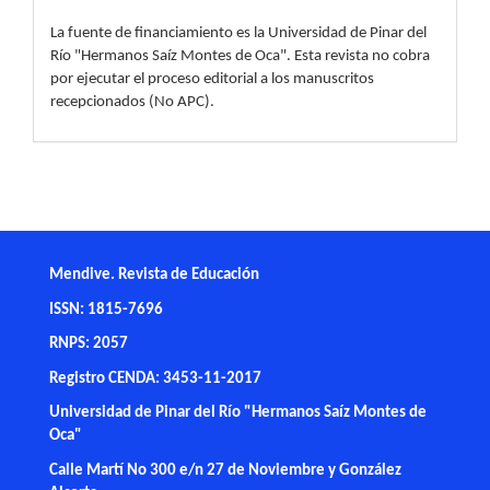
La fuente de financiamiento es la Universidad de Pinar del
Río "Hermanos Saíz Montes de Oca". Esta revista no cobra
por ejecutar el proceso editorial a los manuscritos
recepcionados (No APC).
Mendive. Revista de Educación
ISSN: 1815-7696
RNPS: 2057
Registro CENDA: 3453-11-2017
Universidad de Pinar del Río "Hermanos Saíz Montes de
Oca"
Calle Martí No 300 e/n 27 de Noviembre y González