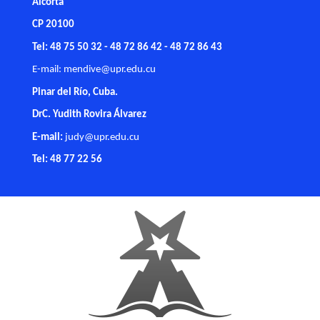
Alcorta
CP 20100
Tel: 48 75 50 32 - 48 72 86 42 - 48 72 86 43
E-mail:
mendive@upr.edu.cu
Pinar del Río, Cuba.
DrC. Yudith Rovira Álvarez
E-mail:
judy@upr.edu.cu
Tel: 48 77 22 56