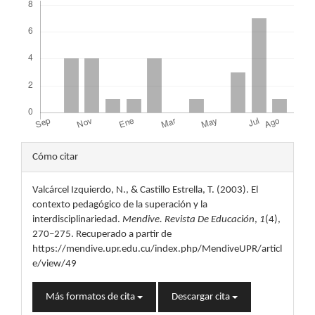
Detalles
Cómo citar
del
Valcárcel Izquierdo, N., & Castillo Estrella, T. (2003). El
artículo
contexto pedagógico de la superación y la
interdisciplinariedad.
Mendive. Revista De Educación
,
1
(4),
270–275. Recuperado a partir de
https://mendive.upr.edu.cu/index.php/MendiveUPR/articl
e/view/49
Más formatos de cita
Descargar cita