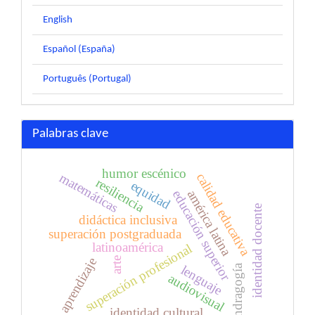
English
Español (España)
Português (Portugal)
Palabras clave
humor escénico
matemáticas
calidad educativa
resiliencia
equidad
américa latina
educación superior
identidad docente
didáctica inclusiva
superación postgraduada
latinoamérica
superación profesional
aprendizaje
arte
lenguaje
andragogía
audiovisual
identidad cultural