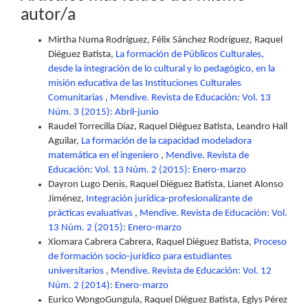
autor/a
Mirtha Numa Rodríguez, Félix Sánchez Rodríguez, Raquel
Diéguez Batista,
La formación de Públicos Culturales,
desde la integración de lo cultural y lo pedagógico, en la
misión educativa de las Instituciones Culturales
Comunitarias
,
Mendive. Revista de Educación: Vol. 13
Núm. 3 (2015): Abril-junio
Raudel Torrecilla Díaz, Raquel Diéguez Batista, Leandro Hall
Aguilar,
La formación de la capacidad modeladora
matemática en el ingeniero
,
Mendive. Revista de
Educación: Vol. 13 Núm. 2 (2015): Enero-marzo
Dayron Lugo Denis, Raquel Diéguez Batista, Lianet Alonso
Jiménez,
Integración jurídica-profesionalizante de
prácticas evaluativas
,
Mendive. Revista de Educación: Vol.
13 Núm. 2 (2015): Enero-marzo
Xiomara Cabrera Cabrera, Raquel Diéguez Batista,
Proceso
de formación socio-jurídico para estudiantes
universitarios
,
Mendive. Revista de Educación: Vol. 12
Núm. 2 (2014): Enero-marzo
Eurico WongoGungula, Raquel Diéguez Batista, Eglys Pérez