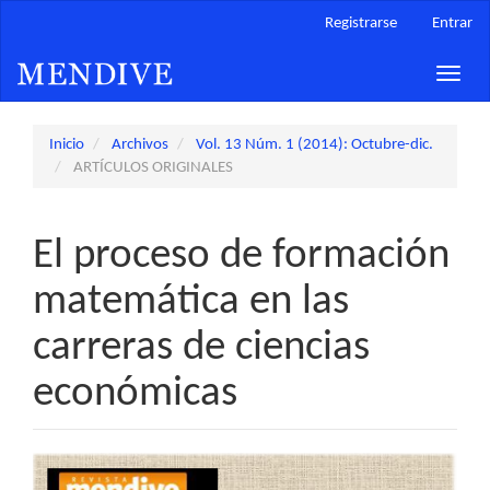
Navegación
Registrarse
Entrar
principal
Contenido
Toggle
principal
naviga
Barra
lateral
Inicio
Archivos
Vol. 13 Núm. 1 (2014): Octubre-dic.
ARTÍCULOS ORIGINALES
El proceso de formación
matemática en las
carreras de ciencias
económicas
Barra