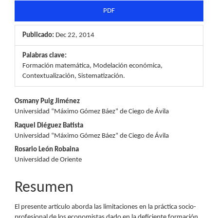
PDF
Publicado:
Dec 22, 2014
Palabras clave:
Formación matemática, Modelación económica,
Contextualización, Sistematización.
Contenido
Osmany Puig Jiménez
Universidad “Máximo Gómez Báez” de Ciego de Ávila
principal
Raquel Diéguez Batista
del
Universidad “Máximo Gómez Báez” de Ciego de Ávila
Rosario León Robaina
artículo
Universidad de Oriente
Resumen
El presente artículo aborda las limitaciones en la práctica socio-
profesional de los economistas dado en la deficiente formación