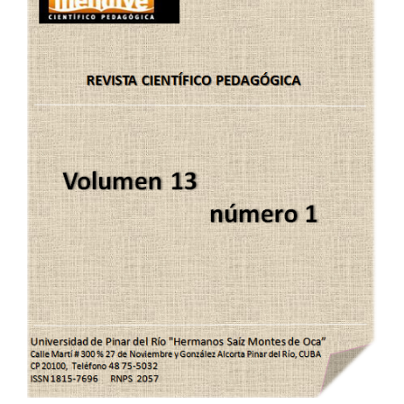
lateral
del
artículo