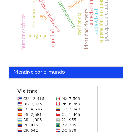
educación superior
superación postgraduada
percepción estudiantil
didáctica inclusiva
apreciación
latinoamérica
audiovisual
identidad docente
arte
resiliencia
humor escénico
equidad
lenguaje
Mendive por el mundo