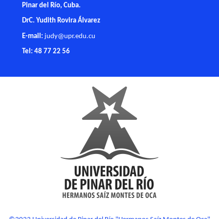
Pinar del Río, Cuba.
DrC. Yudith Rovira Álvarez
E-mail:
judy@upr.edu.cu
Tel: 48 77 22 56