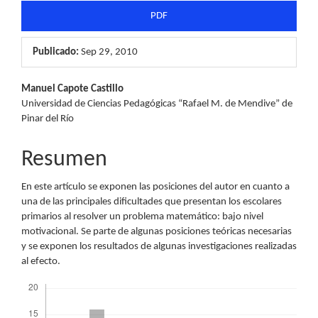
PDF
Publicado:
Sep 29, 2010
Contenido
Manuel Capote Castillo
Universidad de Ciencias Pedagógicas “Rafael M. de Mendive” de
principal
Pinar del Río
del
Resumen
artículo
En este artículo se exponen las posiciones del autor en cuanto a
una de las principales dificultades que presentan los escolares
primarios al resolver un problema matemático: bajo nivel
motivacional. Se parte de algunas posiciones teóricas necesarias
y se exponen los resultados de algunas investigaciones realizadas
al efecto.
Descargas