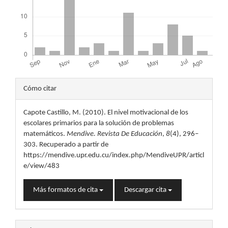
Detalles
Cómo citar
del
Capote Castillo, M. (2010). El nivel motivacional de los
artículo
escolares primarios para la solución de problemas
matemáticos.
Mendive. Revista De Educación
,
8
(4), 296–
303. Recuperado a partir de
https://mendive.upr.edu.cu/index.php/MendiveUPR/articl
e/view/483
Más formatos de cita
Descargar cita