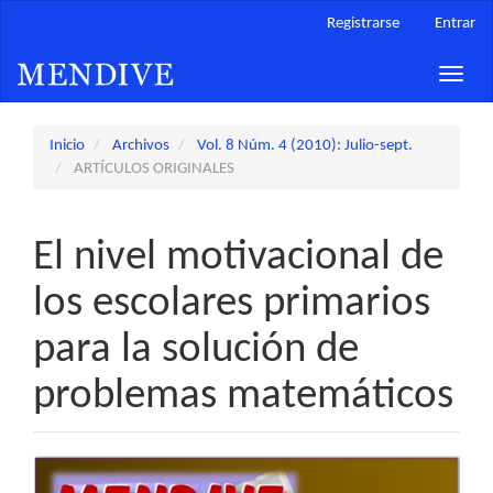
Navegación
Registrarse
Entrar
principal
Contenido
Toggle
principal
naviga
Barra
lateral
Inicio
Archivos
Vol. 8 Núm. 4 (2010): Julio-sept.
ARTÍCULOS ORIGINALES
El nivel motivacional de
los escolares primarios
para la solución de
problemas matemáticos
Barra