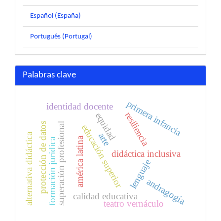
Español (España)
Português (Portugal)
Palabras clave
primera infancia
identidad docente
resiliencia
equidad
superación profesional
protección de datos
educación superior
arte
alternativa didáctica
américa latina
formación jurídica
didáctica inclusiva
lenguaje
andragogía
calidad educativa
teatro vernáculo