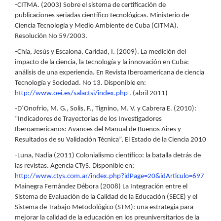
-CITMA. (2003) Sobre el sistema de certificación de
publicaciones seriadas científico tecnológicas. Ministerio de
Ciencia Tecnología y Medio Ambiente de Cuba (CITMA).
Resolución No 59/2003.
-Chía, Jesús y Escalona, Caridad, I. (2009). La medición del
impacto de la ciencia, la tecnología y la innovación en Cuba:
análisis de una experiencia. En Revista Iberoamericana de ciencia
Tecnología y Sociedad. No 13. Disponible en:
http://www.oei.es/salactsi/index.php
. (abril 2011)
-D´Onofrio, M. G., Solis, F., Tignino, M. V. y Cabrera E. (2010):
“Indicadores de Trayectorias de los Investigadores
Iberoamericanos: Avances del Manual de Buenos Aires y
Resultados de su Validación Técnica”, El Estado de la Ciencia 2010
-Luna, Nadia (2011) Colonialismo científico: la batalla detrás de
las revistas. Agencia CTyS. Disponible en;
http://www.ctys.com.ar/index.php?idPage=20&idArticulo=697
Mainegra Fernández Débora (2008) La Integración entre el
Sistema de Evaluación de la Calidad de la Educación (SECE) y el
Sistema de Trabajo Metodológico (STM): una estrategia para
mejorar la calidad de la educación en los preuniversitarios de la