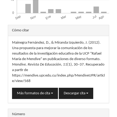
Detalles
Cómo citar
del
Mainegra Fernández, D., & Miranda Izquierdo, J. (2012).
artículo
Una propuesta para mejorar la comunicación de los
resultados de la investigación educativa de la UCP “Rafael
María de Mendive” en publicaciones de diverso formato.
Mendive. Revista De Educación
,
11
(1), 30–37. Recuperado
a partir de
https://mendive.upr.edu.cu/index.php/MendiveUPR/articl
e/view/568
Más formatos de cita
Descargar cita
Número