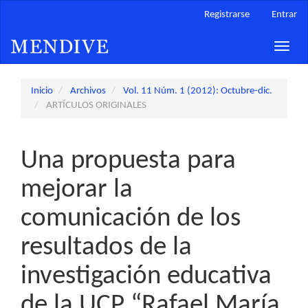
Navegación
Registrarse
Entrar
principal
Contenido
Toggle
principal
naviga
Barra
lateral
Inicio
Archivos
Vol. 11 Núm. 1 (2012): Octubre-dic.
ARTÍCULOS ORIGINALES
Una propuesta para
mejorar la
comunicación de los
resultados de la
investigación educativa
de la UCP “Rafael María