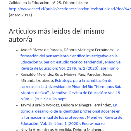
Calidad en la Educación, nº 25. Disponible en:
http://www.cned.cl/public/secciones/SeccionRevistaCalidad/doc/54/
(enero 2011).
Artículos más leídos del mismo
autor/a
Aydeé Rivera de Parada, Débora Mainegra Fernández,
La
formación del pensamiento científico investigativo en la
Educación Superior: estudio teórico-tendencial
,
Mendive.
Revista de Educación: Vol. 21 Núm. 2 (2023): abril-junio
Reinaldo Meléndez Ruiz, Meivys Páez Paredes, Jesús
Miranda Izquierdo,
Estrategia para la acreditación de
carreras en la Universidad de Pinar del Río "Hermanos Saíz
Montes de Oca"
,
Mendive. Revista de Educación: Vol. 15
Núm. 3 (2017): Julio-sept.
Taymi B Breijo Worosz, Débora Mainegra Fernández,
En
torno al desarrollo de la identidad profesional docente en
la formación inicial de los profesores
,
Mendive. Revista de
Educación: Vol. 18 Núm. 1 (2020): Enero-marzo
Neyda Armenteros Arencibia, Débora Mainegra