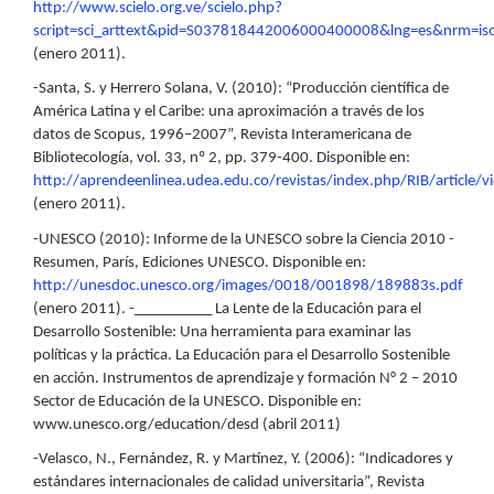
http://www.scielo.org.ve/scielo.php?
script=sci_arttext&pid=S037818442006000400008&lng=es&nrm=is
(enero 2011).
-Santa, S. y Herrero Solana, V. (2010): “Producción científica de
América Latina y el Caribe: una aproximación a través de los
datos de Scopus, 1996–2007”, Revista Interamericana de
Bibliotecología, vol. 33, nº 2, pp. 379-400. Disponible en:
http://aprendeenlinea.udea.edu.co/revistas/index.php/RIB/article
(enero 2011).
-UNESCO (2010): Informe de la UNESCO sobre la Ciencia 2010 -
Resumen, París, Ediciones UNESCO. Disponible en:
http://unesdoc.unesco.org/images/0018/001898/189883s.pdf
(enero 2011). -__________ La Lente de la Educación para el
Desarrollo Sostenible: Una herramienta para examinar las
políticas y la práctica. La Educación para el Desarrollo Sostenible
en acción. Instrumentos de aprendizaje y formación N° 2 – 2010
Sector de Educación de la UNESCO. Disponible en:
www.unesco.org/education/desd (abril 2011)
-Velasco, N., Fernández, R. y Martínez, Y. (2006): “Indicadores y
estándares internacionales de calidad universitaria”, Revista