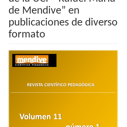
de Mendive” en
publicaciones de diverso
formato
Barra
lateral
del
artículo