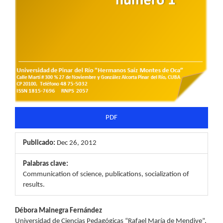
PDF
Publicado:
Dec 26, 2012
Palabras clave:
Communication of science, publications, socialization of
results.
Contenido
Débora Mainegra Fernández
Universidad de Ciencias Pedagógicas “Rafael María de Mendive”.