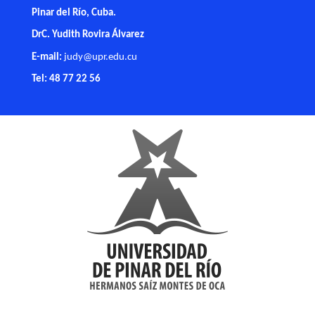
Pinar del Río, Cuba.
DrC. Yudith Rovira Álvarez
E-mail:
judy@upr.edu.cu
Tel: 48 77 22 56