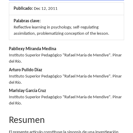
Publicado:
Dec 12, 2011
Palabras clave:
Reflective learning in psychology, self-regulating
assimilation, problematizing conception of the lesson.
Contenido
Pabliexy Miranda Medina
Instituto Superior Pedagógico "Rafael María de Mendive". Pinar
principal
del Río.
del
Arturo Pulido Díaz
Instituto Superior Pedagógico "Rafael María de Mendive". Pinar
artículo
del Río.
Marislay García Cruz
Instituto Superior Pedagógico "Rafael María de Mendive". Pinar
del Río.
Resumen
El presente artículo constituye la sinopsis de una investigación