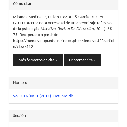
Detalles
Cómo citar
del
Miranda Medina, P., Pulido Díaz, A., & García Cruz, M.
artículo
(2011). Acerca de la necesidad de un aprendizaje reflexivo
de la psicología.
Mendive. Revista De Educación
,
10
(1), 68–
75. Recuperado a partir de
https://mendive.upr.edu.cu/index.php/MendiveUPR/articl
e/view/512
Más formatos de cita
Descargar cita
Número
Vol. 10 Núm. 1 (2011): Octubre-dic.
Sección