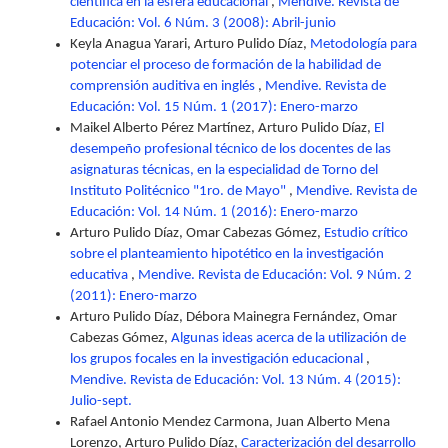
científica en la esfera educacional
,
Mendive. Revista de
Educación: Vol. 6 Núm. 3 (2008): Abril-junio
Keyla Anagua Yarari, Arturo Pulido Díaz,
Metodología para
potenciar el proceso de formación de la habilidad de
comprensión auditiva en inglés
,
Mendive. Revista de
Educación: Vol. 15 Núm. 1 (2017): Enero-marzo
Maikel Alberto Pérez Martínez, Arturo Pulido Díaz,
El
desempeño profesional técnico de los docentes de las
asignaturas técnicas, en la especialidad de Torno del
Instituto Politécnico "1ro. de Mayo"
,
Mendive. Revista de
Educación: Vol. 14 Núm. 1 (2016): Enero-marzo
Arturo Pulido Díaz, Omar Cabezas Gómez,
Estudio crítico
sobre el planteamiento hipotético en la investigación
educativa
,
Mendive. Revista de Educación: Vol. 9 Núm. 2
(2011): Enero-marzo
Arturo Pulido Díaz, Débora Mainegra Fernández, Omar
Cabezas Gómez,
Algunas ideas acerca de la utilización de
los grupos focales en la investigación educacional
,
Mendive. Revista de Educación: Vol. 13 Núm. 4 (2015):
Julio-sept.
Rafael Antonio Mendez Carmona, Juan Alberto Mena
Lorenzo, Arturo Pulido Díaz,
Caracterización del desarrollo