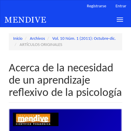
Navegación
Registrarse
Entrar
principal
Contenido
Toggle
principal
naviga
Barra
lateral
Inicio
Archivos
Vol. 10 Núm. 1 (2011): Octubre-dic.
ARTÍCULOS ORIGINALES
Acerca de la necesidad
de un aprendizaje
reflexivo de la psicología
Barra
lateral