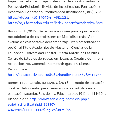
Impacto en el aprendizaje profesional de los estudiantes de
Pedagogía-Psicología. Revista de Investigación, Formación y
Desarrollo: Generando Productividad Institucional, 8(2), 7-7.
https://doi.org/10.34070/rif.v8i2.221
.
https://ojs.formacion.edu.ec/index.php/rif/article/view/221
Baldomir, T. (2015). Sistema de acciones para la preparación
metodológica de los profesores de Morfofisiología IV en
evaluación colaborativa del aprendizaje. Tesis presentada en
opción al Título Académico de Máster en Ciencias de la
Educación. Universidad Central "Marta Abreu" de Las Villas.
Centro de Estudios de Educación. Licencia: Creative Commons:
Atribución-No. Comercial-Compartir Igual 4.0 License.
Disponible en:
http://dspace.uclv.edu.cu:8089/handle/123456789/11944
Borges, H. A.; Corujo, R.; Lazo, Y. (2016). El modo de actuación
creativo del docente que enseña educación artística en la
educación superior. Rev. de Inv. Educ., La paz, 9(1), p. 111-121,
Disponible en
http://www.scielo.org.bo/scielo.php?
script=sci_arttext&pid=S1997-
40432016000100007&lng=es&nrm=iso