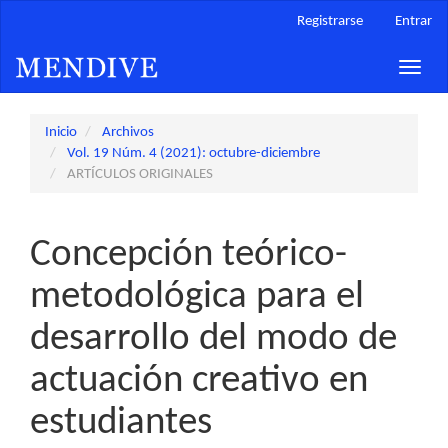
Navegación
Registrarse
Entrar
principal
Contenido
Toggle
principal
naviga
Barra
lateral
Inicio
Archivos
Vol. 19 Núm. 4 (2021): octubre-diciembre
ARTÍCULOS ORIGINALES
Concepción teórico-
metodológica para el
desarrollo del modo de
actuación creativo en
estudiantes