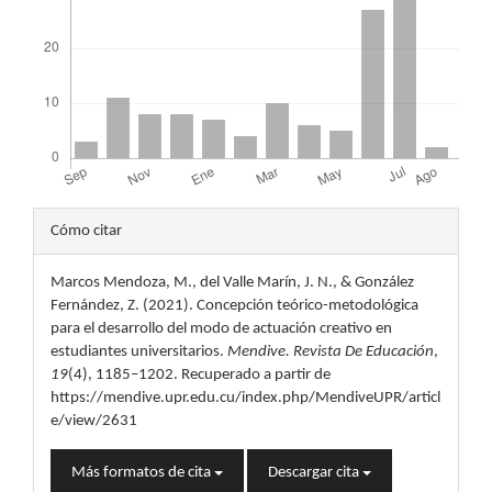
Detalles
Cómo citar
del
Marcos Mendoza, M., del Valle Marín, J. N., & González
artículo
Fernández, Z. (2021). Concepción teórico-metodológica
para el desarrollo del modo de actuación creativo en
estudiantes universitarios.
Mendive. Revista De Educación
,
19
(4), 1185–1202. Recuperado a partir de
https://mendive.upr.edu.cu/index.php/MendiveUPR/articl
e/view/2631
Más formatos de cita
Descargar cita