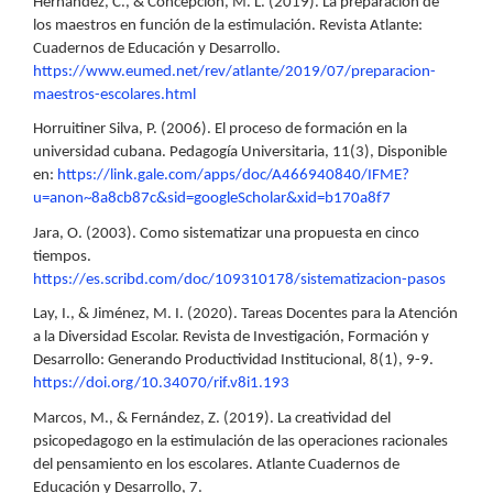
Hernández, C., & Concepción, M. L. (2019). La preparación de
los maestros en función de la estimulación. Revista Atlante:
Cuadernos de Educación y Desarrollo.
https://www.eumed.net/rev/atlante/2019/07/preparacion-
maestros-escolares.html
Horruitiner Silva, P. (2006). El proceso de formación en la
universidad cubana. Pedagogía Universitaria, 11(3), Disponible
en:
https://link.gale.com/apps/doc/A466940840/IFME?
u=anon~8a8cb87c&sid=googleScholar&xid=b170a8f7
Jara, O. (2003). Como sistematizar una propuesta en cinco
tiempos.
https://es.scribd.com/doc/109310178/sistematizacion-pasos
Lay, I., & Jiménez, M. I. (2020). Tareas Docentes para la Atención
a la Diversidad Escolar. Revista de Investigación, Formación y
Desarrollo: Generando Productividad Institucional, 8(1), 9-9.
https://doi.org/10.34070/rif.v8i1.193
Marcos, M., & Fernández, Z. (2019). La creatividad del
psicopedagogo en la estimulación de las operaciones racionales
del pensamiento en los escolares. Atlante Cuadernos de
Educación y Desarrollo, 7.