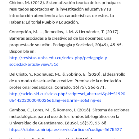
Chirino, M. (2013). Sistematización teórica de los principales
resultados aportados en la investigación educativa y su
introducción atendiendo a las características de estos. La
Habana: Editorial Pueblo y Educación.
Concepción, M. L., Remedios, J. M. & Hernández, T. (2017).
Barreras asociadas a la creatividad de los docentes: una
propuesta de solución. Pedagogía y Sociedad, 20(49), 48-65.
Disponible en:
http://revistas.uniss.edu.cu/index.php/pedagogia-y-
sociedad/article/view/516
Del Cristo, Y., Rodríguez, M., & Sobrino, E. (2020). El desarrollo
de un modo de actuación creativo: Premisa de la orientación
profesional pedagógica. Conrado, 16(75), 266-271.
http://scielo.sld.cu/scielo.php?script=sci_abstract&pid=S1990-
86442020000400266&lng=es&nrm=iso&tlng=es
Gamboa, C., Lores, M., & Romero, I. (2016). Sistema de acciones
metodológicas para el uso de los fondos bibliográficos en la
Universidad de Guantánamo. EduSol, 16(57), 55-68.
https://dialnet.unirioja.es/servlet/articulo?codigo=5678527