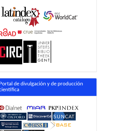
Portal de divulgación y de producción
científica