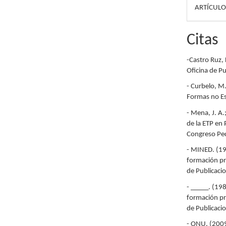
ARTÍCULO
Citas
-Castro Ruz, 
Oficina de P
- Curbelo, M.
Formas no Es
- Mena, J. A.
de la ETP en 
Congreso Pe
- MINED. (19
formación pr
de Publicaci
- _____. (19
formación pr
de Publicaci
- ONU. (2009