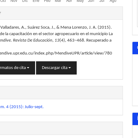
les
r
Valladares, A., Suárez Soca, J., & Mena Lorenzo, J. A. (2015).
lo
de la capacitación en el sector agropecuario en el municipio La
ndive. Revista De Educación
,
13
(4), 463–468. Recuperado a
endive.upr.edu.cu/index.php/MendiveUPR/article/view/780
rmatos de cita
Descargar cita
m. 4 (2015): Julio-sept.