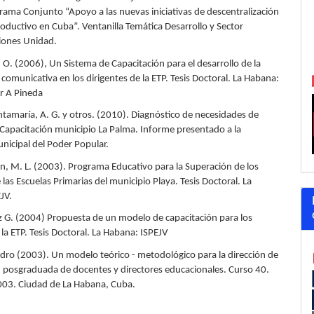
ama Conjunto “Apoyo a las nuevas iniciativas de descentralización
roductivo en Cuba”. Ventanilla Temática Desarrollo y Sector
iones Unidad.
, O. (2006), Un Sistema de Capacitación para el desarrollo de la
omunicativa en los dirigentes de la ETP. Tesis Doctoral. La Habana:
r A Pineda
ntamaría, A. G. y otros. (2010). Diagnóstico de necesidades de
Capacitación municipio La Palma. Informe presentado a la
icipal del Poder Popular.
an, M. L. (2003). Programa Educativo para la Superación de los
 las Escuelas Primarias del municipio Playa. Tesis Doctoral. La
JV.
ez G. (2004) Propuesta de un modelo de capacitación para los
 la ETP. Tesis Doctoral. La Habana: ISPEJV
Pedro (2003). Un modelo teórico - metodológico para la dirección de
n posgraduada de docentes y directores educacionales. Curso 40.
03. Ciudad de La Habana, Cuba.