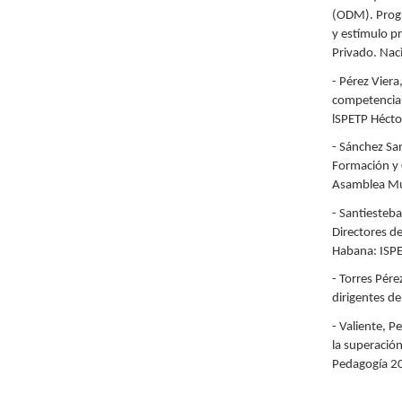
(ODM). Progr
y estímulo p
Privado. Nac
- Pérez Viera
competencia c
lSPETP Hécto
- Sánchez Sa
Formación y 
Asamblea Mun
- Santiesteb
Directores de
Habana: ISPE
- Torres Pér
dirigentes de
- Valiente, 
la superació
Pedagogía 20