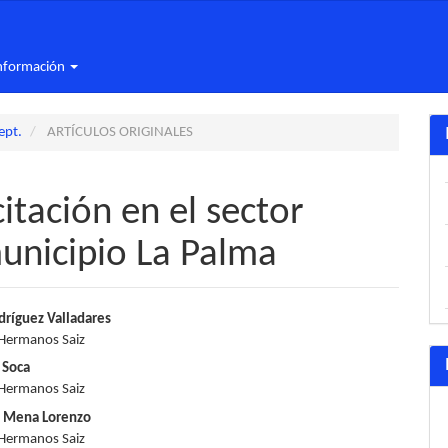
nformación
ept.
ARTÍCULOS ORIGINALES
itación en el sector
unicipio La Palma
nido
ríguez Valladares
 Hermanos Saiz
pal
 Soca
 Hermanos Saiz
o Mena Lorenzo
lo
 Hermanos Saiz