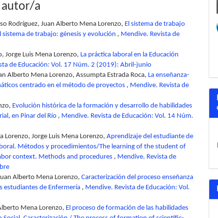
 autor/a
nso Rodríguez, Juan Alberto Mena Lorenzo,
El sistema de trabajo
sistema de trabajo: génesis y evolución
,
Mendive. Revista de
o, Jorge Luis Mena Lorenzo,
La práctica laboral en la Educación
ta de Educación: Vol. 17 Núm. 2 (2019): Abril-junio
uan Alberto Mena Lorenzo, Assumpta Estrada Roca,
La enseñanza-
rmáticos centrado en el método de proyectos
,
Mendive. Revista de
nzo,
Evolución histórica de la formación y desarrollo de habilidades
ial, en Pinar del Río
,
Mendive. Revista de Educación: Vol. 14 Núm.
na Lorenzo, Jorge Luis Mena Lorenzo,
Aprendizaje del estudiante de
laboral. Métodos y procedimientos/The learning of the student of
 labor context. Methods and procedures
,
Mendive. Revista de
mbre
 Juan Alberto Mena Lorenzo,
Caracterización del proceso enseñanza
os estudiantes de Enfermería
,
Mendive. Revista de Educación: Vol.
 Alberto Mena Lorenzo,
El proceso de formación de las habilidades