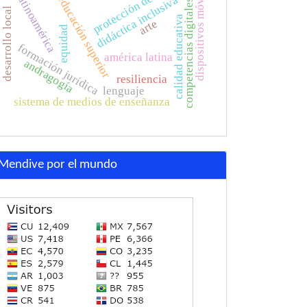
protección de datos
dispositivos móviles
latinoamérica
educación superior
didáctica inclusiva
competencias digitales
desarrollo local
calidad educativa
arte
equidad
formación jurídica
américa latina
andragogía
resiliencia
lenguaje
sistema de medios de enseñanza
Mendive por el mundo