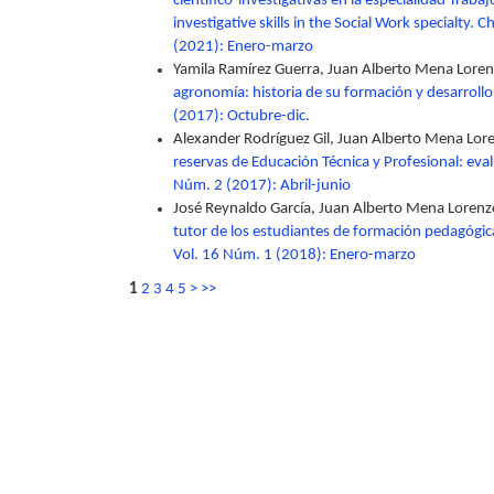
científico-investigativas en la especialidad Trabaj
investigative skills in the Social Work specialty. 
(2021): Enero-marzo
Yamila Ramírez Guerra, Juan Alberto Mena Loren
agronomía: historia de su formación y desarrollo
(2017): Octubre-dic.
Alexander Rodríguez Gil, Juan Alberto Mena Lore
reservas de Educación Técnica y Profesional: ev
Núm. 2 (2017): Abril-junio
José Reynaldo García, Juan Alberto Mena Lorenzo
tutor de los estudiantes de formación pedagógic
Vol. 16 Núm. 1 (2018): Enero-marzo
1
2
3
4
5
>
>>