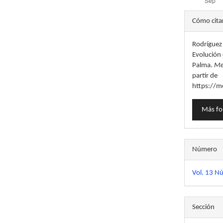
Detal
Cómo cita
del
Rodríguez 
artícu
Evolución 
Palma.
Me
partir de
https://m
Más fo
Número
Vol. 13 Nú
Sección