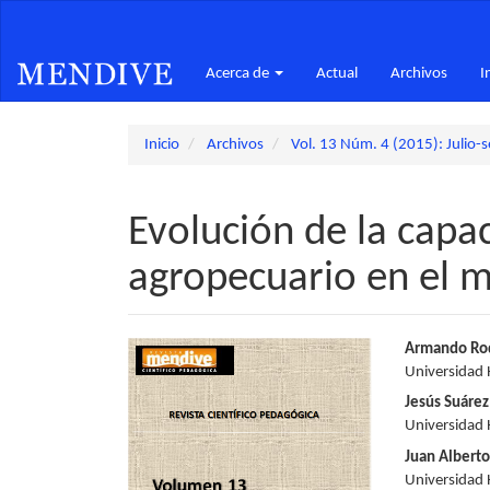
Navegación
principal
Contenido
Acerca de
Actual
Archivos
I
principal
Barra
lateral
Inicio
Archivos
Vol. 13 Núm. 4 (2015): Julio-s
Evolución de la capac
agropecuario en el m
Barra
Conte
Armando Rod
Universidad
lateral
princi
Jesús Suárez
del
del
Universidad
Juan Albert
artículo
artícu
Universidad