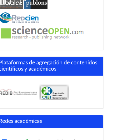
Plataformas de agregación de contenidos
científicos y académicos
Redes académicas