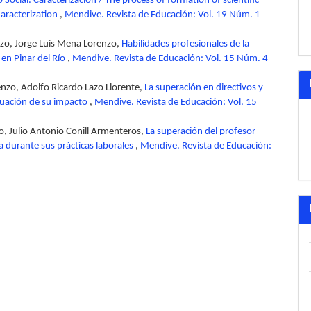
o Social. Caracterización / The process of formation of scientific-
Characterization
,
Mendive. Revista de Educación: Vol. 19 Núm. 1
zo, Jorge Luis Mena Lorenzo,
Habilidades profesionales de la
 en Pinar del Río
,
Mendive. Revista de Educación: Vol. 15 Núm. 4
nzo, Adolfo Ricardo Lazo Llorente,
La superación en directivos y
aluación de su impacto
,
Mendive. Revista de Educación: Vol. 15
, Julio Antonio Conill Armenteros,
La superación del profesor
a durante sus prácticas laborales
,
Mendive. Revista de Educación: