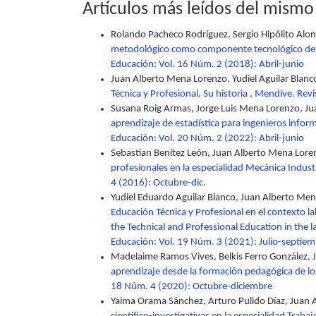
Artículos más leídos del mismo
Rolando Pacheco Rodríguez, Sergio Hipólito Alo
metodológico como componente tecnológico del 
Educación: Vol. 16 Núm. 2 (2018): Abril-junio
Juan Alberto Mena Lorenzo, Yudiel Aguilar Blanc
Técnica y Profesional. Su historia
,
Mendive. Revis
Susana Roig Armas, Jorge Luis Mena Lorenzo, J
aprendizaje de estadística para ingenieros info
Educación: Vol. 20 Núm. 2 (2022): Abril-junio
Sebastian Benítez León, Juan Alberto Mena Lore
profesionales en la especialidad Mecánica Industr
4 (2016): Octubre-dic.
Yudiel Eduardo Aguilar Blanco, Juan Alberto Me
Educación Técnica y Profesional en el contexto 
the Technical and Professional Education in the
Educación: Vol. 19 Núm. 3 (2021): Julio-septie
Madelaime Ramos Vives, Belkis Ferro González,
aprendizaje desde la formación pedagógica de l
18 Núm. 4 (2020): Octubre-diciembre
Yaima Orama Sánchez, Arturo Pulido Díaz, Juan