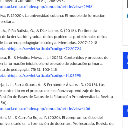
n. Revista Conrado, 19(91), 286-295.
rado.ucf.edu.cu/index.php/conrado/article/view/2958
ilva, P. (2020). La universidad cubana: El modelo de formación.
ersitaria.
. A., Piña Batista, O., & Díaz Jaime, K. (2018). Pertinencia
 de la derivación gradual de los problemas profesionales de los
de la carrera pedagogía-psicología. Memorias, 2207-2218.
net.unirioja.es/servlet/articulo?codigo=7220724
asca, B., & Medina Moya, J. L. (2023). Contenidos y procesos de
n la formación inicial del profesorado de educación primaria.
sta de pedagogía, 75(3), 103-118.
net.unirioja.es/servlet/articulo?codigo=9103598
eja, L. J., Sarría Stuart, Á., & Fernández Álvarez, D. (2016). Las
de contenido en el proceso de enseñanza-aprendizaje de los
Gestión de Bases de Datos de la Educación Preuniversitaria. Revista
(56).
ado.ucf.edu.cu/index.php/conrado/article/view/406
tín, M., & Carreño Rojas, P. (2020). El compromiso ético del
universitario en la formación de docentes. Profesorado, Revista de