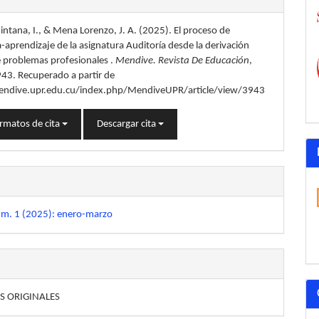
tana, I., & Mena Lorenzo, J. A. (2025). El proceso de
lo
aprendizaje de la asignatura Auditoría desde la derivación
e problemas profesionales .
Mendive. Revista De Educación
,
943. Recuperado a partir de
endive.upr.edu.cu/index.php/MendiveUPR/article/view/3943
rmatos de cita
Descargar cita
úm. 1 (2025): enero-marzo
S ORIGINALES