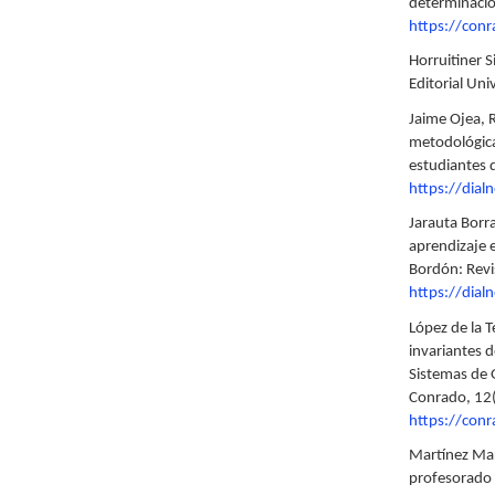
determinació
https://con
Horruitiner S
Editorial Univ
Jaime Ojea, R
metodológica
estudiantes 
https://dial
Jarauta Borr
aprendizaje e
Bordón: Revi
https://dial
López de la T
invariantes 
Sistemas de 
Conrado, 12
https://conr
Martínez Mar
profesorado 