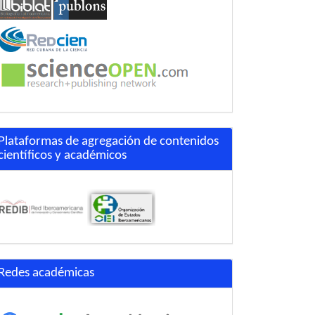
Plataformas de agregación de contenidos
científicos y académicos
Redes académicas