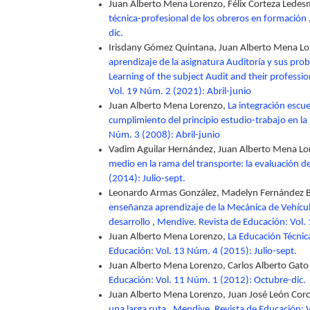
Juan Alberto Mena Lorenzo, Félix Corteza Lede
técnica-profesional de los obreros en formación
dic.
Irisdany Gómez Quintana, Juan Alberto Mena Lo
aprendizaje de la asignatura Auditoría y sus pro
Learning of the subject Audit and their professi
Vol. 19 Núm. 2 (2021): Abril-junio
Juan Alberto Mena Lorenzo,
La integración escu
cumplimiento del principio estudio-trabajo en 
Núm. 3 (2008): Abril-junio
Vadim Aguilar Hernández, Juan Alberto Mena L
medio en la rama del transporte: la evaluación d
(2014): Julio-sept.
Leonardo Armas González, Madelyn Fernández B
enseñanza aprendizaje de la Mecánica de Vehícul
desarrollo
,
Mendive. Revista de Educación: Vol
Juan Alberto Mena Lorenzo,
La Educación Técnic
Educación: Vol. 13 Núm. 4 (2015): Julio-sept.
Juan Alberto Mena Lorenzo, Carlos Alberto Gat
Educación: Vol. 11 Núm. 1 (2012): Octubre-dic.
Juan Alberto Mena Lorenzo, Juan José León Cor
una larga ruta
,
Mendive. Revista de Educación: V