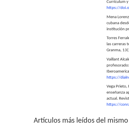
Currículum y
https://doi
Mena Lorenzo
cubana desde
institución p
Torres Ferra
las carreras 
Granma, 13(
Vaillant Alca
profesorado:
Iberoamerica
https://dial
Vega Prieto,
enseñanza apr
actual. Revi
https://con
Artículos más leídos del mismo