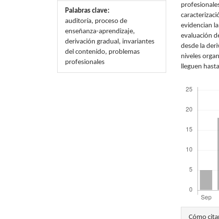
profesionales
Palabras clave:
caracterizaci
auditoría, proceso de
evidencian la
enseñanza-aprendizaje,
evaluación d
derivación gradual, invariantes
desde la der
del contenido, problemas
niveles organ
profesionales
lleguen hasta
Descargas
Detal
Cómo cita