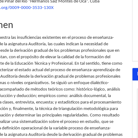
de Pinar del Río “Hermanos Saíz Montes de Oca”. Cuba
lo
id.org/0009-0000-3533-130X
men
uestra las insuficiencias existentes en el proceso de enseñanza-
e la asignatura Auditoría, las cuales indican la necesidad de
desde la derivación gradual de los problemas profesionales que en
stan, con el propósito de elevar la calidad de la formación del
e de la Educación Técnica y Profesional. En tal sentido, tiene como
acterizar el estado actual del proceso de enseñanza-aprendizaje de
a Auditoría desde la derivación gradual de problemas profesionales
as o niveles organizativos. Se siguió un enfoque dialéctico-
, acompañado de métodos teóricos como: histórico-lógico, análisis
nducción y deducción; empíricos como: análisis documental, la
 clases, entrevista, encuesta; y estadísticos para el procesamiento
ción y, finalmente, la técnica de triangulación metodológica para
mación y determinar las principales regularidades. Como resultado
ealizar una sistematización sobre el proceso en estudio, que se
la definición operacional de la variable proceso de enseñanza-
de la asignatura Auditoría desde la derivación gradual de problemas