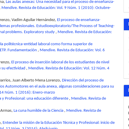
sma,
Las aulas anexas: Una necesidad para el proceso de enseñanza-
,
Mendive. Revista de Educación: Vol. 9 Núm. 1 (2010): Octubre-
renzo, Vadim Aguilar Hernández,
El proceso de enseñanza-
blemas profesionales. Estudioexploratorio/The Process of Teaching-
onal problems. Exploratory study
,
Mendive. Revista de Educación:
ela politécnica-entidad laboral como forma superior de
la ETP. Fundamentación
,
Mendive. Revista de Educación: Vol. 6
orenzo,
El proceso de inserción laboral de los estudiantes de nivel
e su efectividad
,
Mendive. Revista de Educación: Vol. 12 Núm. 4
arrios, Juan Alberto Mena Lorenzo,
Dirección del proceso de
os Automotores en el aula anexa, algunas consideraciones para su
. 14 Núm. 1 (2016): Enero-marzo
a y Profesional: una educación diferente
,
Mendive. Revista de
o Armas,
La cuna humilde de la Ciencia
,
Mendive. Revista de
o,
Entender la misión de la Educación Técnica y Profesional: inicio de
ol. 12 Núm. 3 (2014): Abril-junio