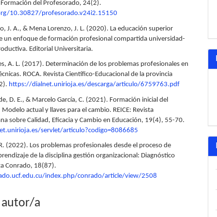
 Formación del Profesorado, 24(2).
.org/10.30827/profesorado.v24i2.15150
, J. A., & Mena Lorenzo, J. L. (2020). La educación superior
 un enfoque de formación profesional compartida universidad-
roductiva. Editorial Universitaria.
les, A. L. (2017). Determinación de los problemas profesionales en
técnicas. ROCA. Revista Científico-Educacional de la provincia
2).
https://dialnet.unirioja.es/descarga/articulo/6759763.pdf
lde, D. E., & Marcelo García, C. (2021). Formación inicial del
 Modelo actual y llaves para el cambio. REICE: Revista
na sobre Calidad, Eficacia y Cambio en Educación, 19(4), 55-70.
net.unirioja.es/servlet/articulo?codigo=8086685
 R. (2022). Los problemas profesionales desde el proceso de
endizaje de la disciplina gestión organizacional: Diagnóstico
sta Conrado, 18(87).
rado.ucf.edu.cu/index.php/conrado/article/view/2508
 autor/a