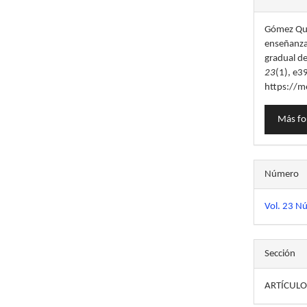
del
Gómez Quin
artícu
enseñanza-
gradual d
23
(1), e3
https://m
Más fo
Número
Vol. 23 N
Sección
ARTÍCULO