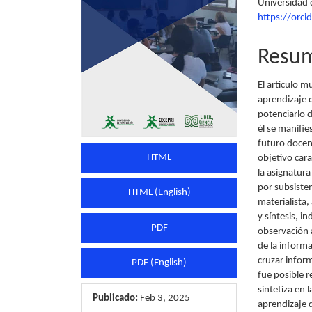
Universidad 
artículo
artícu
https://orc
Resu
El artículo m
aprendizaje d
potenciarlo 
él se manifie
futuro docent
HTML
objetivo car
la asignatur
por subsistem
HTML (English)
materialista
y síntesis, i
PDF
observación a
de la informa
cruzar infor
PDF (English)
fue posible r
sintetiza en 
Publicado:
Feb 3, 2025
aprendizaje 