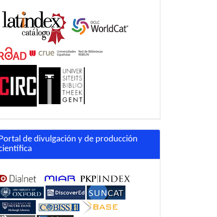
Portal de divulgación y de producción
científica