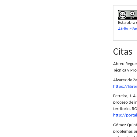
Esta obra 
Atribució
Citas
Abreu Regueir
Técnica y Pro
Álvarez de Za
https://libr
Ferreira, J. 
proceso de in
territorio. R
http://port
Gómez Quinta
problemas pr