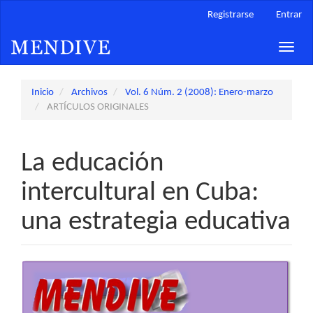
Navegación
Registrarse
Entrar
principal
Contenido
Toggle
principal
naviga
Barra
lateral
Inicio
Archivos
Vol. 6 Núm. 2 (2008): Enero-marzo
ARTÍCULOS ORIGINALES
La educación
intercultural en Cuba:
una estrategia educativa
Barra
lateral