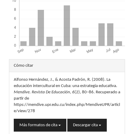
Detalles
Cómo citar
del
Alfonso Hernández, J., & Acosta Padrón, R. (2008). La
artículo
educación intercultural en Cuba: una estrategia educativa.
Mendive. Revista De Educación
,
6
(2), 80–86. Recuperado a
partir de
https://mendive.upr.edu.cu/index.php/MendiveUPR/articl
e/view/278
Más formatos de cita
Descargar cita