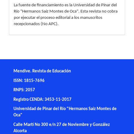
La fuente de financiamiento es la Universidad de Pinar del
Río "Hermanos Saíz Montes de Oca". Esta revista no cobra
por ejecutar el proceso editorial a los manuscritos
recepcionados (No APC).
Mendive. Revista de Educación
ISSN: 1815-7696
RNPS: 2057
Registro CENDA: 3453-11-2017
Universidad de Pinar del Río "Hermanos Saíz Montes de
Oca"
Calle Martí No 300 e/n 27 de Noviembre y González
Alcorta