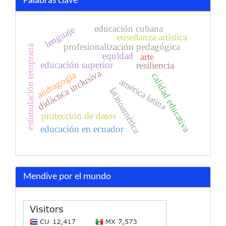
Palabras clave
educación cubana
lenguaje
enseñanza artística
profesionalización pedagógica
estimulación temprana
equidad
arte
educación superior
resiliencia
didáctica inclusiva
andragogía
calidad educativa
américa latina
latinoamérica
protección de datos
educación en ecuador
Mendive por el mundo