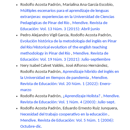
Rodolfo Acosta Padrón, Marialina Ana García Escobio,
Múltiples escenarios para el aprendizaje de lenguas
extranjeras: experiencias en la Universidad de Ciencias
Pedagógicas de Pinar del Río
,
Mendive. Revista de
Educación: Vol. 13 Núm. 3 (2015): Abril-junio
Pedro Alejandro Vigil García, Rodolfo Acosta Padrón,
Evolución histórica de la metodología del inglés en Pinar
del Río/Historical evolution of the english teaching
methodology in Pinar del Río
,
Mendive. Revista de
Educación: Vol. 19 Núm. 3 (2021): Julio-septiembre
Nery Isabel Calvet Valdés, José Alfonso Hernández,
Rodolfo Acosta Padrón,
Aprendizaje hibrido del inglés en
la Universidad en tiempos de pandemia
,
Mendive.
Revista de Educación: Vol. 20 Núm. 1 (2022): Enero-
marzo
Rodolfo Acosta Padrón,
¿Aprendizaje Holista?
,
Mendive.
Revista de Educación: Vol. 1 Núm. 4 (2003): Julio-sept.
Rodolfo Acosta Padrón, Eduardo Ernesto Ruiz Junquera,
Necesidad del trabajo cooperativo en la educación
,
Mendive. Revista de Educación: Vol. 5 Núm. 1 (2006):
Octubre-dic.