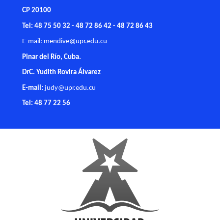
CP 20100
Tel: 48 75 50 32 - 48 72 86 42 - 48 72 86 43
E-mail:
mendive@upr.edu.cu
Pinar del Río, Cuba.
DrC. Yudith Rovira Álvarez
E-mail:
judy@upr.edu.cu
Tel: 48 77 22 56