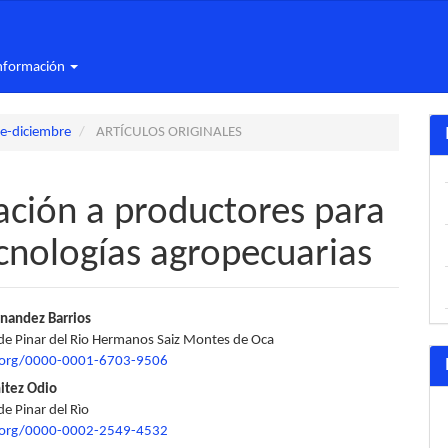
nformación
re-diciembre
ARTÍCULOS ORIGINALES
ación a productores para
ecnologías agropecuarias
nido
nandez Barrios
de Pinar del Rio Hermanos Saiz Montes de Oca
pal
d.org/0000-0001-6703-9506
itez Odio
e Pinar del Rìo
lo
d.org/0000-0002-2549-4532