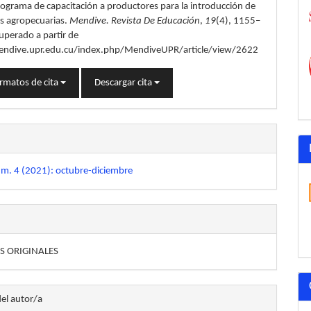
lo
ograma de capacitación a productores para la introducción de
as agropecuarias.
Mendive. Revista De Educación
,
19
(4), 1155–
uperado a partir de
endive.upr.edu.cu/index.php/MendiveUPR/article/view/2622
rmatos de cita
Descargar cita
úm. 4 (2021): octubre-diciembre
S ORIGINALES
del autor/a