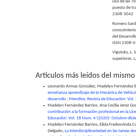
uso de las TI
puesto de tr
2308-3042
Romero Sarduy
conocimiento
del Desarroll
ISSN 2308-
Vigotsky, L. 
superiores. 
Artículos más leídos del mismo
Leonardo Armas González, Madelyn Fernández B
enseñanza aprendizaje de la Mecánica de Vehícul
desarrollo
,
Mendive. Revista de Educación: Vol
Madelyn Fernández Barrios, Ana Cecilia Jerez Go
contribución a la formación profesional en la Li
Educación: Vol. 18 Núm. 4 (2020): Octubre-dic
Madelyn Fernández Barrios, Elida Fredesvinda Co
Delgado,
La interdisciplinariedad en las tareas d