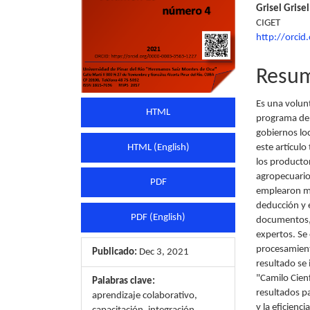
Grisel Grise
CIGET
http://orci
Resu
Es una volunt
HTML
programa de 
gobiernos loc
HTML (English)
este artícul
los productor
agropecuario
PDF
emplearon mét
deducción y e
PDF (English)
documentos, 
expertos. Se 
procesamient
Publicado:
Dec 3, 2021
resultado se
"Camilo Cien
Palabras clave:
resultados pa
aprendizaje colaborativo,
y la eficienc