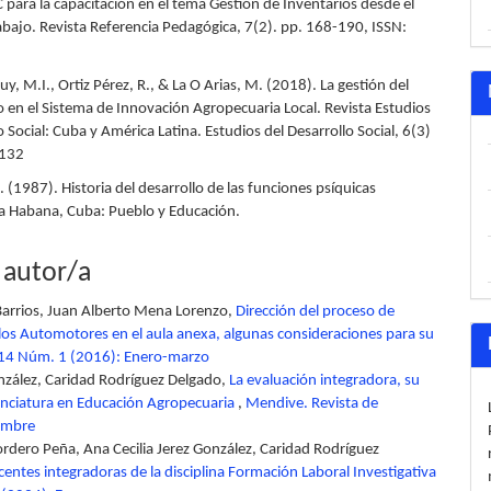
C para la capacitación en el tema Gestión de Inventarios desde el
abajo. Revista Referencia Pedagógica, 7(2). pp. 168-190, ISSN:
, M.I., Ortiz Pérez, R., & La O Arias, M. (2018). La gestión del
 en el Sistema de Innovación Agropecuaria Local. Revista Estudios
o Social: Cuba y América Latina. Estudios del Desarrollo Social, 6(3)
0132
S. (1987). Historia del desarrollo de las funciones psíquicas
La Habana, Cuba: Pueblo y Educación.
 autor/a
arrios, Juan Alberto Mena Lorenzo,
Dirección del proceso de
os Automotores en el aula anexa, algunas consideraciones para su
. 14 Núm. 1 (2016): Enero-marzo
nzález, Caridad Rodríguez Delgado,
La evaluación integradora, su
cenciatura en Educación Agropecuaria
,
Mendive. Revista de
iembre
rdero Peña, Ana Cecilia Jerez González, Caridad Rodríguez
ocentes integradoras de la disciplina Formación Laboral Investigativa