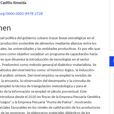
l Castillo Almeida
d.org/0000-0002-8978-2728
men
ad política del gobierno cubano trazar líneas estratégicas en el
producción sostenible de alimentos mediante alianzas entre los
ales, las universidades y las entidades productivas. Es por ello que
o tuvo como objetivo socializar un programa de capacitación hacia
es que dinamice la introducción de tecnologías en el sector
. Predominó como método general el dialéctico-materialista. Se
odos del nivel teórico como: el histórico-lógico, la inducción-
l análisis-síntesis. Del nivel empírico se empleó la revisión de
la encuesta, la observación del desempeño y la consulta de
empleó la técnica de triangulación metodológica y para el
o de la información se empleó el cálculo porcentual. Este
 introduce desde el 2020 en fincas de la Empresa Pecuaria Genética
fuegos" y la Empresa Pecuaria "Punta de Palma", mostrando
rciales favorables en los niveles de satisfacción de los productores
ia de las empresas. Se elaboraron materiales didácticos de los