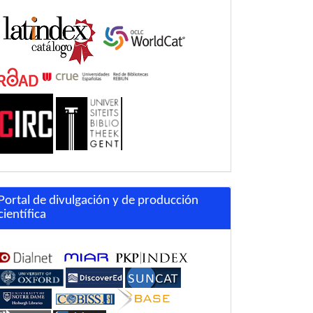
Portal de divulgación y de producción
científica