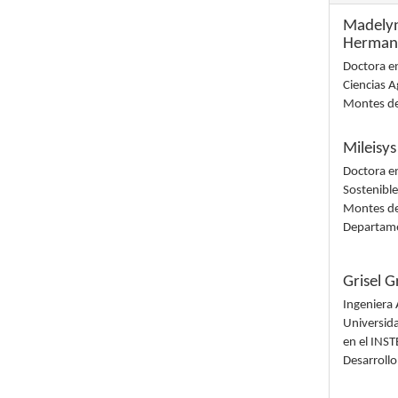
Madelyn
Hermano
Doctora en
Ciencias A
Montes d
Mileisy
Doctora en
Sostenible
Montes de 
Departame
Grisel G
Ingeniera
Universida
en el INST
Desarroll