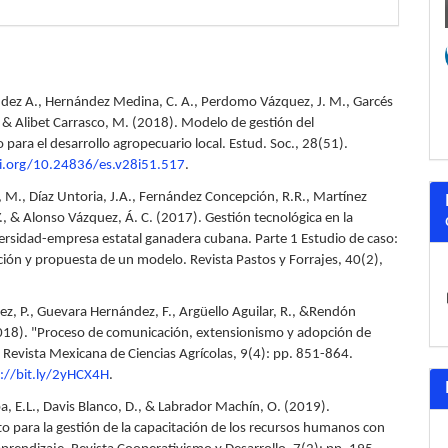
dez A., Hernández Medina, C. A., Perdomo Vázquez, J. M., Garcés
, & Alibet Carrasco, M. (2018). Modelo de gestión del
para el desarrollo agropecuario local. Estud. Soc., 28(51).
oi.org/10.24836/es.v28i51.517
.
, M., Díaz Untoria, J.A., Fernández Concepción, R.R., Martínez
., & Alonso Vázquez, Á. C. (2017). Gestión tecnológica en la
versidad-empresa estatal ganadera cubana. Parte 1 Estudio de caso:
ón y propuesta de un modelo. Revista Pastos y Forrajes, 40(2),
ez, P., Guevara Hernández, F., Argüello Aguilar, R., &Rendón
018). "Proceso de comunicación, extensionismo y adopción de
" Revista Mexicana de Ciencias Agrícolas, 9(4): pp. 851-864.
s://bit.ly/2yHCX4H
.
ba, E.L., Davis Blanco, D., & Labrador Machín, O. (2019).
o para la gestión de la capacitación de los recursos humanos con