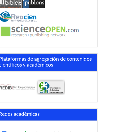
Plataformas de agregación de contenidos
científicos y académicos
Redes académicas