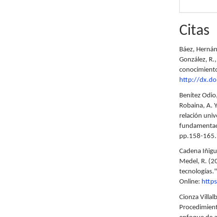
Citas
Báez, Hernán
González, R.
conocimiento 
http://dx.d
Benítez Odio
Robaina, A. Y
relación uni
fundamentaci
pp.158-165.
Cadena Iñigu
Medel, R. (2
tecnologías.
Online:
http
Cionza Villal
Procedimient