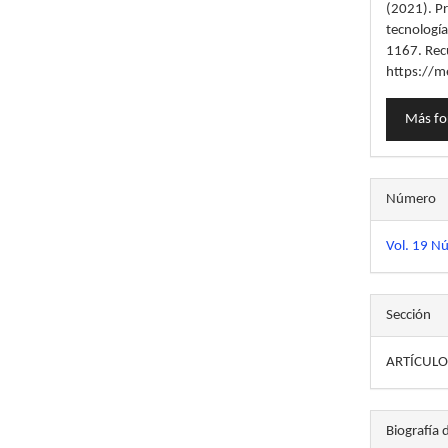
artícu
(2021). Pr
tecnologí
1167. Rec
https://m
Más fo
Número
Vol. 19 N
Sección
ARTÍCULO
Biografía 