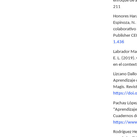
enfoque de a
211
Honores Haram
Espinoza, N. 
colaborativo
Publisher CE
1.436
Labrador Mac
E. L. (2019).
en el contex
Lizcano Dallo
Aprendizaje 
Magis. Revist
https://doi
Pachay López
"Aprendizaje
Cuadernos de
https://www
Rodríguez He