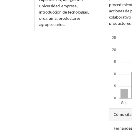
capacitación, integración
procedimient
universidad-empresa,
acciones de p
introducción de tecnologías,
colaborativo
programa, productores
productores 
agropecuarios.
Descargas
Detal
Cómo cita
del
Fernandez 