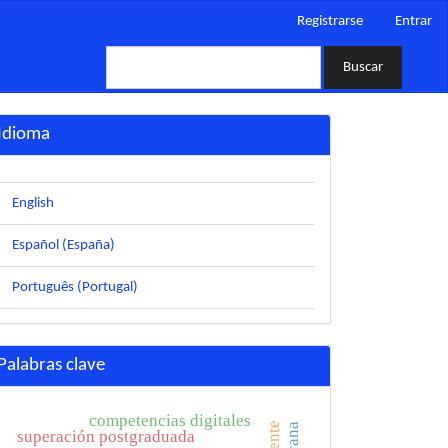
Registrarse
Entrar
Buscar
Idioma
English
Español (España)
Português (Portugal)
Palabras clave
competencias digitales
superación postgraduada