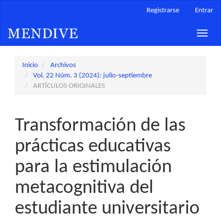
Navegación
Registrarse
Entrar
principal
Contenido
Toggle
principal
naviga
Barra
lateral
Inicio
Archivos
Vol. 22 Núm. 3 (2024): julio-septiembre
ARTÍCULOS ORIGINALES
Transformación de las
prácticas educativas
para la estimulación
metacognitiva del
estudiante universitario