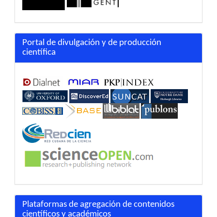
Portal de divulgación y de producción
científica
Plataformas de agregación de contenidos
científicos y académicos