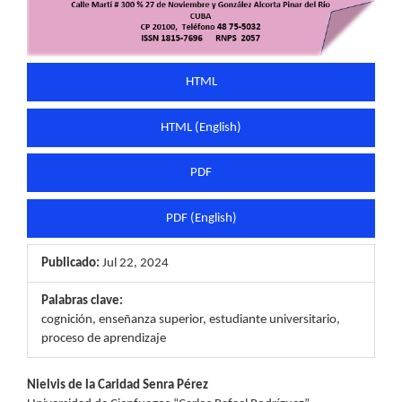
HTML
HTML (English)
PDF
PDF (English)
Publicado:
Jul 22, 2024
Palabras clave:
cognición, enseñanza superior, estudiante universitario,
proceso de aprendizaje
Contenido
Nielvis de la Caridad Senra Pérez