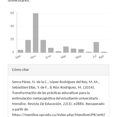
universitarios.
Descargas
Detalles
Cómo citar
del
Senra Pérez, N. de la C., López Rodríguez del Rey, M. M.,
artículo
Sebastiani Elías, Y. de F., & Ríos Rodríguez, M. (2024).
Transformación de las prácticas educativas para la
estimulación metacognitiva del estudiante universitario .
Mendive. Revista De Educación
,
22
(3), e3884. Recuperado
a partir de
https://mendive.upr.edu.cu/index.php/MendiveUPR/articl