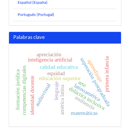
Español (España)
Português (Portugal)
Palabras clave
apreciación
primera infancia
inteligencia artificial
superación postgraduada
aprendizaje
calidad educativa
competencias digitales
formación jurídica
equidad
educación superior
identidad docente
arte
lenguaje
audiovisual
latinoamérica
américa latina
didáctica inclusiva
resiliencia
matemáticas