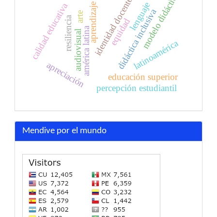
modelo didáctico
identidad docente
lenguaje
calidad educativa
aprendizaje
didáctica inclusiva
arte
resiliencia
equidad
américa latina
audiovisual
latinoamérica
apreciación
educación superior
percepción estudiantil
Mendive por el mundo