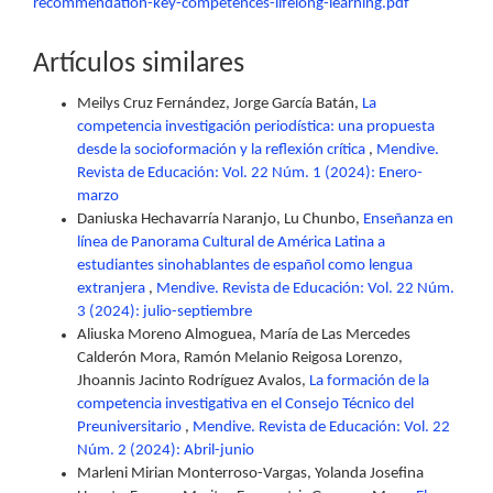
recommendation-key-competences-lifelong-learning.pdf
Artículos similares
Meilys Cruz Fernández, Jorge García Batán,
La
competencia investigación periodística: una propuesta
desde la socioformación y la reflexión crítica
,
Mendive.
Revista de Educación: Vol. 22 Núm. 1 (2024): Enero-
marzo
Daniuska Hechavarría Naranjo, Lu Chunbo,
Enseñanza en
línea de Panorama Cultural de América Latina a
estudiantes sinohablantes de español como lengua
extranjera
,
Mendive. Revista de Educación: Vol. 22 Núm.
3 (2024): julio-septiembre
Aliuska Moreno Almoguea, María de Las Mercedes
Calderón Mora, Ramón Melanio Reigosa Lorenzo,
Jhoannis Jacinto Rodríguez Avalos,
La formación de la
competencia investigativa en el Consejo Técnico del
Preuniversitario
,
Mendive. Revista de Educación: Vol. 22
Núm. 2 (2024): Abril-junio
Marleni Mirian Monterroso-Vargas, Yolanda Josefina