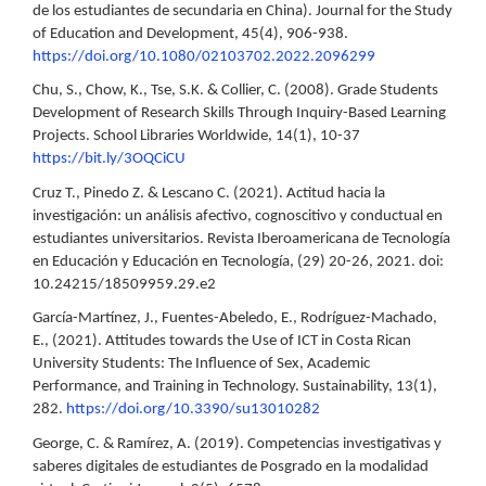
de los estudiantes de secundaria en China). Journal for the Study
of Education and Development, 45(4), 906-938.
https://doi.org/10.1080/02103702.2022.2096299
Chu, S., Chow, K., Tse, S.K. & Collier, C. (2008). Grade Students
Development of Research Skills Through Inquiry-Based Learning
Projects. School Libraries Worldwide, 14(1), 10-37
https://bit.ly/3OQCiCU
Cruz T., Pinedo Z. & Lescano C. (2021). Actitud hacia la
investigación: un análisis afectivo, cognoscitivo y conductual en
estudiantes universitarios. Revista Iberoamericana de Tecnología
en Educación y Educación en Tecnología, (29) 20-26, 2021. doi:
10.24215/18509959.29.e2
García-Martínez, J., Fuentes-Abeledo, E., Rodríguez-Machado,
E., (2021). Attitudes towards the Use of ICT in Costa Rican
University Students: The Influence of Sex, Academic
Performance, and Training in Technology. Sustainability, 13(1),
282.
https://doi.org/10.3390/su13010282
George, C. & Ramírez, A. (2019). Competencias investigativas y
saberes digitales de estudiantes de Posgrado en la modalidad