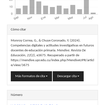
Detalles
Cómo citar
del
Monroy Correa, G., & Chuye Coronado, Y. (2024).
artículo
Competencias digitales y actitudes investigativas en futuros
docentes de educación primaria.
Mendive. Revista De
Educación
,
22
(2), e3675. Recuperado a partir de
https://mendive.upr.edu.cu/index.php/MendiveUPR/articl
e/view/3675
Más formatos de cita
Descargar cita
Número