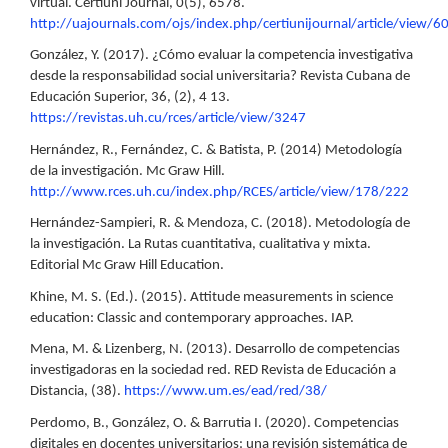
virtual. Certiuni Journal, 0(5), 6578.
http://uajournals.com/ojs/index.php/certiunijournal/article/view/6
González, Y. (2017). ¿Cómo evaluar la competencia investigativa
desde la responsabilidad social universitaria? Revista Cubana de
Educación Superior, 36, (2), 4 13.
https://revistas.uh.cu/rces/article/view/3247
Hernández, R., Fernández, C. & Batista, P. (2014) Metodología
de la investigación. Mc Graw Hill.
http://www.rces.uh.cu/index.php/RCES/article/view/178/222
Hernández-Sampieri, R. & Mendoza, C. (2018). Metodología de
la investigación. La Rutas cuantitativa, cualitativa y mixta.
Editorial Mc Graw Hill Education.
Khine, M. S. (Ed.). (2015). Attitude measurements in science
education: Classic and contemporary approaches. IAP.
Mena, M. & Lizenberg, N. (2013). Desarrollo de competencias
investigadoras en la sociedad red. RED Revista de Educación a
Distancia, (38).
https://www.um.es/ead/red/38/
Perdomo, B., González, O. & Barrutia I. (2020). Competencias
digitales en docentes universitarios: una revisión sistemática de