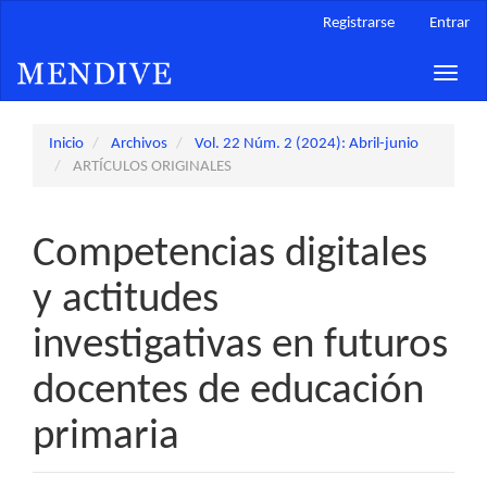
Navegación
Registrarse
Entrar
principal
Contenido
Toggle
principal
naviga
Barra
lateral
Inicio
Archivos
Vol. 22 Núm. 2 (2024): Abril-junio
ARTÍCULOS ORIGINALES
Competencias digitales
y actitudes
investigativas en futuros
docentes de educación
primaria