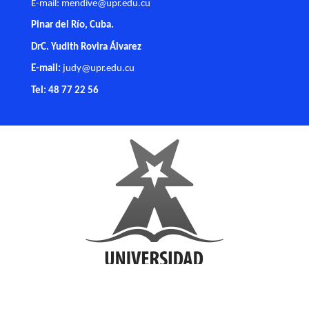
E-mail:
mendive@upr.edu.cu
Pinar del Río, Cuba.
DrC. Yudith Rovira Álvarez
E-mail:
judy@upr.edu.cu
Tel: 48 77 22 56