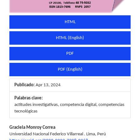
HTML
HTML (English)
PDF
PDF (English)
Publicado:
Apr 13, 2024
Palabras clave:
actitudes investigativas, competencia digital, competencias
tecnológicas
Contenido
Graciela Monroy Correa
Universidad Nacional Federico Villarreal . Lima, Perú