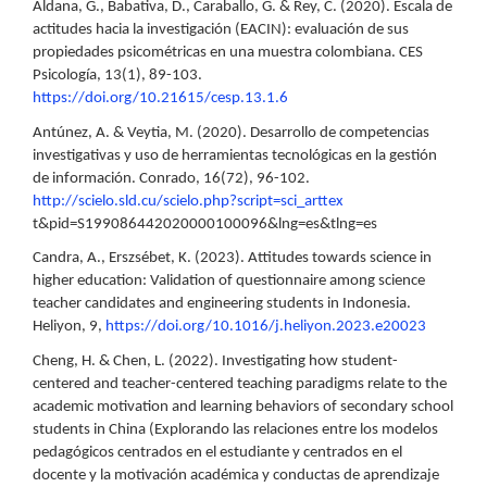
Aldana, G., Babativa, D., Caraballo, G. & Rey, C. (2020). Escala de
actitudes hacia la investigación (EACIN): evaluación de sus
propiedades psicométricas en una muestra colombiana. CES
Psicología, 13(1), 89-103.
https://doi.org/10.21615/cesp.13.1.6
Antúnez, A. & Veytia, M. (2020). Desarrollo de competencias
investigativas y uso de herramientas tecnológicas en la gestión
de información. Conrado, 16(72), 96-102.
http://scielo.sld.cu/scielo.php?script=sci_arttex
t&pid=S199086442020000100096&lng=es&tlng=es
Candra, A., Erszsébet, K. (2023). Attitudes towards science in
higher education: Validation of questionnaire among science
teacher candidates and engineering students in Indonesia.
Heliyon, 9,
https://doi.org/10.1016/j.heliyon.2023.e20023
Cheng, H. & Chen, L. (2022). Investigating how student-
centered and teacher-centered teaching paradigms relate to the
academic motivation and learning behaviors of secondary school
students in China (Explorando las relaciones entre los modelos
pedagógicos centrados en el estudiante y centrados en el
docente y la motivación académica y conductas de aprendizaje