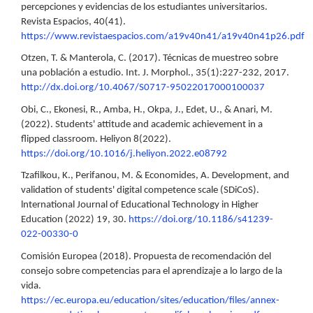
percepciones y evidencias de los estudiantes universitarios.
Revista Espacios, 40(41).
https://www.revistaespacios.com/a19v40n41/a19v40n41p26.pdf
Otzen, T. & Manterola, C. (2017). Técnicas de muestreo sobre
una población a estudio. Int. J. Morphol., 35(1):227-232, 2017.
http://dx.doi.org/10.4067/S0717-95022017000100037
Obi, C., Ekonesi, R., Amba, H., Okpa, J., Edet, U., & Anari, M.
(2022). Students' attitude and academic achievement in a
flipped classroom. Heliyon 8(2022).
https://doi.org/10.1016/j.heliyon.2022.e08792
Tzafilkou, K., Perifanou, M. & Economides, A. Development, and
validation of students' digital competence scale (SDiCoS).
lnternational Journal of Educational Technology in Higher
Education (2022) 19, 30.
https://doi.org/10.1186/s41239-
022-00330-0
Comisión Europea (2018). Propuesta de recomendación del
consejo sobre competencias para el aprendizaje a lo largo de la
vida.
https://ec.europa.eu/education/sites/education/files/annex-