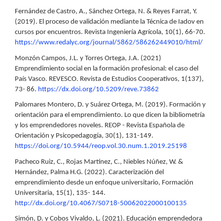
Fernández de Castro, A., Sánchez Ortega, N. & Reyes Farrat, Y.
(2019). El proceso de validación mediante la Técnica de Iadov en
cursos por encuentros. Revista Ingeniería Agrícola, 10(1), 66-70.
https://www.redalyc.org/journal/5862/586262449010/html/
Monzón Campos, J.L. y Torres Ortega, J.A. (2021)
Emprendimiento social en la formación profesional: el caso del
País Vasco. REVESCO. Revista de Estudios Cooperativos, 1(137),
73- 86.
https://dx.doi.org/10.5209/reve.73862
Palomares Montero, D. y Suárez Ortega, M. (2019). Formación y
orientación para el emprendimiento. Lo que dicen la bibliometría
y los emprendedores noveles. REOP - Revista Española de
Orientación y Psicopedagogía, 30(1), 131-149.
https://doi.org/10.5944/reop.vol.30.num.1.2019.25198
Pacheco Ruiz, C., Rojas Martínez, C., Niebles Núñez, W. &
Hernández, Palma H.G. (2022). Caracterización del
emprendimiento desde un enfoque universitario, Formación
Universitaria, 15(1), 135- 144.
http://dx.doi.org/10.4067/S0718-50062022000100135
Simón, D. y Cobos Vivaldo, L. (2021). Educación emprendedora