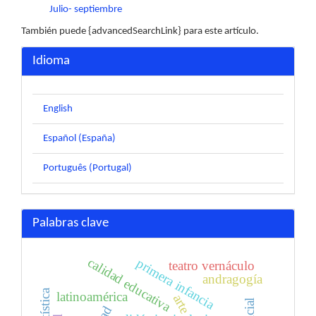
Julio- septiembre
También puede {advancedSearchLink} para este artículo.
Idioma
English
Español (España)
Português (Portugal)
Palabras clave
calidad educativa
primera infancia
teatro vernáculo
andragogía
latinoamérica
arte