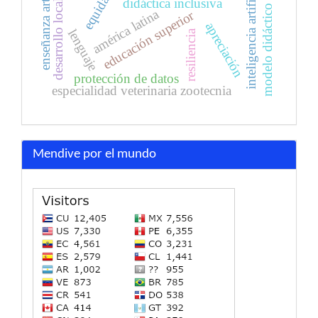
enseñanza artística
inteligencia artificial
equidad
didáctica inclusiva
desarrollo local
modelo didáctico
américa latina
educación superior
apreciación
lenguaje
resiliencia
protección de datos
especialidad veterinaria zootecnia
Mendive por el mundo