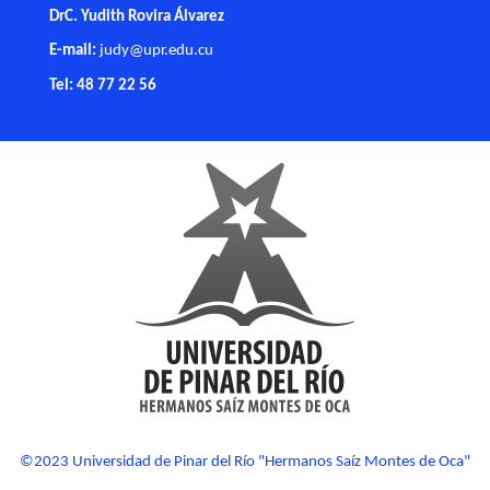
DrC. Yudith Rovira Álvarez
E-mail:
judy@upr.edu.cu
Tel: 48 77 22 56
©2023 Universidad de Pinar del Río "Hermanos Saíz Montes de Oca"