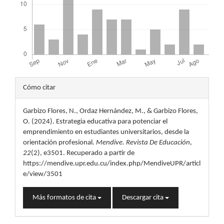
Detalles
Cómo citar
del
Garbizo Flores, N., Ordaz Hernández, M., & Garbizo Flores,
artículo
O. (2024). Estrategia educativa para potenciar el
emprendimiento en estudiantes universitarios, desde la
orientación profesional.
Mendive. Revista De Educación
,
22
(2), e3501. Recuperado a partir de
https://mendive.upr.edu.cu/index.php/MendiveUPR/articl
e/view/3501
Más formatos de cita
Descargar cita