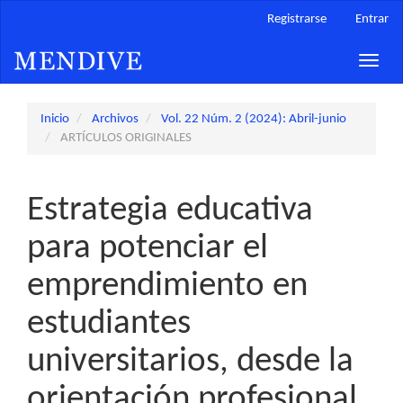
Navegación
Registrarse
Entrar
principal
Contenido
Toggle
principal
naviga
Barra
lateral
Inicio
Archivos
Vol. 22 Núm. 2 (2024): Abril-junio
ARTÍCULOS ORIGINALES
Estrategia educativa
para potenciar el
emprendimiento en
estudiantes
universitarios, desde la
orientación profesional