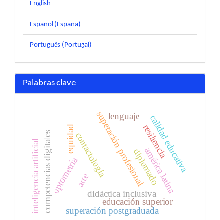
English
Español (España)
Português (Portugal)
Palabras clave
superación profesional
lenguaje
calidad educativa
resiliencia
equidad
competencias digitales
contactología
inteligencia artificial
américa latina
diplomado
optometría
arte
didáctica inclusiva
educación superior
superación postgraduada