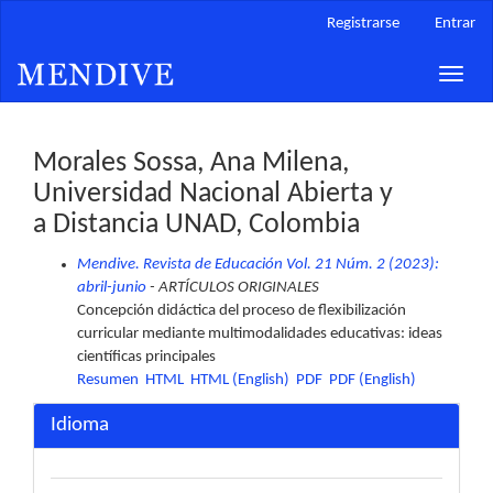
Navegación
Registrarse
Entrar
principal
Contenido
Toggle
principal
naviga
Barra
lateral
Morales Sossa, Ana Milena,
Universidad Nacional Abierta y
a Distancia UNAD, Colombia
Mendive. Revista de Educación Vol. 21 Núm. 2 (2023):
abril-junio
- ARTÍCULOS ORIGINALES
Concepción didáctica del proceso de flexibilización
curricular mediante multimodalidades educativas: ideas
científicas principales
Resumen
HTML
HTML (English)
PDF
PDF (English)
Idioma