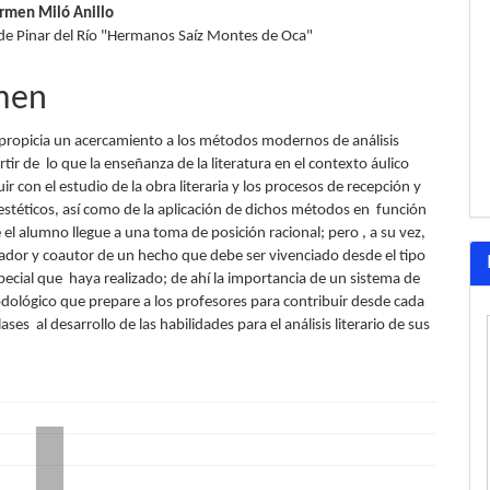
armen Miló Anillo
lo
de Pinar del Río "Hermanos Saíz Montes de Oca"
men
o propicia un acercamiento a los métodos modernos de análisis
partir de lo que la enseñanza de la literatura en el contexto áulico
r con el estudio de la obra literaria y los procesos de recepción y
estéticos, así como de la aplicación de dichos métodos en función
 el alumno llegue a una toma de posición racional; pero , a su vez,
eador y coautor de un hecho que debe ser vivenciado desde el tipo
pecial que haya realizado; de ahí la importancia de un sistema de
dológico que prepare a los profesores para contribuir desde cada
ases al desarrollo de las habilidades para el análisis literario de sus