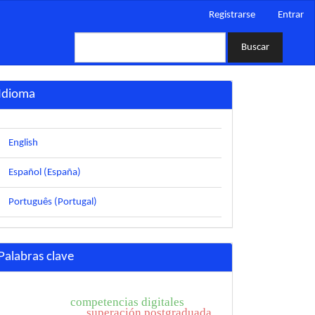
Registrarse
Entrar
Buscar
Idioma
English
Español (España)
Português (Portugal)
Palabras clave
competencias digitales
superación postgraduada