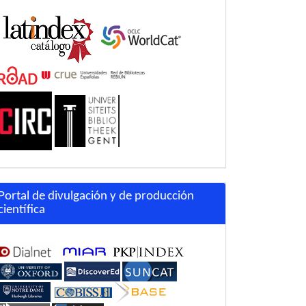
Portal de divulgación y de producción
científica