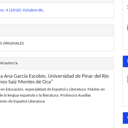
úm. 4 (2016): Octubre-dic.
S ORIGINALES
del autor/a
na Ana García Escobio,
Universidad de Pinar del Río
os Saíz Montes de Oca"
 en Educación, especialidad de Español y Literatura Máster en
de la lengua española y la literatura. Profesora Auxiliar.
nto de Español-Literatura