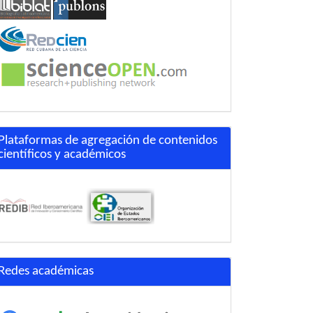
Plataformas de agregación de contenidos
científicos y académicos
Redes académicas