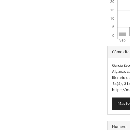
Detal
Cómo cita
del
García Esc
artícu
Algunas c
literario 
14
(4), 31
https://m
Más fo
Número