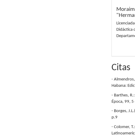
Moraima
"Herman
Licenciada
Didáctica 
Departame
Citas
- Almendros,
Habana: Edic
- Barthes, R.
Época, 99, 5
- Borges, J.
p.9
- Colomer, T.
Latinoameric