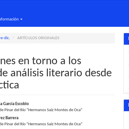
nformación
e-dic.
ARTÍCULOS ORIGINALES
nes en torno a los
análisis literario desde
ctica
nido
a García Escobio
de Pinar del Río "Hermanos Saíz Montes de Oca"
pal
ez Barrera
de Pinar del Río "Hermanos Saíz Montes de Oca"