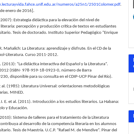
.lecturayvida.fahce.unlf.edu.ar/numeros/a25n1/2501Colomer.pdf
.
 de enero de 2016].
(2007): Estrategia didáctica para la elevación del nivel de
iteraria: percepción y producción crítica de textos en estudiantes
itario. Tesis de doctorado. Instituto Superior Pedagógico “Enrique
 R. Mañalich: La Literatura: aprendizaje y disfrute. En el CD de la
ñol-Literatura. Curso 2011-2012.
. (2013): “La didáctica interactiva del Español y la Literatura”.
2012 (ISBN- 978-959-18-0923-0, número de Barra
0, disponible para su consulta en el CDIP-UCP Pinar del Río).
t al. (1985): Literatura Universal: orientaciones metodológicas
rias. MINED.
J. E. et al. (2011). Introducción a los estudios literarios. La Habana:
blo y Educación.
2010): Sistema de talleres para el tratamiento de la Literatura
contribuya al desarrollo de la competencia literaria en los alumnos
itario. Tesis de Maestría. U.C.P. “Rafael M. de Mendive”. Pinar del