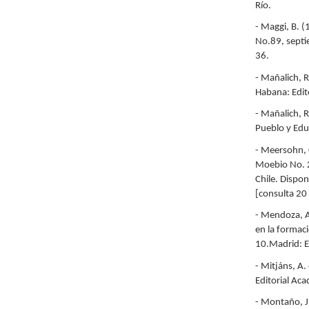
Río.
- Maggi, B. (
No.89, septi
36.
- Mañalich, R
Habana: Edit
- Mañalich, R
Pueblo y Edu
- Meersohn, C
Moebio No. 2
Chile. Dispon
[consulta 20
- Mendoza, A
en la formaci
10.Madrid: E
- Mitjáns, A.
Editorial Ac
- Montaño, J.