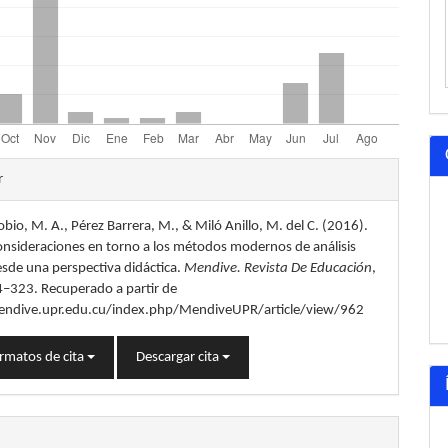
les
r
obio, M. A., Pérez Barrera, M., & Miló Anillo, M. del C. (2016).
lo
onsideraciones en torno a los métodos modernos de análisis
desde una perspectiva didáctica.
Mendive. Revista De Educación
,
4–323. Recuperado a partir de
endive.upr.edu.cu/index.php/MendiveUPR/article/view/962
rmatos de cita
Descargar cita