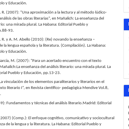
blo y Educación.
. R. (2007): “Una aproximación a la lectura y al método lúdico-
análisis de las obras literarias”, en Mañalich: La enseñanza del
rario: una mirada plural. La Habana: Editorial Pueblo y
p.88-93.
. R. y A. M. Abello (2010): (Re) novando la enseñanza –
e la lengua española y la literatura. (Compilación). La Habana:
blo y Educación.
 García, M. (2007): “Para un acertado encuentro con el texto
n Mañalich:La enseñanza del análisis literario: una mirada plural. La
orial Pueblo y Educación, pp.13-23.
“La vinculación de los elementos paraliterarios y literarios en el
texto literario I”, en Revista científico- pedagógica Mendive Vol.8,
.
89): Fundamentos y técnicas del análisis literario.Madrid: Editorial
(2007) (Comp.): El enfoque cognitivo, comunicativo y sociocultural
za de la lengua y la literatura. La Habana: Editorial Pueblo y