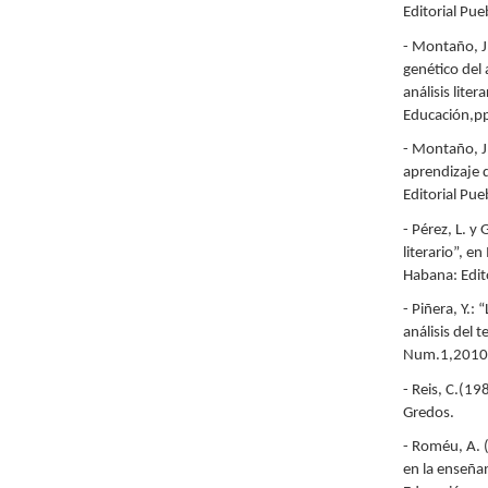
Editorial Pue
- Montaño, J
genético del 
análisis lite
Educación,p
- Montaño, J
aprendizaje d
Editorial Pue
- Pérez, L. y
literario”, e
Habana: Edit
- Piñera, Y.: 
análisis del 
Num.1,2010
- Reis, C.(19
Gredos.
- Roméu, A. 
en la enseñan