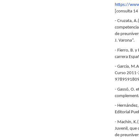
https://www
[consulta 14
- Cruzata, A.
competencia l
de preunivers
J. Varona”.
- Fierro, B. y
carrera Espa
- García, M.A
Curso 2011-
978959180923
- Gassó, O. e
complementa
- Hernández, 
Editorial Pue
- Machín, K.(
Juvenil, que 
de preunivers