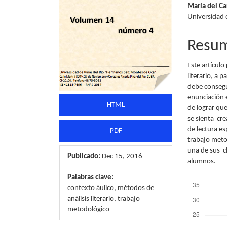
María del C
artículo
artícu
Universidad 
Resu
Este artícul
literario, a 
debe consegui
enunciación 
HTML
de lograr que
se sienta cr
de lectura es
PDF
trabajo meto
una de sus cl
Publicado:
Dec 15, 2016
alumnos.
Palabras clave:
Descargas
contexto áulico, métodos de
análisis literario, trabajo
metodológico