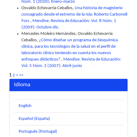
Núm. 1 (2020): Enero-marzo
Osvaldo Echevarría Ceballos,
Una historia de magisterio
consagrado desde el extremo de la Isla: Roberto Carbonell
Fors
,
Mendive. Revista de Educación: Vol. 8 Núm. 1
(2009): Octubre-dic.
Mercedes Moleiro Hernández, Osvaldo Echevarría
Ceballos,
¿Cómo diseñar un programa de bioquímica
clínica, para los tecnólogos de la salud en el perfil de
laboratorio clínico teniendo en cuenta los nuevos
enfoques didácticos?
,
Mendive. Revista de Educación:
Vol. 5 Núm. 3 (2007): Abril-junio
1
2
>
>>
Idioma
English
Español (España)
Português (Portugal)