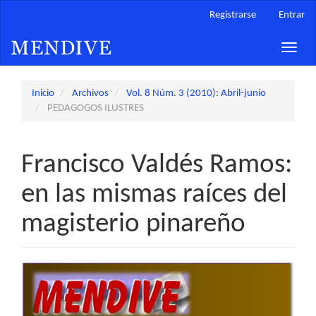
Navegación
Registrarse
Entrar
principal
Contenido
Toggle
principal
naviga
Barra
lateral
Inicio
Archivos
Vol. 8 Núm. 3 (2010): Abril-junio
PEDAGOGOS ILUSTRES
Francisco Valdés Ramos:
en las mismas raíces del
magisterio pinareño
Barra
lateral