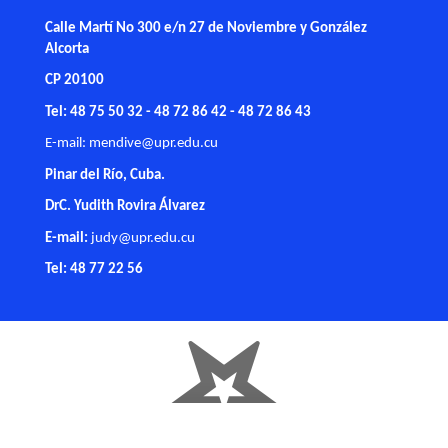
Calle Martí No 300 e/n 27 de Noviembre y González
Alcorta
CP 20100
Tel: 48 75 50 32 - 48 72 86 42 - 48 72 86 43
E-mail:
mendive@upr.edu.cu
Pinar del Río, Cuba.
DrC. Yudith Rovira Álvarez
E-mail:
judy@upr.edu.cu
Tel: 48 77 22 56