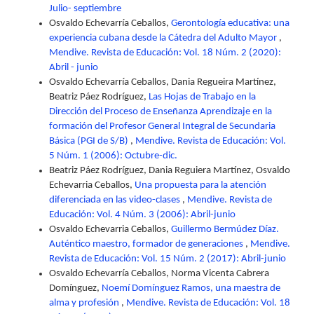
Julio- septiembre
Osvaldo Echevarría Ceballos,
Gerontología educativa: una
experiencia cubana desde la Cátedra del Adulto Mayor
,
Mendive. Revista de Educación: Vol. 18 Núm. 2 (2020):
Abril - junio
Osvaldo Echevarría Ceballos, Dania Regueira Martínez,
Beatriz Páez Rodríguez,
Las Hojas de Trabajo en la
Dirección del Proceso de Enseñanza Aprendizaje en la
formación del Profesor General Integral de Secundaria
Básica (PGI de S/B)
,
Mendive. Revista de Educación: Vol.
5 Núm. 1 (2006): Octubre-dic.
Beatriz Páez Rodríguez, Dania Reguiera Martínez, Osvaldo
Echevarria Ceballos,
Una propuesta para la atención
diferenciada en las video-clases
,
Mendive. Revista de
Educación: Vol. 4 Núm. 3 (2006): Abril-junio
Osvaldo Echevarria Ceballos,
Guillermo Bermúdez Díaz.
Auténtico maestro, formador de generaciones
,
Mendive.
Revista de Educación: Vol. 15 Núm. 2 (2017): Abril-junio
Osvaldo Echevarría Ceballos, Norma Vicenta Cabrera
Domínguez,
Noemí Domínguez Ramos, una maestra de
alma y profesión
,
Mendive. Revista de Educación: Vol. 18