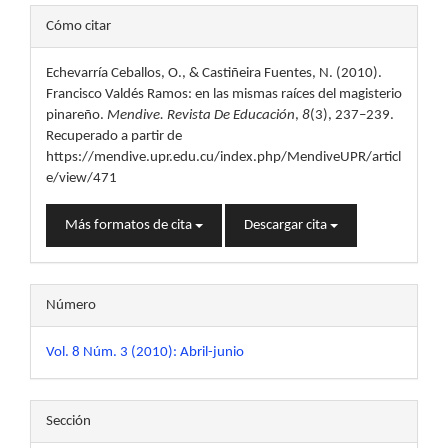
Detalles
Cómo citar
del
Echevarría Ceballos, O., & Castiñeira Fuentes, N. (2010).
artículo
Francisco Valdés Ramos: en las mismas raíces del magisterio
pinareño.
Mendive. Revista De Educación
,
8
(3), 237–239.
Recuperado a partir de
https://mendive.upr.edu.cu/index.php/MendiveUPR/articl
e/view/471
Más formatos de cita
Descargar cita
Número
Vol. 8 Núm. 3 (2010): Abril-junio
Sección