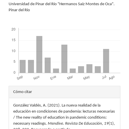
Universidad de Pinar del Río "Hermanos Saíz Montes de Oca".
principal
Pinar del Río
del
Descargas
artículo
Detalles
Cómo citar
del
González Valdés, A. (2021). La nueva realidad de la
artículo
educación en condiciones de pandemia: lecturas necesarias
/ The new reality of education in pandemic conditions:
necessary readings.
Mendive. Revista De Educación
,
19
(1),