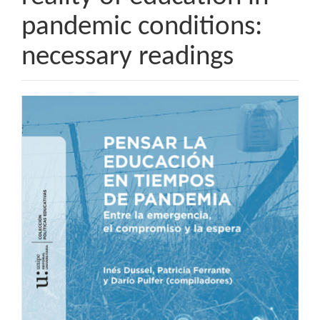
pandemic conditions:
necessary readings
Barra
lateral
del
artículo