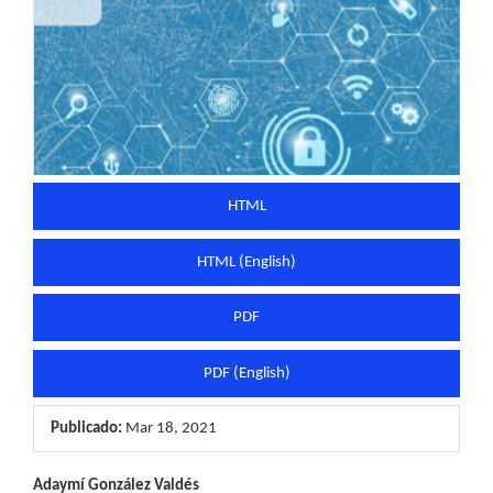
HTML
HTML (English)
PDF
PDF (English)
Publicado:
Mar 18, 2021
Contenido
Adaymí González Valdés