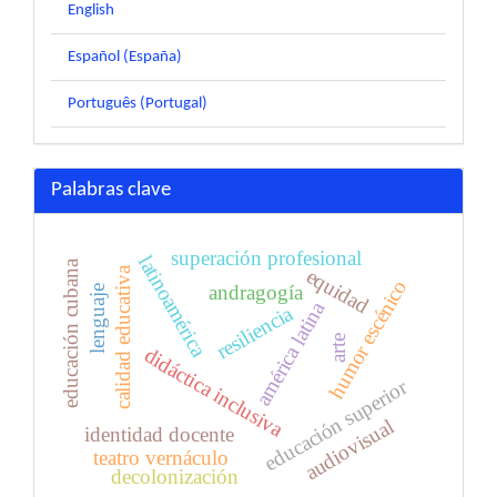
English
Español (España)
Português (Portugal)
Palabras clave
superación profesional
latinoamérica
educación cubana
calidad educativa
equidad
humor escénico
andragogía
lenguaje
américa latina
resiliencia
arte
didáctica inclusiva
educación superior
audiovisual
identidad docente
teatro vernáculo
decolonización