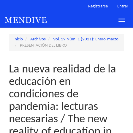
Navegación
Registrarse
Entrar
principal
Contenido
Toggle
principal
naviga
Barra
lateral
Inicio
Archivos
Vol. 19 Núm. 1 (2021): Enero-marzo
PRESENTACIÓN DEL LIBRO
La nueva realidad de la
educación en
condiciones de
pandemia: lecturas
necesarias / The new
reality of education in