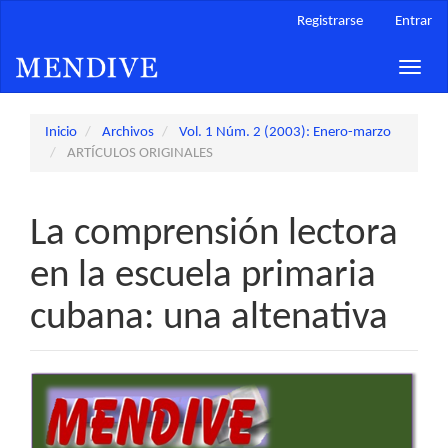
Navegación
Registrarse
Entrar
principal
Contenido
Toggle
principal
naviga
Barra
lateral
Inicio
Archivos
Vol. 1 Núm. 2 (2003): Enero-marzo
ARTÍCULOS ORIGINALES
La comprensión lectora
en la escuela primaria
cubana: una altenativa
Barra
lateral