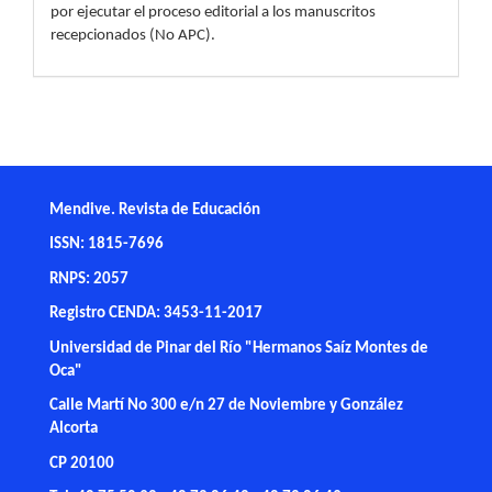
por ejecutar el proceso editorial a los manuscritos
recepcionados (No APC).
Mendive. Revista de Educación
ISSN: 1815-7696
RNPS: 2057
Registro CENDA: 3453-11-2017
Universidad de Pinar del Río "Hermanos Saíz Montes de
Oca"
Calle Martí No 300 e/n 27 de Noviembre y González
Alcorta
CP 20100