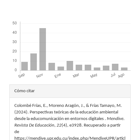
Descargas
Detalles
Cómo citar
del
Colombé Frías, E., Moreno Aragón, J., & Frías Tamayo, M.
artículo
(2024). Perspectivas teóricas de la educación ambiental
desde la educomunicación en entornos digitales .
Mendive.
Revista De Educación
,
22
(4), e3928. Recuperado a partir
de
https://mendive.upr.edu.cu/index.php/MendiveUPR/articl