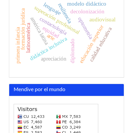
modelo didáctico
lenguaje
resiliencia
superación profesional
formación jurídica
decolonización
contactología
américa latina
optometría
audiovisual
latinoamérica
educación superior
equidad
calidad educativa
primera infancia
arte
didáctica inclusiva
diplomado
apreciación
Mendive por el mundo