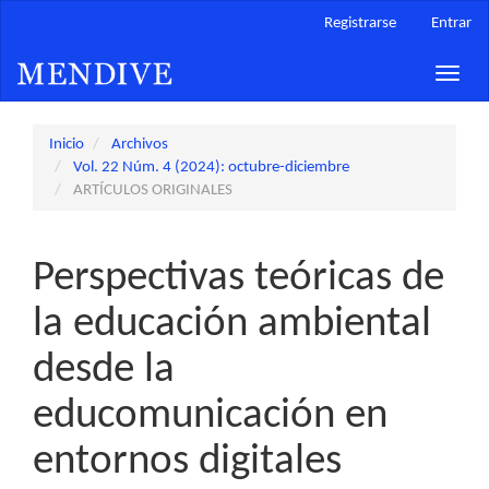
Navegación
Registrarse
Entrar
principal
Contenido
Toggle
principal
naviga
Barra
lateral
Inicio
Archivos
Vol. 22 Núm. 4 (2024): octubre-diciembre
ARTÍCULOS ORIGINALES
Perspectivas teóricas de
la educación ambiental
desde la
educomunicación en
entornos digitales