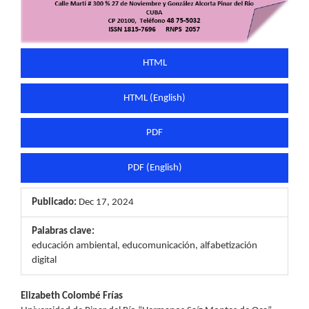
HTML
HTML (English)
PDF
PDF (English)
Publicado:
Dec 17, 2024
Palabras clave:
educación ambiental, educomunicación, alfabetización
digital
Contenido
Elizabeth Colombé Frías