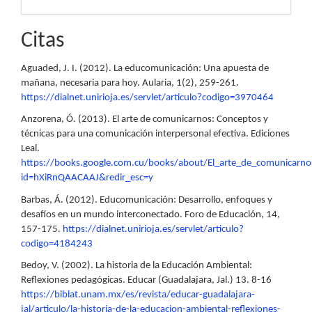
Citas
Aguaded, J. I. (2012). La educomunicación: Una apuesta de
mañana, necesaria para hoy. Aularia, 1(2), 259-261.
https://dialnet.unirioja.es/servlet/articulo?codigo=3970464
Anzorena, Ó. (2013). El arte de comunicarnos: Conceptos y
técnicas para una comunicación interpersonal efectiva. Ediciones
Leal.
https://books.google.com.cu/books/about/El_arte_de_comunicarno
id=hXiRnQAACAAJ&redir_esc=y
Barbas, Á. (2012). Educomunicación: Desarrollo, enfoques y
desafíos en un mundo interconectado. Foro de Educación, 14,
157-175.
https://dialnet.unirioja.es/servlet/articulo?
codigo=4184243
Bedoy, V. (2002). La historia de la Educación Ambiental:
Reflexiones pedagógicas. Educar (Guadalajara, Jal.) 13. 8-16
https://biblat.unam.mx/es/revista/educar-guadalajara-
jal/articulo/la-historia-de-la-educacion-ambiental-reflexiones-