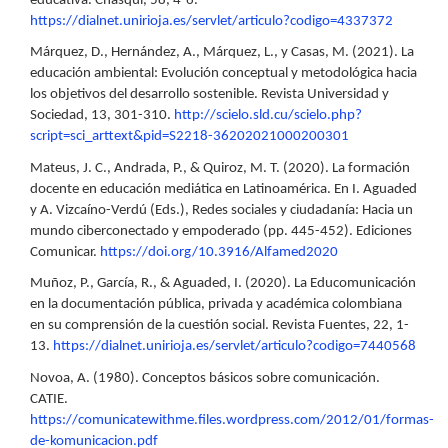
educativa. Chasqui, 58, 4-6.
https://dialnet.unirioja.es/servlet/articulo?codigo=4337372
Márquez, D., Hernández, A., Márquez, L., y Casas, M. (2021). La
educación ambiental: Evolución conceptual y metodológica hacia
los objetivos del desarrollo sostenible. Revista Universidad y
Sociedad, 13, 301-310.
http://scielo.sld.cu/scielo.php?
script=sci_arttext&pid=S2218-36202021000200301
Mateus, J. C., Andrada, P., & Quiroz, M. T. (2020). La formación
docente en educación mediática en Latinoamérica. En I. Aguaded
y A. Vizcaíno-Verdú (Eds.), Redes sociales y ciudadanía: Hacia un
mundo ciberconectado y empoderado (pp. 445-452). Ediciones
Comunicar.
https://doi.org/10.3916/Alfamed2020
Muñoz, P., García, R., & Aguaded, I. (2020). La Educomunicación
en la documentación pública, privada y académica colombiana
en su comprensión de la cuestión social. Revista Fuentes, 22, 1-
13.
https://dialnet.unirioja.es/servlet/articulo?codigo=7440568
Novoa, A. (1980). Conceptos básicos sobre comunicación.
CATIE.
https://comunicatewithme.files.wordpress.com/2012/01/formas-
de-komunicacion.pdf