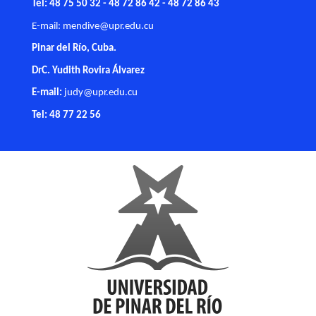
Tel: 48 75 50 32 - 48 72 86 42 - 48 72 86 43
E-mail:
mendive@upr.edu.cu
Pinar del Río, Cuba.
DrC. Yudith Rovira Álvarez
E-mail:
judy@upr.edu.cu
Tel: 48 77 22 56