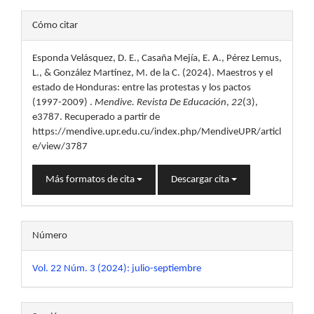
Detalles
Cómo citar
del
Esponda Velásquez, D. E., Casaña Mejía, E. A., Pérez Lemus,
artículo
L., & González Martínez, M. de la C. (2024). Maestros y el
estado de Honduras: entre las protestas y los pactos
(1997-2009) .
Mendive. Revista De Educación
,
22
(3),
e3787. Recuperado a partir de
https://mendive.upr.edu.cu/index.php/MendiveUPR/articl
e/view/3787
Más formatos de cita
Descargar cita
Número
Vol. 22 Núm. 3 (2024): julio-septiembre