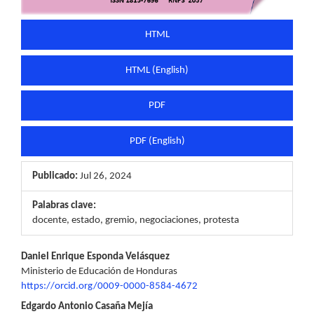
HTML
HTML (English)
PDF
PDF (English)
Publicado:
Jul 26, 2024
Palabras clave:
docente, estado, gremio, negociaciones, protesta
Contenido
Daniel Enrique Esponda Velásquez
Ministerio de Educación de Honduras
principal
https://orcid.org/0009-0000-8584-4672
del
Edgardo Antonio Casaña Mejía