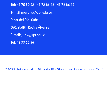
Calle Martí No 300 e/n 27 de Noviembre y González
Alcorta
CP 20100
Tel: 48 75 50 32 - 48 72 86 42 - 48 72 86 43
E-mail:
mendive@upr.edu.cu
Pinar del Río, Cuba.
DrC. Yudith Rovira Álvarez
E-mail:
judy@upr.edu.cu
Tel: 48 77 22 56
©2023 Universidad de Pinar del Río "Hermanos Saíz Montes de Oca"