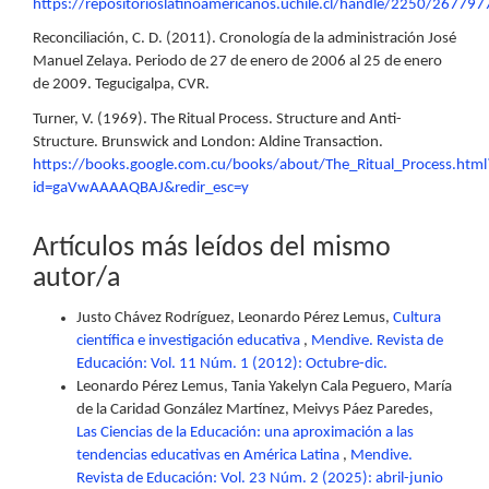
https://repositorioslatinoamericanos.uchile.cl/handle/2250/267797
Reconciliación, C. D. (2011). Cronología de la administración José
Manuel Zelaya. Periodo de 27 de enero de 2006 al 25 de enero
de 2009. Tegucigalpa, CVR.
Turner, V. (1969). The Ritual Process. Structure and Anti-
Structure. Brunswick and London: Aldine Transaction.
https://books.google.com.cu/books/about/The_Ritual_Process.html
id=gaVwAAAAQBAJ&redir_esc=y
Artículos más leídos del mismo
autor/a
Justo Chávez Rodríguez, Leonardo Pérez Lemus,
Cultura
científica e investigación educativa
,
Mendive. Revista de
Educación: Vol. 11 Núm. 1 (2012): Octubre-dic.
Leonardo Pérez Lemus, Tania Yakelyn Cala Peguero, María
de la Caridad González Martínez, Meivys Páez Paredes,
Las Ciencias de la Educación: una aproximación a las
tendencias educativas en América Latina
,
Mendive.
Revista de Educación: Vol. 23 Núm. 2 (2025): abril-junio