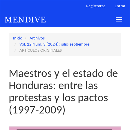
Navegación
Registrarse
Entrar
principal
Contenido
Toggle
principal
naviga
Barra
lateral
Inicio
Archivos
Vol. 22 Núm. 3 (2024): julio-septiembre
ARTÍCULOS ORIGINALES
Maestros y el estado de
Honduras: entre las
protestas y los pactos
(1997-2009)