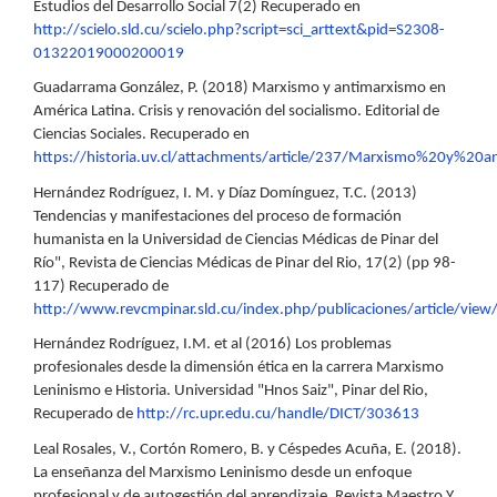
Estudios del Desarrollo Social 7(2) Recuperado en
http://scielo.sld.cu/scielo.php?script=sci_arttext&pid=S2308-
01322019000200019
Guadarrama González, P. (2018) Marxismo y antimarxismo en
América Latina. Crisis y renovación del socialismo. Editorial de
Ciencias Sociales. Recuperado en
https://historia.uv.cl/attachments/article/237/Marxismo%20y%
Hernández Rodríguez, I. M. y Díaz Domínguez, T.C. (2013)
Tendencias y manifestaciones del proceso de formación
humanista en la Universidad de Ciencias Médicas de Pinar del
Río", Revista de Ciencias Médicas de Pinar del Rio, 17(2) (pp 98-
117) Recuperado de
http://www.revcmpinar.sld.cu/index.php/publicaciones/article/vie
Hernández Rodríguez, I.M. et al (2016) Los problemas
profesionales desde la dimensión ética en la carrera Marxismo
Leninismo e Historia. Universidad "Hnos Saiz", Pinar del Rio,
Recuperado de
http://rc.upr.edu.cu/handle/DICT/303613
Leal Rosales, V., Cortón Romero, B. y Céspedes Acuña, E. (2018).
La enseñanza del Marxismo Leninismo desde un enfoque
profesional y de autogestión del aprendizaje. Revista Maestro Y