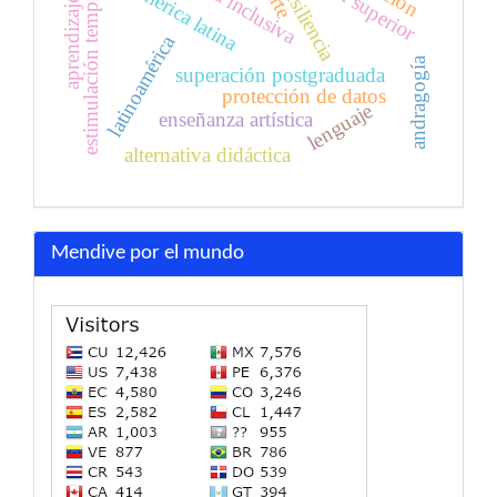
aprendizaje móvil
estimulación temprana
américa latina
resiliencia
arte
latinoamérica
andragogía
superación postgraduada
protección de datos
lenguaje
enseñanza artística
alternativa didáctica
Mendive por el mundo