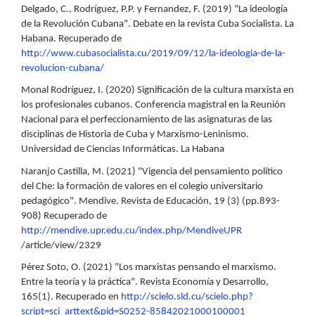
Delgado, C., Rodríguez, P.P. y Fernandez, F. (2019) "La ideología
de la Revolución Cubana". Debate en la revista Cuba Socialista. La
Habana. Recuperado de
http://www.cubasocialista.cu/2019/09/12/la-ideologia-de-la-
revolucion-cubana/
Monal Rodríguez, I. (2020) Significación de la cultura marxista en
los profesionales cubanos. Conferencia magistral en la Reunión
Nacional para el perfeccionamiento de las asignaturas de las
disciplinas de Historia de Cuba y Marxismo-Leninismo.
Universidad de Ciencias Informáticas. La Habana
Naranjo Castilla, M. (2021) "Vigencia del pensamiento político
del Che: la formación de valores en el colegio universitario
pedagógico". Mendive. Revista de Educación, 19 (3) (pp.893-
908) Recuperado de
http://mendive.upr.edu.cu/index.php/MendiveUPR
/article/view/2329
Pérez Soto, O. (2021) "Los marxistas pensando el marxismo.
Entre la teoría y la práctica". Revista Economía y Desarrollo,
165(1). Recuperado en
http://scielo.sld.cu/scielo.php?
script=sci_arttext&pid=S0252-85842021000100001