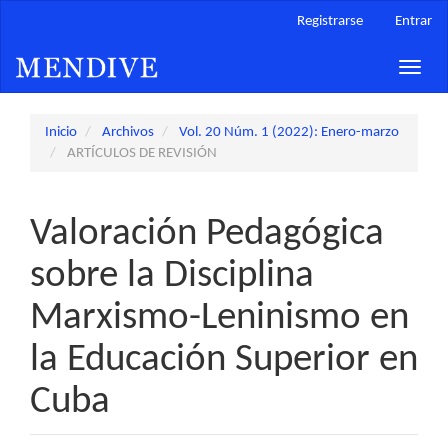
Navegación
Registrarse
Entrar
principal
Contenido
Toggle
principal
naviga
Barra
lateral
Inicio
Archivos
Vol. 20 Núm. 1 (2022): Enero-marzo
ARTÍCULOS DE REVISIÓN
Valoración Pedagógica
sobre la Disciplina
Marxismo-Leninismo en
la Educación Superior en
Cuba