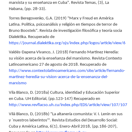
marxista y su enseñanza en Cuba". Revista Temas, (3), La
Habana, (pp. 28-33).
Torres Beregovenko, G.A. (2019) "Marx y Freud en América
Latina. Política, psicoanálisis y religión en tiempos de terror de
Bruno Boostels". Revista de investigación filosófica y teoría socia
Dialektika. Recuperado de
https://journal.dialektika.org/ojs/index.php/logos/article/view/6
Valdés-Dapena Vivanco, J. (2018) Fernando Martínez Heredia:
su visión acerca de la enseñanza del marxismo. Revista Contexto
Latinoamericano 27 de agosto de 2018. Recuperado de
http://www.contextolatinoamericano.com/site/article/fernando-
martinez-heredia-su-vision-acerca-de-la-ensenanza-del-
marxismo
Vila Blanco, D. (2018a) Cultura, identidad y Educación Superior
en Cuba. UH Editorial, (pp.123-147) Recuperado en
http://www.revflacso.uh.cu/index.php/EDS/article/view/107/107
Vilá Blanco, D, (2018b) "La altanería comunista: V. I. Lenin en sus
y `nuestros laberintos'". Revista Estudios del Desarrollo Social:
Cuba y América Latina, 6(1), Enero-Abril 2018, (pp.186-207),