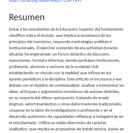
principal
http://orcid.org/0000-0002-7128-7497
del
Resumen
artículo
Dotar a los estudiantes de la Educación Superior del fundamento
científico sobre el mundo, que implica la enseñanza de los
principios del marxismo, responde a estrategias políticas e
institucionales. El ejercicio sostenido de esa actividad durante
décadas ha engendrado un fórum didáctico de discusión,
espontáneo, formal e informal, donde participan instituciones,
profesores, alumnos y sectores de la sociedad civil;
estableciendo un vínculo con la realidad que influye en los
ajustes periódicos a la disciplina. Este artículo se incorpora a ese
debate con el objetivo de contextualizar, analizar e interpretar las
ideas, enfoques y argumentos novedosos de autores disímiles,
en su mayoría del último quinquenio; tratando de evadir
dogmas, adoctrinamientos u otras deformaciones tradicionales,
cooperar en la labor de investigadores o profesores y en el
desarrollo autónomo de capacidades reflexivas e indagatorias en
el estudiantado. Utiliza un relato diacrónico de carácter
cualitativo, que resulta en propuestas de índole teórica, dadas en