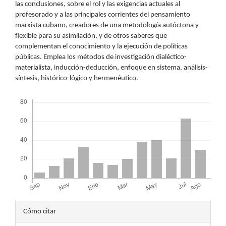
las conclusiones, sobre el rol y las exigencias actuales al
profesorado y a las principales corrientes del pensamiento
marxista cubano, creadores de una metodología autóctona y
flexible para su asimilación, y de otros saberes que
complementan el conocimiento y la ejecución de políticas
públicas. Emplea los métodos de investigación dialéctico-
materialista, inducción-deducción, enfoque en sistema, análisis-
síntesis, histórico-lógico y hermenéutico.
Descargas
Detalles
Cómo citar