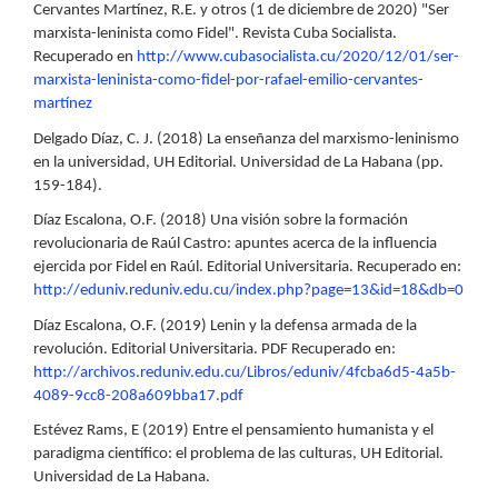
Cervantes Martínez, R.E. y otros (1 de diciembre de 2020) "Ser
marxista-leninista como Fidel". Revista Cuba Socialista.
Recuperado en
http://www.cubasocialista.cu/2020/12/01/ser-
marxista-leninista-como-fidel-por-rafael-emilio-cervantes-
martínez
Delgado Díaz, C. J. (2018) La enseñanza del marxismo-leninismo
en la universidad, UH Editorial. Universidad de La Habana (pp.
159-184).
Díaz Escalona, O.F. (2018) Una visión sobre la formación
revolucionaria de Raúl Castro: apuntes acerca de la influencia
ejercida por Fidel en Raúl. Editorial Universitaria. Recuperado en:
http://eduniv.reduniv.edu.cu/index.php?page=13&id=18&db=0
Díaz Escalona, O.F. (2019) Lenin y la defensa armada de la
revolución. Editorial Universitaria. PDF Recuperado en:
http://archivos.reduniv.edu.cu/Libros/eduniv/4fcba6d5-4a5b-
4089-9cc8-208a609bba17.pdf
Estévez Rams, E (2019) Entre el pensamiento humanista y el
paradigma científico: el problema de las culturas, UH Editorial.
Universidad de La Habana.