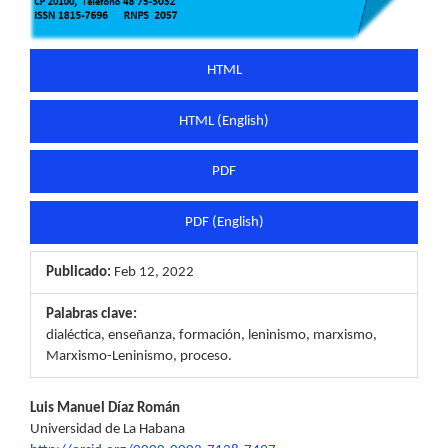
HTML
HTML (English)
PDF
PDF (English)
Publicado:
Feb 12, 2022
Palabras clave:
dialéctica, enseñanza, formación, leninismo, marxismo,
Marxismo-Leninismo, proceso.
Contenido
Luis Manuel Díaz Román
Universidad de La Habana