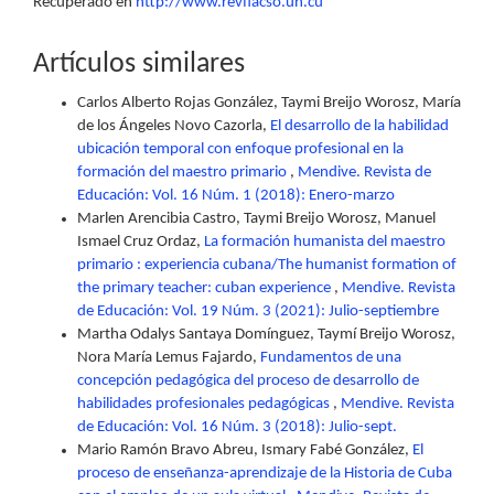
Recuperado en
http://www.revflacso.uh.cu
Artículos similares
Carlos Alberto Rojas González, Taymi Breijo Worosz, María
de los Ángeles Novo Cazorla,
El desarrollo de la habilidad
ubicación temporal con enfoque profesional en la
formación del maestro primario
,
Mendive. Revista de
Educación: Vol. 16 Núm. 1 (2018): Enero-marzo
Marlen Arencibia Castro, Taymi Breijo Worosz, Manuel
Ismael Cruz Ordaz,
La formación humanista del maestro
primario : experiencia cubana/The humanist formation of
the primary teacher: cuban experience
,
Mendive. Revista
de Educación: Vol. 19 Núm. 3 (2021): Julio-septiembre
Martha Odalys Santaya Domínguez, Taymí Breijo Worosz,
Nora María Lemus Fajardo,
Fundamentos de una
concepción pedagógica del proceso de desarrollo de
habilidades profesionales pedagógicas
,
Mendive. Revista
de Educación: Vol. 16 Núm. 3 (2018): Julio-sept.
Mario Ramón Bravo Abreu, Ismary Fabé González,
El
proceso de enseñanza-aprendizaje de la Historia de Cuba