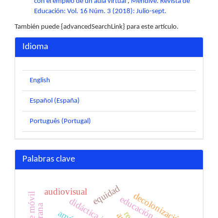
con el empleo de un aula virtual
,
Mendive. Revista de
Educación: Vol. 16 Núm. 3 (2018): Julio-sept.
También puede {advancedSearchLink} para este artículo.
Idioma
English
Español (España)
Português (Portugal)
Palabras clave
equidad
audiovisual
decolonización
educación superior
didáctica inclusiva