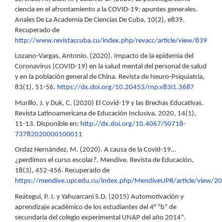
ciencia en el afrontamiento a la COVID-19: apuntes generales.
Anales De La Academia De Ciencias De Cuba, 10(2), e839.
Recuperado de
http://www.revistaccuba.cu/index.php/revacc/article/view/839
Lozano-Vargas, Antonio. (2020). Impacto de la epidemia del
Coronavirus (COVID-19) en la salud mental del personal de salud
y en la población general de China. Revista de Neuro-Psiquiatría,
83(1), 51-56.
https://dx.doi.org/10.20453/rnp.v83i1.3687
Murillo, J. y Duk, C. (2020) El Covid-19 y las Brechas Educativas.
Revista Latinoamericana de Educación Inclusiva, 2020, 14(1),
11-13. Disponible en:
http://dx.doi.org/10.4067/S0718-
73782020000100011
Ordaz Hernández, M. (2020). A causa de la Covid-19…
¿perdimos el curso escolar?. Mendive. Revista de Educación,
18(3), 452-456. Recuperado de
https://mendive.upr.edu.cu/index.php/MendiveUPR/article/view/2
Reátegui, P. J. y Yahuarcani S.D. (2015) Automotivación y
aprendizaje académico de los estudiantes del 4° "b" de
secundaria del colegio experimental UNAP del año 2014".