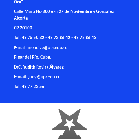
Oca"
Calle Martí No 300 e/n 27 de Noviembre y González
Alcorta
CP 20100
Tel: 48 75 50 32 - 48 72 86 42 - 48 72 86 43
E-mail:
mendive@upr.edu.cu
Pinar del Río, Cuba.
DrC. Yudith Rovira Álvarez
E-mail:
judy@upr.edu.cu
Tel: 48 77 22 56