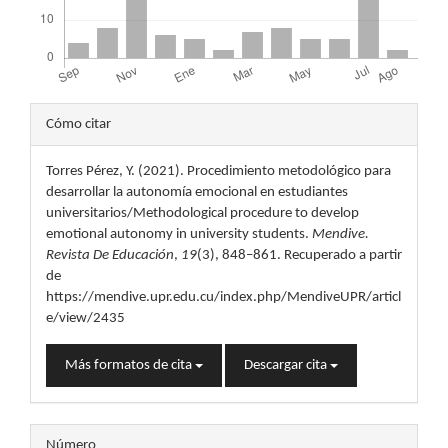
Detalles
Cómo citar
del
Torres Pérez, Y. (2021). Procedimiento metodológico para
artículo
desarrollar la autonomía emocional en estudiantes
universitarios/Methodological procedure to develop
emotional autonomy in university students.
Mendive.
Revista De Educación
,
19
(3), 848–861. Recuperado a partir
de
https://mendive.upr.edu.cu/index.php/MendiveUPR/articl
e/view/2435
Más formatos de cita
Descargar cita
Número