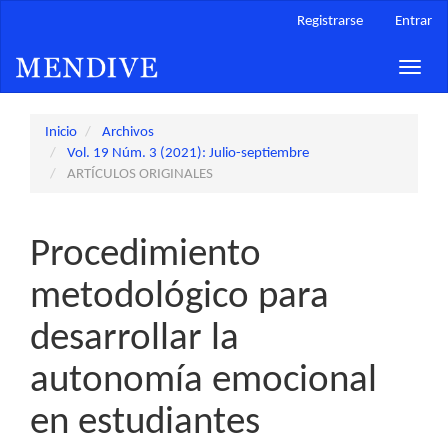
Navegación
Registrarse
Entrar
principal
Contenido
Toggle
principal
naviga
Barra
lateral
Inicio
Archivos
Vol. 19 Núm. 3 (2021): Julio-septiembre
ARTÍCULOS ORIGINALES
Procedimiento
metodológico para
desarrollar la
autonomía emocional
en estudiantes