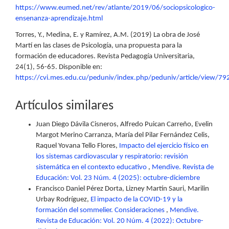
https://www.eumed.net/rev/atlante/2019/06/sociopsicologico-
ensenanza-aprendizaje.html
Torres, Y., Medina, E. y Ramírez, A.M. (2019) La obra de José
Martí en las clases de Psicología, una propuesta para la
formación de educadores. Revista Pedagogía Universitaria,
24(1), 56-65. Disponible en:
https://cvi.mes.edu.cu/peduniv/index.php/peduniv/article/view/79
Artículos similares
Juan Diego Dávila Cisneros, Alfredo Puican Carreño, Evelin
Margot Merino Carranza, María del Pilar Fernández Celis,
Raquel Yovana Tello Flores,
Impacto del ejercicio físico en
los sistemas cardiovascular y respiratorio: revisión
sistemática en el contexto educativo
,
Mendive. Revista de
Educación: Vol. 23 Núm. 4 (2025): octubre-diciembre
Francisco Daniel Pérez Dorta, Lizney Martín Sauri, Marilin
Urbay Rodríguez,
El impacto de la COVID-19 y la
formación del sommelier. Consideraciones
,
Mendive.
Revista de Educación: Vol. 20 Núm. 4 (2022): Octubre-