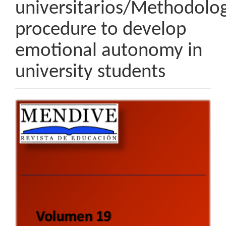
universitarios/Methodolog
procedure to develop
emotional autonomy in
university students
Barra
lateral
del
artículo