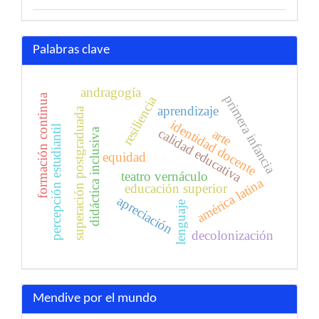
Palabras clave
andragogía
formación continua
primera infancia
resiliencia
aprendizaje
superación postgraduada
identidad docente
percepción estudiantil
calidad educativa
arte
didáctica inclusiva
equidad
teatro vernáculo
américa latina
educación superior
apreciación
lenguaje
decolonización
Mendive por el mundo