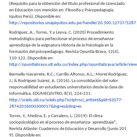
(Requisito para la obtención del título profesional de Licenciado
en Educación con mención en: Filosofía y Psicopedagogía.
Iquitos Perú). Disponible en:
http://repositorios.unapiquitos.edu.pe/handle/20.500.12737/5287
Rodríguez, A., Torres, Y. y Leyva, C. (2020) Procedimiento
metodológico para perfeccionar el proceso de enseñanza-
aprendizaje de la asignatura Historia de la Psicología en la
formación del psicopedagogo. Revista Opuntia Brava, 12(4),
110-122. Disponible en:
http://opuntiabrava.ult.edu.cu/index.php/opuntiabrava/article/vi
Bermello Navarrete, R.C.; Carrillo Alfonso, A.L.; Moret Rodríguez,
J.; & Rodríguez Suárez, A. (2016). La consolidación del valor
responsabilidad en estudiantes universitarios desde la clase de
Informática. EDUMECENTRO, 8(3), 224-231.
http://scielo.sld.cu/scielo.php?script=sci_arttext&pid=S2077-
28742016000300017&lng=es&tlng=es
Torres, Y., Medina, E. y Carralero, L. (2019): El clima
sociopsicológico en el proceso de enseñanza- aprendizaje",
Revista Atlante: Cuadernos de Educación y Desarrollo (junio 201
9). Disponible en: