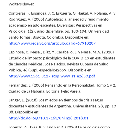
WoltersKluwer.
Contreras, F. Espinosa, J. C. Esguerra, G. Haikal, A. Polanía, A. y
Rodríguez, A. (2005) Autoeficacia, ansiedad y rendimiento
académico en adolescentes. Diversitas: Perspectivas en
Psicología, 1(2), julio-diciembre, pp. 183-194. Universidad
Santo Tomás. Bogotá, Colombia. Disponible en:
http://www.redalyc.org/articulo.oa?id=67910207
Espinosa, Y., Mesa., Díaz, Y., Caraballo, L. y Mesa, M.A. (2020)
Estudio del impacto psicológico de la COVID-19 en estudiantes
de Ciencias Médicas, Los Palacios. Revista Cubana de Salud
Pública, 46 (Supl. especial):e2659. Disponible en:
http://www.1561-3127-rcsp-www-s1-e2659.pdf
Fernández, L. (2005) Pensando en la Personalidad. Tomo 1 y 2.
Ciudad de La Habana, Editorial Félix Varela.
Langer, E. (2018) Los miedos en tiempos de crisis según
docentes y estudiantes de Argentina. Universitarias, 28, pp. 19-
38. Disponible en:
http://dx.doi.org/10.17163/uni.n28.2018.01
Lorenzo, A., Días, K. y Zaldívar D. (2020) La psicología como