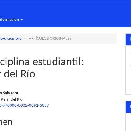
nformación
re-diciembre
ARTÍCULOS ORIGINALES
ciplina estudiantil:
 del Río
nido
o Salvador
Pinar del Río¨
pal
d.org/0000-0002-0062-5057
men
lo