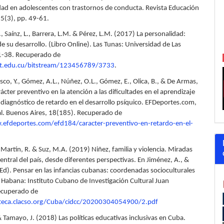
dad en adolescentes con trastornos de conducta. Revista Educación
15(3), pp. 49-61.
 Saínz, L., Barrera, L.M. & Pérez, L.M. (2017) La personalidad:
e su desarrollo. (Libro Online). Las Tunas: Universidad de Las
1-38. Recuperado de
ult.edu.cu/bitstream/123456789/3733
.
Risco, Y., Gómez, A.L., Núñez, O.L., Gómez, E., Olica, B., & De Armas,
ácter preventivo en la atención a las dificultades en el aprendizaje
 diagnóstico de retardo en el desarrollo psíquico. EFDeportes.com,
tal. Buenos Aires, 18(185). Recuperado de
.efdeportes.com/efd184/caracter-preventivo-en-retardo-en-el-
 Martín, R. & Suz, M.A. (2019) Niñez, familia y violencia. Miradas
central del país, desde diferentes perspectivas. En Jiménez, A., &
(Ed). Pensar en las infancias cubanas: coordenadas socioculturales
a Habana: Instituto Cubano de Investigación Cultural Juan
ecuperado de
ioteca.clacso.org/Cuba/cidcc/20200304054900/2.pdf
 & Tamayo, J. (2018) Las políticas educativas inclusivas en Cuba.