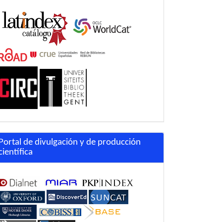
Portal de divulgación y de producción
científica