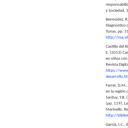
responsabili
y Sociedad. 
Bermúdez, R.,
Diagnóstico d
Tunas. pp. 3
http://roa.
Castillo del 
E. (2013) Car
en niños con
Revista Digi
https://www
desarrollo.ht
Ferrer, D.M.,
en la región 
Sarduy, Y.B. 
(pp. 119). L
Marinello. R
http://bibl
García, I.C.,