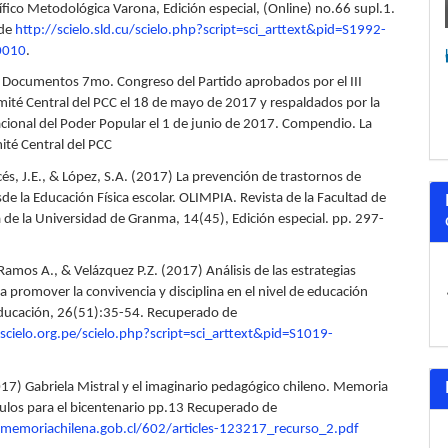
ífico Metodológica Varona, Edición especial, (Online) no.66 supl.1.
 de
http://scielo.sld.cu/scielo.php?script=sci_arttext&pid=S1992-
0010
.
 Documentos 7mo. Congreso del Partido aprobados por el III
mité Central del PCC el 18 de mayo de 2017 y respaldados por la
ional del Poder Popular el 1 de junio de 2017. Compendio. La
té Central del PCC
cés, J.E., & López, S.A. (2017) La prevención de trastornos de
e la Educación Física escolar. OLIMPIA. Revista de la Facultad de
a de la Universidad de Granma, 14(45), Edición especial. pp. 297-
amos A., & Velázquez P.Z. (2017) Análisis de las estrategias
 promover la convivencia y disciplina en el nivel de educación
Educación, 26(51):35-54. Recuperado de
cielo.org.pe/scielo.php?script=sci_arttext&pid=S1019-
017) Gabriela Mistral y el imaginario pedagógico chileno. Memoria
ículos para el bicentenario pp.13 Recuperado de
memoriachilena.gob.cl/602/articles-123217_recurso_2.pdf