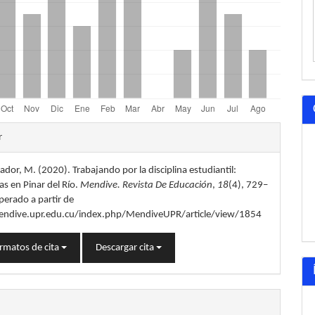
les
r
ador, M. (2020). Trabajando por la disciplina estudiantil:
lo
as en Pinar del Río.
Mendive. Revista De Educación
,
18
(4), 729–
perado a partir de
endive.upr.edu.cu/index.php/MendiveUPR/article/view/1854
rmatos de cita
Descargar cita