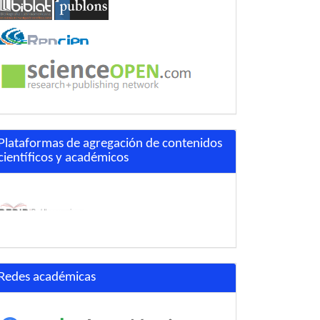
Plataformas de agregación de contenidos
científicos y académicos
Redes académicas