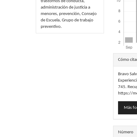
trastornos de conducta,
administración de justicia a
menores, prevención, Consejo
de Escuela, Grupo de trabajo
preventivo.
Detal
Cómo cita
del
Bravo Salv
artícu
Experienci
745. Recu
https://m
Más fo
Número