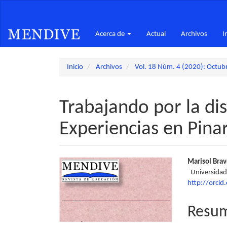
Navegación
principal
Contenido
Acerca de
Actual
Archivos
I
principal
Barra
lateral
Inicio
Archivos
Vol. 18 Núm. 4 (2020): Octub
Trabajando por la dis
Experiencias en Pinar
Barra
Conte
Marisol Brav
¨Universidad 
lateral
princi
http://orci
del
del
Resu
artículo
artícu