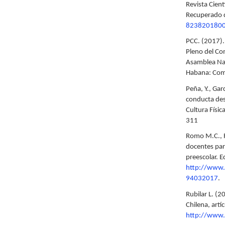
Revista Cient
Recuperado
823820180
PCC. (2017).
Pleno del Co
Asamblea Nac
Habana: Comi
Peña, Y., Gar
conducta desd
Cultura Físic
311
Romo M.C., R
docentes para
preescolar. 
http://www.s
94032017
.
Rubilar L. (2
Chilena, art
http://www.