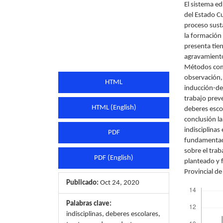
El sistema ed
del Estado C
proceso sust
la formación 
presenta tien
agravamiento 
Métodos como
observación, 
HTML
inducción-de
trabajo preve
HTML (English)
deberes escol
conclusión la
indisciplinas
PDF
fundamentada
sobre el trab
PDF (English)
planteado y f
Provincial de
Publicado:
Oct 24, 2020
Descargas
Palabras clave:
indisciplinas, deberes escolares,