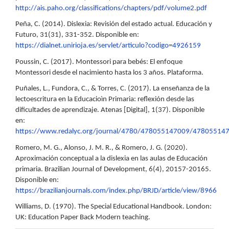
http://ais.paho.org/classifications/chapters/pdf/volume2.pdf
Peña, C. (2014). Dislexia: Revisión del estado actual. Educación y
Futuro, 31(31), 331-352. Disponible en:
https://dialnet.unirioja.es/servlet/articulo?codigo=4926159
Poussin, C. (2017). Montessori para bebés: El enfoque
Montessori desde el nacimiento hasta los 3 años. Plataforma.
Puñales, L., Fundora, C., & Torres, C. (2017). La enseñanza de la
lectoescritura en la Educacioìn Primaria: reflexión desde las
dificultades de aprendizaje. Atenas [Digital], 1(37). Disponible
en:
https://www.redalyc.org/journal/4780/478055147009/47805514
Romero, M. G., Alonso, J. M. R., & Romero, J. G. (2020).
Aproximación conceptual a la dislexia en las aulas de Educación
primaria. Brazilian Journal of Development, 6(4), 20157-20165.
Disponible en:
https://brazilianjournals.com/index.php/BRJD/article/view/8966
Williams, D. (1970). The Special Educational Handbook. London:
UK: Education Paper Back Modern teaching.