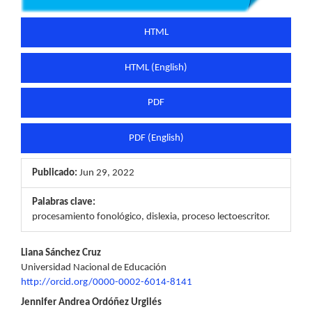
HTML
HTML (English)
PDF
PDF (English)
Publicado:
Jun 29, 2022
Palabras clave:
procesamiento fonológico, dislexia, proceso lectoescritor.
Contenido
Liana Sánchez Cruz
Universidad Nacional de Educación
principal
http://orcid.org/0000-0002-6014-8141
del
Jennifer Andrea Ordóñez Urgilés