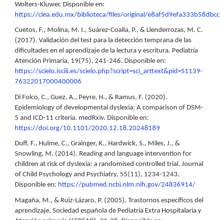
Wolters-Kluwer. Disponible en:
https://clea.edu.mx/biblioteca/files/original/e8af5d9efa333b58db
Cuetos, F., Molina, M. I., Suárez-Coalla, P., & Llenderrozas, M. C.
(2017). Validación del test para la detección temprana de las
dificultades en el aprendizaje de la lectura y escritura. Pediatría
Atención Primaria, 19(75), 241-246. Disponible en:
https://scielo.isciii.es/scielo.php?script=sci_arttext&pid=S1139-
76322017000400006
Di Folco, C., Guez, A., Peyre, H., & Ramus, F. (2020).
Epidemiology of developmental dyslexia: A comparison of DSM-
5 and ICD-11 criteria. medRxiv. Disponible en:
https://doi.org/10.1101/2020.12.18.20248189
Duff, F., Hulme, C., Grainger, K., Hardwick, S., Miles, J., &
Snowling, M. (2014). Reading and language intervention for
children at risk of dyslexia: a randomised controlled trial. Journal
of Child Psychology and Psychiatry, 55(11), 1234-1243.
Disponible en:
https://pubmed.ncbi.nlm.nih.gov/24836914/
Magaña, M., & Ruiz-Lázaro, P. (2005). Trastornos específicos del
aprendizaje. Sociedad española de Pediatría Extra Hospitalaria y