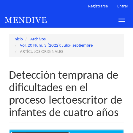
Navegación
Registrarse
Entrar
principal
Contenido
Toggle
principal
naviga
Barra
lateral
Inicio
Archivos
Vol. 20 Núm. 3 (2022): Julio- septiembre
ARTÍCULOS ORIGINALES
Detección temprana de
dificultades en el
proceso lectoescritor de
infantes de cuatro años