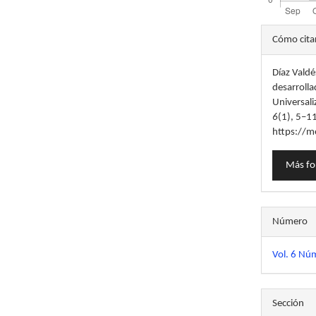
Detal
Cómo cita
del
Díaz Valdé
artícu
desarroll
Universali
6
(1), 5–1
https://m
Más fo
Número
Vol. 6 Núm
Sección