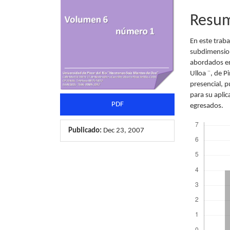
artículo
artícu
Resu
En este trab
subdimension
abordados en
Ulloa ¨, de P
presencial, 
para su aplic
PDF
egresados.
Descargas
Publicado:
Dec 23, 2007