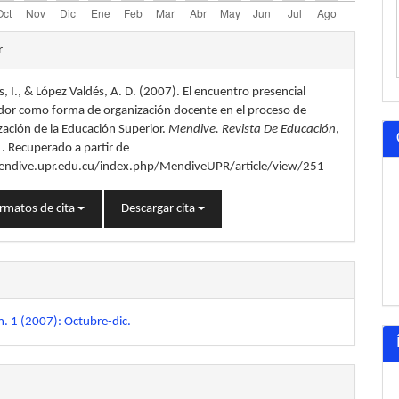
les
r
s, I., & López Valdés, A. D. (2007). El encuentro presencial
lo
ador como forma de organización docente en el proceso de
zación de la Educación Superior.
Mendive. Revista De Educación
,
1. Recuperado a partir de
endive.upr.edu.cu/index.php/MendiveUPR/article/view/251
rmatos de cita
Descargar cita
. 1 (2007): Octubre-dic.