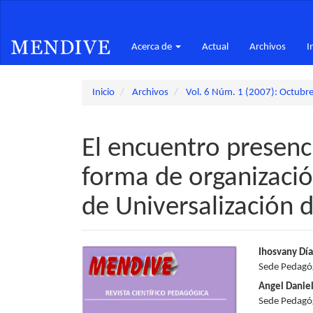
Navegación
principal
Contenido
Acerca de
Actual
Archivos
I
principal
Barra
lateral
Inicio
Archivos
Vol. 6 Núm. 1 (2007): Octubre
El encuentro presenc
forma de organizació
de Universalización 
Barra
Conte
Ihosvany Día
Sede Pedagógi
lateral
princi
Angel Danie
del
del
Sede Pedagógi