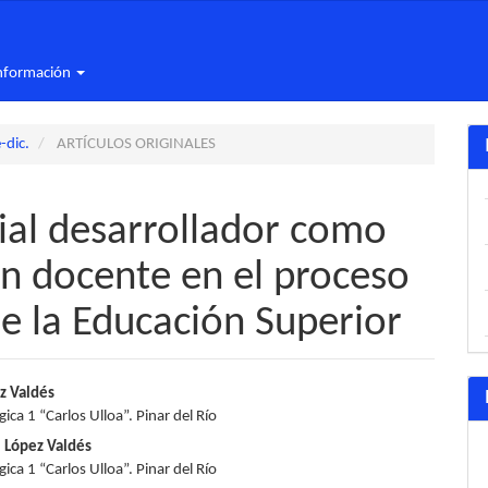
nformación
-dic.
ARTÍCULOS ORIGINALES
ial desarrollador como
n docente en el proceso
de la Educación Superior
nido
z Valdés
ca 1 “Carlos Ulloa”. Pinar del Río
pal
l López Valdés
ca 1 “Carlos Ulloa”. Pinar del Río