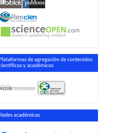
Plataformas de agregación de contenidos
científicos y académicos
Redes académicas