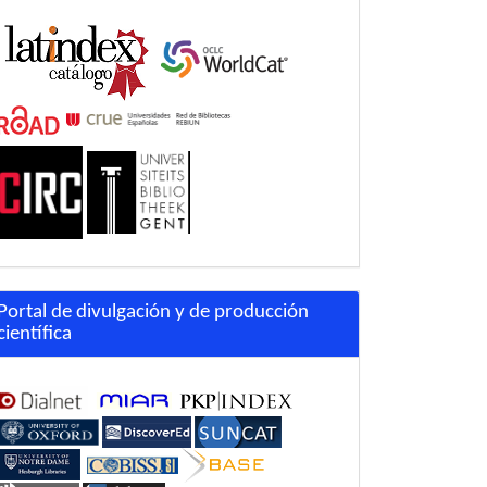
Portal de divulgación y de producción
científica