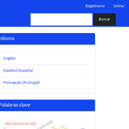
Registrarse
Entrar
Buscar
Idioma
English
Español (España)
Português (Portugal)
Palabras clave
decolonización