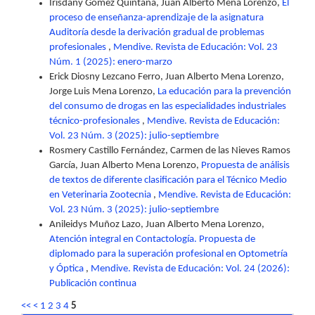
Irisdany Gómez Quintana, Juan Alberto Mena Lorenzo,
El
proceso de enseñanza-aprendizaje de la asignatura
Auditoría desde la derivación gradual de problemas
profesionales
,
Mendive. Revista de Educación: Vol. 23
Núm. 1 (2025): enero-marzo
Erick Diosny Lezcano Ferro, Juan Alberto Mena Lorenzo,
Jorge Luis Mena Lorenzo,
La educación para la prevención
del consumo de drogas en las especialidades industriales
técnico-profesionales
,
Mendive. Revista de Educación:
Vol. 23 Núm. 3 (2025): julio-septiembre
Rosmery Castillo Fernández, Carmen de las Nieves Ramos
García, Juan Alberto Mena Lorenzo,
Propuesta de análisis
de textos de diferente clasificación para el Técnico Medio
en Veterinaria Zootecnia
,
Mendive. Revista de Educación:
Vol. 23 Núm. 3 (2025): julio-septiembre
Anileidys Muñoz Lazo, Juan Alberto Mena Lorenzo,
Atención integral en Contactología. Propuesta de
diplomado para la superación profesional en Optometría
y Óptica
,
Mendive. Revista de Educación: Vol. 24 (2026):
Publicación continua
<<
<
1
2
3
4
5