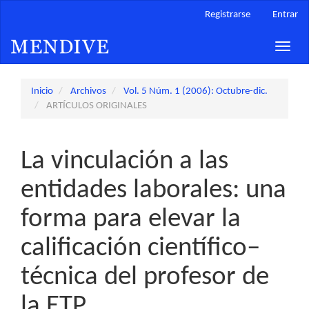
Navegación
Registrarse
Entrar
principal
Contenido
Toggle
principal
naviga
Barra
lateral
Inicio
Archivos
Vol. 5 Núm. 1 (2006): Octubre-dic.
ARTÍCULOS ORIGINALES
La vinculación a las
entidades laborales: una
forma para elevar la
calificación científico–
técnica del profesor de
la ETP