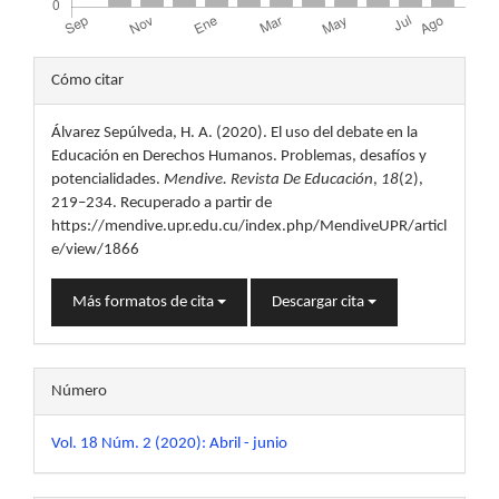
Detalles
Cómo citar
del
Álvarez Sepúlveda, H. A. (2020). El uso del debate en la
artículo
Educación en Derechos Humanos. Problemas, desafíos y
potencialidades.
Mendive. Revista De Educación
,
18
(2),
219–234. Recuperado a partir de
https://mendive.upr.edu.cu/index.php/MendiveUPR/articl
e/view/1866
Más formatos de cita
Descargar cita
Número
Vol. 18 Núm. 2 (2020): Abril - junio