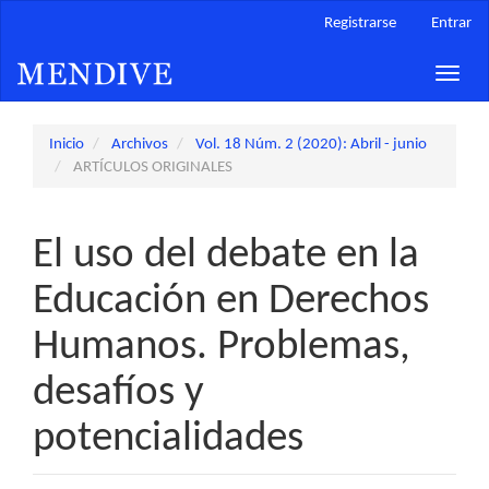
Navegación
Registrarse
Entrar
principal
Contenido
Toggle
principal
naviga
Barra
lateral
Inicio
Archivos
Vol. 18 Núm. 2 (2020): Abril - junio
ARTÍCULOS ORIGINALES
El uso del debate en la
Educación en Derechos
Humanos. Problemas,
desafíos y
potencialidades