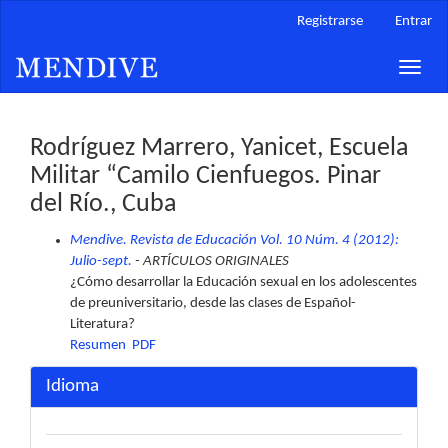
Navegación
Registrarse
Entrar
principal
Contenido
Toggle
principal
naviga
Barra
lateral
Rodríguez Marrero, Yanicet, Escuela
Militar “Camilo Cienfuegos. Pinar
del Río., Cuba
Mendive. Revista de Educación Vol. 10 Núm. 4 (2012):
Julio-sept.
- ARTÍCULOS ORIGINALES
¿Cómo desarrollar la Educación sexual en los adolescentes
de preuniversitario, desde las clases de Español-
Literatura?
Resumen
PDF
Idioma