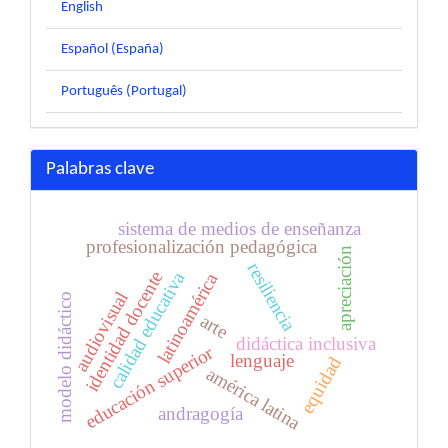
English
Español (España)
Português (Portugal)
Palabras clave
sistema de medios de enseñanza
profesionalización pedagógica
apreciación
resiliencia
calidad educativa
identidad docente
latinoamérica
audiovisual
modelo didáctico
arte
didáctica inclusiva
educación superior
lenguaje
equidad
américa latina
andragogía